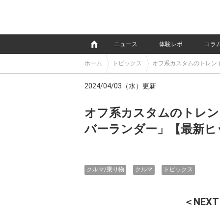
e
ニュース
体験レポ
コラ
ホーム
トピックス
オフ系カスタムのトレン
2024/04/03（水）更新
オフ系カスタムのトレン
バーランダー」【最新ヒ
クルマ/乗り物
クルマ
トピックス
＜NEXT