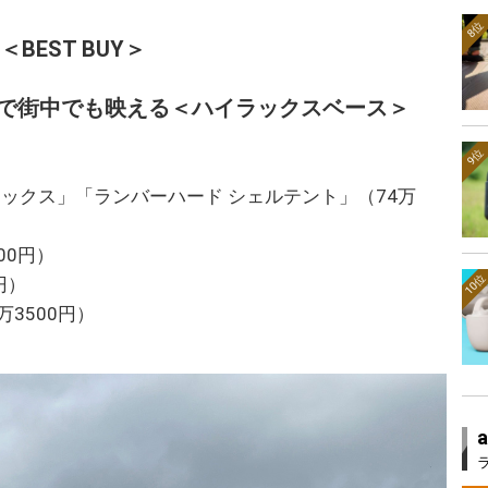
8位
＜BEST BUY＞
ムで街中でも映える＜ハイラックスベース＞
9位
ラックス」「ランバーハード シェルテント」（74万
00円）
10位
円）
3500円）
）