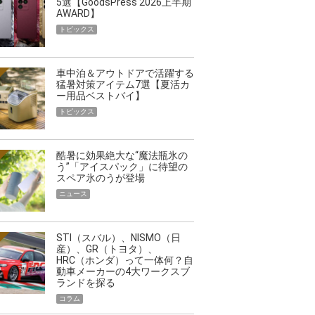
5選【GoodsPress 2026上半期
AWARD】
トピックス
車中泊＆アウトドアで活躍する
猛暑対策アイテム7選【夏活カ
ー用品ベストバイ】
トピックス
酷暑に効果絶大な“魔法瓶氷の
う”「アイスパック」に待望の
スペア氷のうが登場
ニュース
STI（スバル）、NISMO（日
産）、GR（トヨタ）、
HRC（ホンダ）って一体何？自
動車メーカーの4大ワークスブ
ランドを探る
コラム