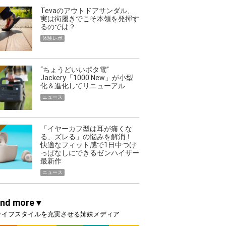
Tevaのアウトドアサンダル、
実は街履きでこそ本領を発揮す
るのでは？
体験レポ
“ちょうどいいポタ電”
Jackery「1000 New」が小型
化＆進化してリニューアル
ニュース
「イヤーカフ型は耳が痛くな
る、ズレる」の悩みを解消！
快適なフィット感で1日中つけ
っぱなしにできるゼンハイザー
最新作
ニュース
and more▼
ライフスタイルを充実させる姉妹メディア