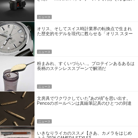
ゴいの？
ニュース
オリス、そしてスイス時計業界の転換点で生まれ
た歴史的モデルを現代に甦らせる「オリス スター
エディション」
ニュース
粉まみれ、すくいづらい…。プロテインあるあるは
長柄のステンレススプーンで解消だ
ニュース
文房具でワクワクしていた“あの頃”を思い出す。
Pencoのボールペンは真鍮筆記具のひとつの到達
点だ
ニュース
いきなりライカのススメ【さあ、カメラをはじめ
よう 2026 CAMERA STYLE】