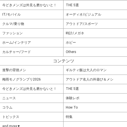
今どきメンズは外見も磨かないと！
THE 5選
IT/モバイル
オーディオ/ビジュアル
クルマ/乗り物
アウトドア/スポーツ
ファッション
時計/メガネ
ホーム/インテリア
ホビー
カルチャー/フード
Others
コンテンツ
進撃の背徳メシ
ギルティ飯は大人のロマン
梅雨モノグランプリ2026
アウトドア名人の外遊び＆メシ
今どきメンズは外見も磨かないと！
THE 5選
ニュース
体験レポ
コラム
How To
トピックス
特集
and more▼