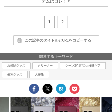
テムはコレ！
▶
1
2
この記事のタイトルとURLをコピーする
関連するキーワード
お掃除グッズ
クリーナー
シーン別“男”の大掃除ギア
便利グッズ
大掃除