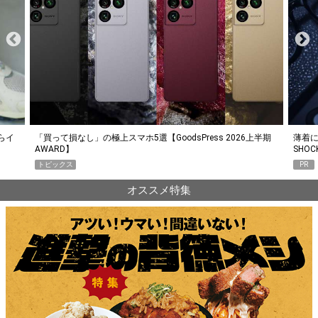
らイ
「買って損なし」の極上スマホ5選【GoodsPress 2026上半期
薄着に
AWARD】
SHO
トピックス
PR
オススメ特集