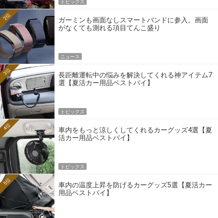
トピックス
2位
ガーミンも画面なしスマートバンドに参入。画面
がなくても測れる項目てんこ盛り
ニュース
3位
長距離運転中の悩みを解決してくれる神アイテム7
選【夏活カー用品ベストバイ】
トピックス
4位
車内をもっと涼しくしてくれるカーグッズ4選【夏
活カー用品ベストバイ】
トピックス
5位
車内の温度上昇を防げるカーグッズ5選【夏活カー
用品ベストバイ】