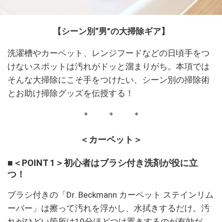
【シーン別“男”の大掃除ギア】
洗濯槽やカーペット、レンジフードなどの日頃手をつ
けないスポットは汚れがドッと溜まりがち。本項では
そんな大掃除にこそ手をつけたい、シーン別の掃除術
とお助け掃除グッズを伝授する！
＊ ＊ ＊
＜カーペット＞
■＜POINT 1＞初心者はブラシ付き洗剤が役に立
つ！
ブラシ付きの「Dr. Beckmann カーペット ステインリム
ーバー」は擦って汚れを浮かし、水拭きするだけ。汚
れがひどい箇所は10分ほどつけ置きするのが有効だ。