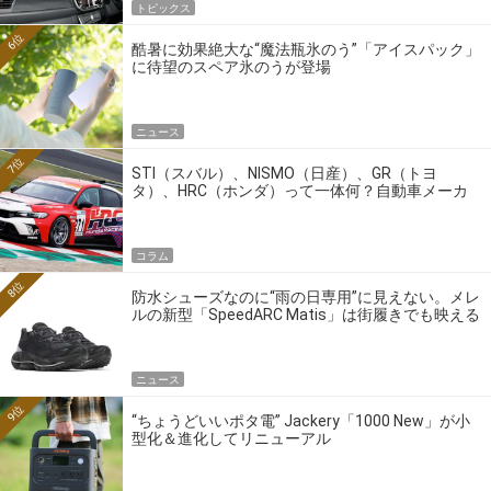
トピックス
6位
酷暑に効果絶大な“魔法瓶氷のう”「アイスパック」
に待望のスペア氷のうが登場
ニュース
7位
STI（スバル）、NISMO（日産）、GR（トヨ
タ）、HRC（ホンダ）って一体何？自動車メーカ
ーの4大ワークスブランドを探る
コラム
8位
防水シューズなのに“雨の日専用”に見えない。メレ
ルの新型「SpeedARC Matis」は街履きでも映える
ニュース
9位
“ちょうどいいポタ電” Jackery「1000 New」が小
型化＆進化してリニューアル