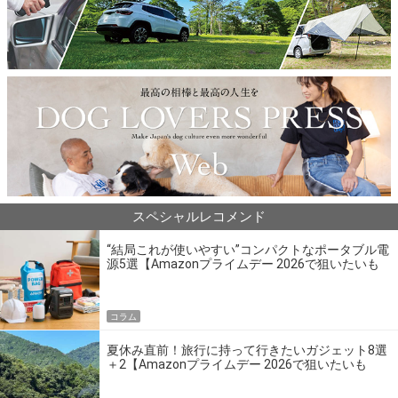
スペシャルレコメンド
“結局これが使いやすい”コンパクトなポータブル電
源5選【Amazonプライムデー 2026で狙いたいも
の】
コラム
夏休み直前！旅行に持って行きたいガジェット8選
＋2【Amazonプライムデー 2026で狙いたいも
の】