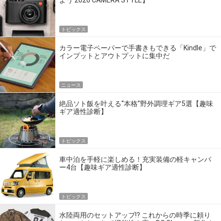
トピックス
カラー電子ペーパーで手書きもできる「Kindle」で
インプットとアウトプットに集中だ
ニュース
絶品ソト飯を叶える“本格”野外調理ギア5選【趣味
ギア適性診断】
トピックス
車中泊を手軽に楽しめる！充実装備の軽キャンパ
ー4台【趣味ギア適性診断】
トピックス
水陸両用のセットアップ!? これからの時季に頼り