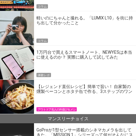
コラム
軽いのにちゃんと撮れる。「LUMIX L10」を街に持
ち出して分かったこと
コラム
1万円台で買えるスマートノート、NEWYESは本当
に使えるのか？ 実際に購入して試してみた
体験レポ
【レジェンド直伝レシピ】簡単で旨い！ 自家製の
燻製ベーコンとホタテ缶で作る、3ステップのワン
パン飯
アウトドア名人の外遊び＆メシ
マンスリーチョイス
GoProが1型センサー搭載のシネマカメラを出して
きた。「MISSION 1」シリーズって何がそんなにス