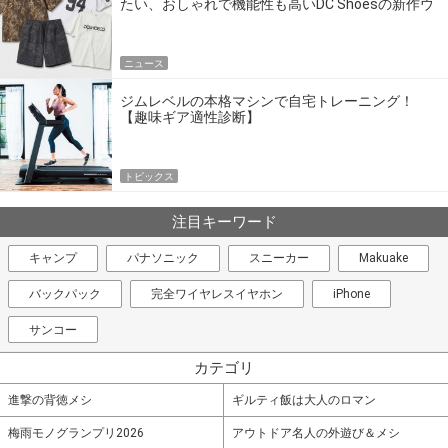
たい、おしゃれで機能性も高いDC Shoesの新作ウ
エア
ニュース
ジムレベルの本格マシンで自宅トレーニング！
【趣味ギア適性診断】
トピックス
注目キーワード
キャンプ
パナソニック
スニーカー
Makuake
バックパック
完全ワイヤレスイヤホン
iPhone
サンコー
カテゴリ
進撃の背徳メシ
ギルティ飯は大人のロマン
梅雨モノグランプリ2026
アウトドア名人の外遊び＆メシ