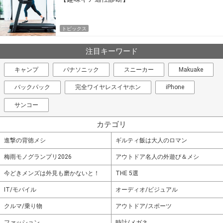
トピックス
注目キーワード
キャンプ
パナソニック
スニーカー
Makuake
バックパック
完全ワイヤレスイヤホン
iPhone
サンコー
カテゴリ
進撃の背徳メシ
ギルティ飯は大人のロマン
梅雨モノグランプリ2026
アウトドア名人の外遊び＆メシ
今どきメンズは外見も磨かないと！
THE 5選
IT/モバイル
オーディオ/ビジュアル
クルマ/乗り物
アウトドア/スポーツ
ファッション
時計/メガネ