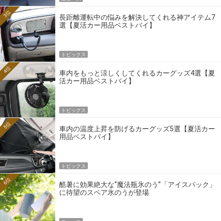
3位
長距離運転中の悩みを解決してくれる神アイテム7
選【夏活カー用品ベストバイ】
トピックス
4位
車内をもっと涼しくしてくれるカーグッズ4選【夏
活カー用品ベストバイ】
トピックス
5位
車内の温度上昇を防げるカーグッズ5選【夏活カー
用品ベストバイ】
トピックス
6位
酷暑に効果絶大な“魔法瓶氷のう”「アイスパック」
に待望のスペア氷のうが登場