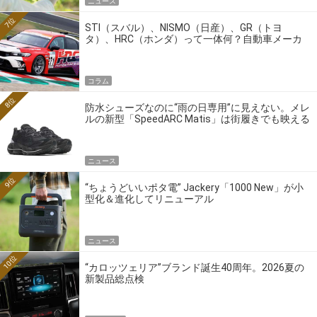
ニュース
7位
STI（スバル）、NISMO（日産）、GR（トヨ
タ）、HRC（ホンダ）って一体何？自動車メーカ
ーの4大ワークスブランドを探る
コラム
8位
防水シューズなのに“雨の日専用”に見えない。メレ
ルの新型「SpeedARC Matis」は街履きでも映える
ニュース
9位
“ちょうどいいポタ電” Jackery「1000 New」が小
型化＆進化してリニューアル
ニュース
10位
“カロッツェリア”ブランド誕生40周年。2026夏の
新製品総点検