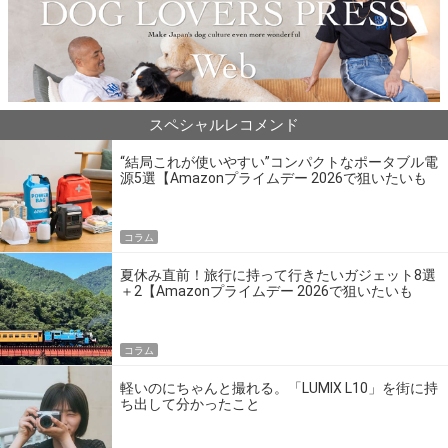
スペシャルレコメンド
“結局これが使いやすい”コンパクトなポータブル電
源5選【Amazonプライムデー 2026で狙いたいも
の】
コラム
夏休み直前！旅行に持って行きたいガジェット8選
＋2【Amazonプライムデー 2026で狙いたいも
の】
コラム
軽いのにちゃんと撮れる。「LUMIX L10」を街に持
ち出して分かったこと