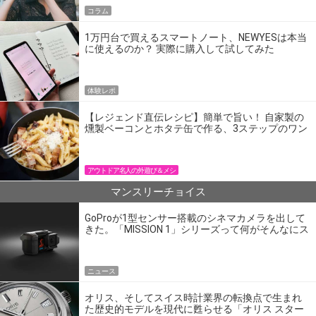
コラム
1万円台で買えるスマートノート、NEWYESは本当
に使えるのか？ 実際に購入して試してみた
体験レポ
【レジェンド直伝レシピ】簡単で旨い！ 自家製の
燻製ベーコンとホタテ缶で作る、3ステップのワン
パン飯
アウトドア名人の外遊び＆メシ
マンスリーチョイス
GoProが1型センサー搭載のシネマカメラを出して
きた。「MISSION 1」シリーズって何がそんなにス
ゴいの？
ニュース
オリス、そしてスイス時計業界の転換点で生まれ
た歴史的モデルを現代に甦らせる「オリス スター