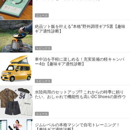
ニュース
絶品ソト飯を叶える“本格”野外調理ギア5選【趣味
ギア適性診断】
トピックス
車中泊を手軽に楽しめる！充実装備の軽キャンパ
ー4台【趣味ギア適性診断】
トピックス
水陸両用のセットアップ!? これからの時季に頼り
たい、おしゃれで機能性も高いDC Shoesの新作ウ
エア
ニュース
ジムレベルの本格マシンで自宅トレーニング！
【趣味ギア適性診断】