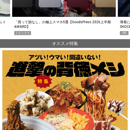
らイ
「買って損なし」の極上スマホ5選【GoodsPress 2026上半期
薄着に
AWARD】
SHO
トピックス
PR
オススメ特集