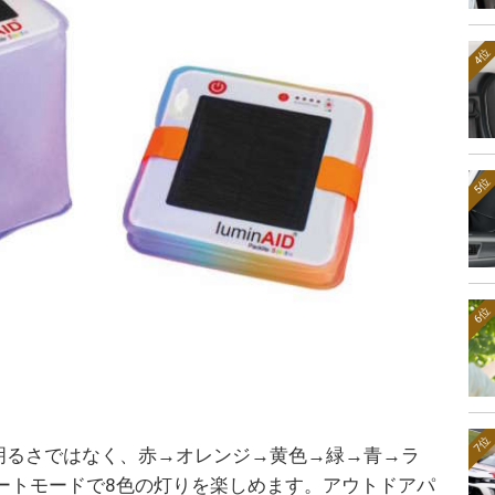
4位
5位
6位
7位
SB」は明るさではなく、赤→オレンジ→黄色→緑→青→ラ
ートモードで8色の灯りを楽しめます。アウトドアパ