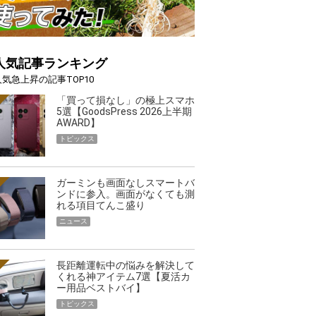
人気記事ランキング
人気急上昇の記事TOP10
「買って損なし」の極上スマホ
5選【GoodsPress 2026上半期
AWARD】
トピックス
ガーミンも画面なしスマートバ
ンドに参入。画面がなくても測
れる項目てんこ盛り
ニュース
長距離運転中の悩みを解決して
くれる神アイテム7選【夏活カ
ー用品ベストバイ】
トピックス