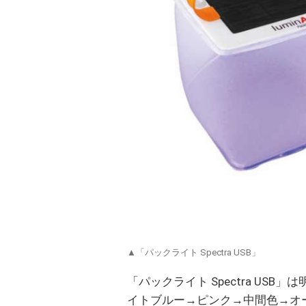
▲「パックライト Spectra USB」
「パックライト Spectra U
イトブルー→ピンク→中間色→オ