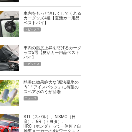
車内をもっと涼しくしてくれる
カーグッズ4選【夏活カー用品
ベストバイ】
トピックス
車内の温度上昇を防げるカーグ
ッズ5選【夏活カー用品ベスト
バイ】
トピックス
酷暑に効果絶大な“魔法瓶氷の
う”「アイスパック」に待望の
スペア氷のうが登場
ニュース
STI（スバル）、NISMO（日
産）、GR（トヨタ）、
HRC（ホンダ）って一体何？自
動車メーカーの4大ワークスブ