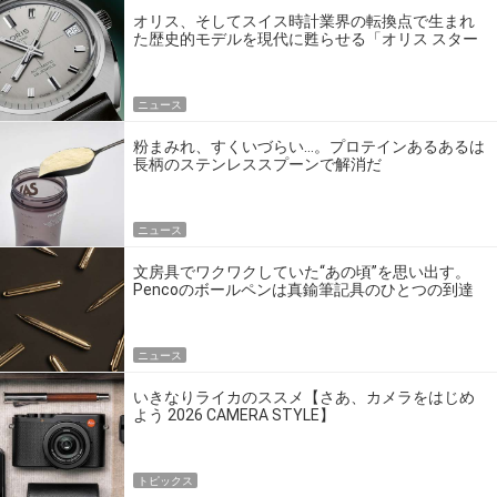
オリス、そしてスイス時計業界の転換点で生まれ
た歴史的モデルを現代に甦らせる「オリス スター
エディション」
ニュース
粉まみれ、すくいづらい…。プロテインあるあるは
長柄のステンレススプーンで解消だ
ニュース
文房具でワクワクしていた“あの頃”を思い出す。
Pencoのボールペンは真鍮筆記具のひとつの到達
点だ
ニュース
いきなりライカのススメ【さあ、カメラをはじめ
よう 2026 CAMERA STYLE】
トピックス