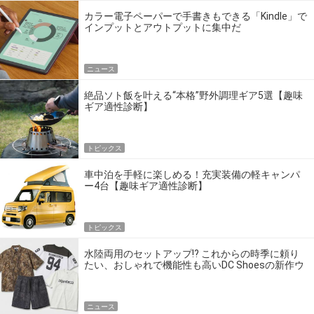
カラー電子ペーパーで手書きもできる「Kindle」で
インプットとアウトプットに集中だ
ニュース
絶品ソト飯を叶える“本格”野外調理ギア5選【趣味
ギア適性診断】
トピックス
車中泊を手軽に楽しめる！充実装備の軽キャンパ
ー4台【趣味ギア適性診断】
トピックス
水陸両用のセットアップ!? これからの時季に頼り
たい、おしゃれで機能性も高いDC Shoesの新作ウ
エア
ニュース