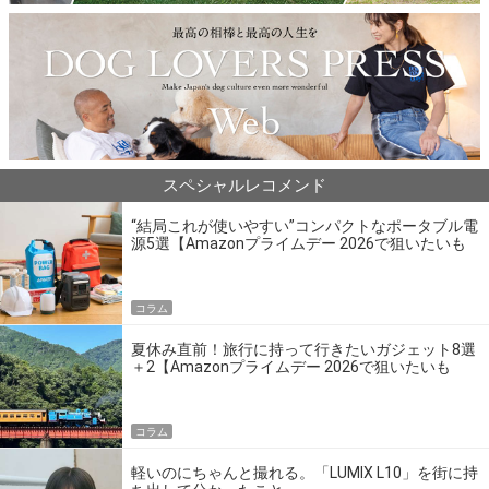
スペシャルレコメンド
“結局これが使いやすい”コンパクトなポータブル電
源5選【Amazonプライムデー 2026で狙いたいも
の】
コラム
夏休み直前！旅行に持って行きたいガジェット8選
＋2【Amazonプライムデー 2026で狙いたいも
の】
コラム
軽いのにちゃんと撮れる。「LUMIX L10」を街に持