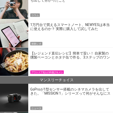
ち出して分かったこと
コラム
1万円台で買えるスマートノート、NEWYESは本当
に使えるのか？ 実際に購入して試してみた
体験レポ
【レジェンド直伝レシピ】簡単で旨い！ 自家製の
燻製ベーコンとホタテ缶で作る、3ステップのワン
パン飯
アウトドア名人の外遊び＆メシ
マンスリーチョイス
GoProが1型センサー搭載のシネマカメラを出して
きた。「MISSION 1」シリーズって何がそんなにス
ゴいの？
ニュース