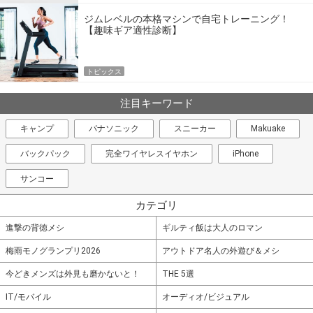
ジムレベルの本格マシンで自宅トレーニング！
【趣味ギア適性診断】
トピックス
注目キーワード
キャンプ
パナソニック
スニーカー
Makuake
バックパック
完全ワイヤレスイヤホン
iPhone
サンコー
カテゴリ
進撃の背徳メシ
ギルティ飯は大人のロマン
梅雨モノグランプリ2026
アウトドア名人の外遊び＆メシ
今どきメンズは外見も磨かないと！
THE 5選
IT/モバイル
オーディオ/ビジュアル