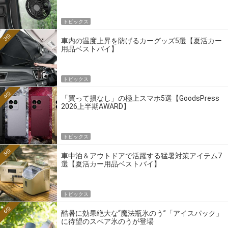
トピックス
3位
車内の温度上昇を防げるカーグッズ5選【夏活カー
用品ベストバイ】
トピックス
4位
「買って損なし」の極上スマホ5選【GoodsPress
2026上半期AWARD】
トピックス
5位
車中泊＆アウトドアで活躍する猛暑対策アイテム7
選【夏活カー用品ベストバイ】
トピックス
6位
酷暑に効果絶大な“魔法瓶氷のう”「アイスパック」
に待望のスペア氷のうが登場