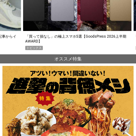
らイ
「買って損なし」の極上スマホ5選【GoodsPress 2026上半期
薄着に
AWARD】
SHO
トピックス
PR
オススメ特集