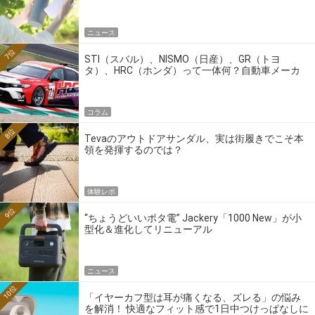
ニュース
7位
STI（スバル）、NISMO（日産）、GR（トヨ
タ）、HRC（ホンダ）って一体何？自動車メーカ
ーの4大ワークスブランドを探る
コラム
8位
Tevaのアウトドアサンダル、実は街履きでこそ本
領を発揮するのでは？
体験レポ
9位
“ちょうどいいポタ電” Jackery「1000 New」が小
型化＆進化してリニューアル
ニュース
10位
「イヤーカフ型は耳が痛くなる、ズレる」の悩み
を解消！ 快適なフィット感で1日中つけっぱなしに