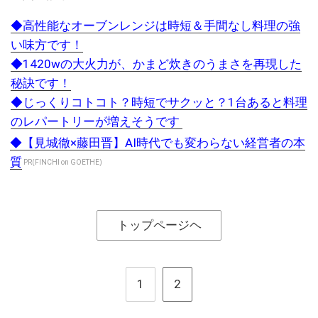
◆高性能なオーブンレンジは時短＆手間なし料理の強
い味方です！
◆1420wの大火力が、かまど炊きのうまさを再現した
秘訣です！
◆じっくりコトコト？時短でサクッと？1台あると料理
のレパートリーが増えそうです
◆【見城徹×藤田晋】AI時代でも変わらない経営者の本
質
PR(FINCHI on GOETHE)
トップページヘ
1
2