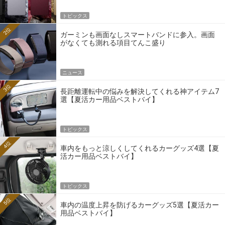
トピックス
2位
ガーミンも画面なしスマートバンドに参入。画面
がなくても測れる項目てんこ盛り
ニュース
3位
長距離運転中の悩みを解決してくれる神アイテム7
選【夏活カー用品ベストバイ】
トピックス
4位
車内をもっと涼しくしてくれるカーグッズ4選【夏
活カー用品ベストバイ】
トピックス
5位
車内の温度上昇を防げるカーグッズ5選【夏活カー
用品ベストバイ】