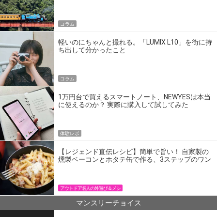
の】
コラム
軽いのにちゃんと撮れる。「LUMIX L10」を街に持
ち出して分かったこと
コラム
1万円台で買えるスマートノート、NEWYESは本当
に使えるのか？ 実際に購入して試してみた
体験レポ
【レジェンド直伝レシピ】簡単で旨い！ 自家製の
燻製ベーコンとホタテ缶で作る、3ステップのワン
パン飯
アウトドア名人の外遊び＆メシ
マンスリーチョイス