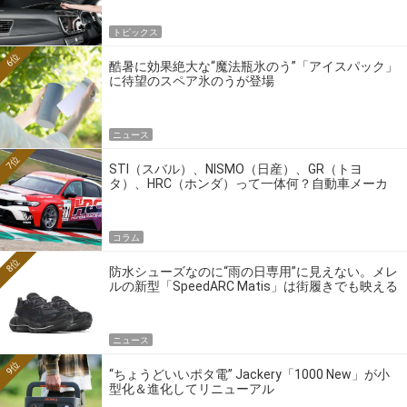
トピックス
6位
酷暑に効果絶大な“魔法瓶氷のう”「アイスパック」
に待望のスペア氷のうが登場
ニュース
7位
STI（スバル）、NISMO（日産）、GR（トヨ
タ）、HRC（ホンダ）って一体何？自動車メーカ
ーの4大ワークスブランドを探る
コラム
8位
防水シューズなのに“雨の日専用”に見えない。メレ
ルの新型「SpeedARC Matis」は街履きでも映える
ニュース
9位
“ちょうどいいポタ電” Jackery「1000 New」が小
型化＆進化してリニューアル