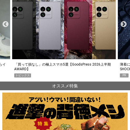
らイ
「買って損なし」の極上スマホ5選【GoodsPress 2026上半期
薄着に
AWARD】
SHO
トピックス
PR
オススメ特集