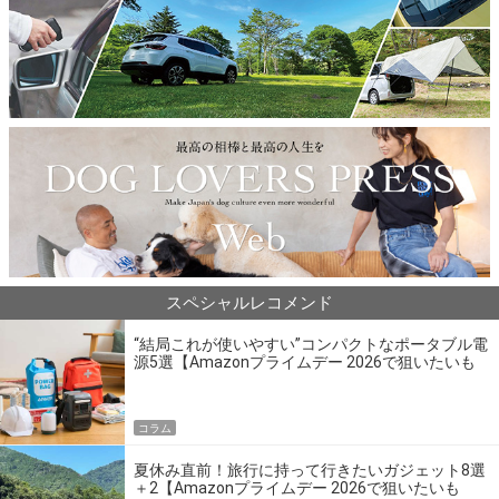
スペシャルレコメンド
“結局これが使いやすい”コンパクトなポータブル電
源5選【Amazonプライムデー 2026で狙いたいも
の】
コラム
夏休み直前！旅行に持って行きたいガジェット8選
＋2【Amazonプライムデー 2026で狙いたいも