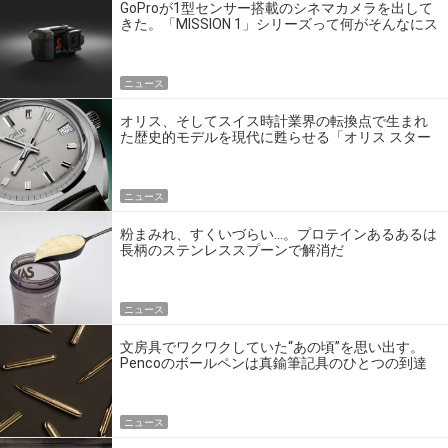
GoProが1型センサー搭載のシネマカメラを出して
きた。「MISSION 1」シリーズって何がそんなにス
ゴいの？
ニュース
オリス、そしてスイス時計業界の転換点で生まれ
た歴史的モデルを現代に甦らせる「オリス スター
エディション」
ニュース
粉まみれ、すくいづらい…。プロテインあるあるは
長柄のステンレススプーンで解消だ
ニュース
文房具でワクワクしていた“あの頃”を思い出す。
Pencoのボールペンは真鍮筆記具のひとつの到達
点だ
ニュース