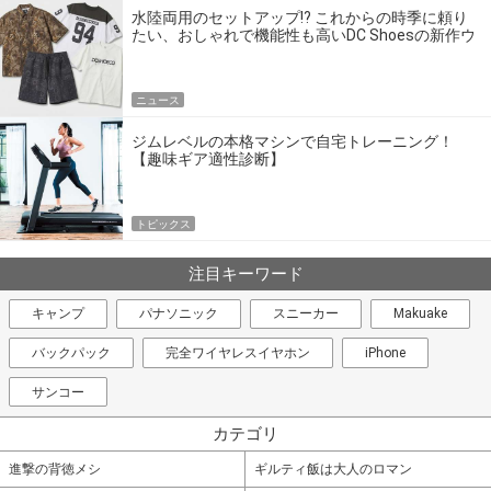
水陸両用のセットアップ!? これからの時季に頼り
たい、おしゃれで機能性も高いDC Shoesの新作ウ
エア
ニュース
ジムレベルの本格マシンで自宅トレーニング！
【趣味ギア適性診断】
トピックス
注目キーワード
キャンプ
パナソニック
スニーカー
Makuake
バックパック
完全ワイヤレスイヤホン
iPhone
サンコー
カテゴリ
進撃の背徳メシ
ギルティ飯は大人のロマン