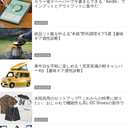
カラー電子ペーパーで手書きもできる「Kindle」で
インプットとアウトプットに集中だ
ニュース
絶品ソト飯を叶える“本格”野外調理ギア5選【趣味
ギア適性診断】
トピックス
車中泊を手軽に楽しめる！充実装備の軽キャンパ
ー4台【趣味ギア適性診断】
トピックス
水陸両用のセットアップ!? これからの時季に頼り
たい、おしゃれで機能性も高いDC Shoesの新作ウ
エア
ニュース