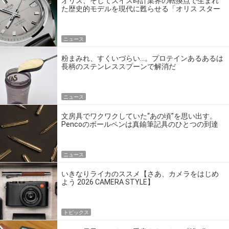
オリス、そしてスイス時計業界の転換点で生まれ
た歴史的モデルを現代に甦らせる「オリス スター
エディション」
ニュース
粉まみれ、すくいづらい…。プロテインあるあるは
長柄のステンレススプーンで解消だ
ニュース
文房具でワクワクしていた“あの頃”を思い出す。
Pencoのボールペンは真鍮筆記具のひとつの到達
点だ
ニュース
いきなりライカのススメ【さあ、カメラをはじめ
よう 2026 CAMERA STYLE】
トピックス