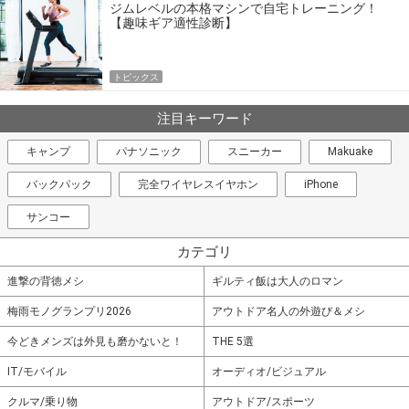
ジムレベルの本格マシンで自宅トレーニング！
【趣味ギア適性診断】
トピックス
注目キーワード
キャンプ
パナソニック
スニーカー
Makuake
バックパック
完全ワイヤレスイヤホン
iPhone
サンコー
カテゴリ
進撃の背徳メシ
ギルティ飯は大人のロマン
梅雨モノグランプリ2026
アウトドア名人の外遊び＆メシ
今どきメンズは外見も磨かないと！
THE 5選
IT/モバイル
オーディオ/ビジュアル
クルマ/乗り物
アウトドア/スポーツ