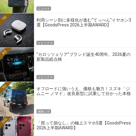
ニュース
7位
利用シーン別に多様化が進む“てっぺん”イヤホン3
選【GoodsPress 2026上半期AWARD】
トピックス
8位
“カロッツェリア”ブランド誕生40周年。2026夏の
新製品総点検
トピックス
9位
オフロードに強いうえ、価格も魅力！スズキ「ジ
ムニー ノマド」改良新型に試乗して分かった本格
クロカンの実力
体験レポ
10位
「買って損なし」の極上スマホ5選【GoodsPress
2026上半期AWARD】