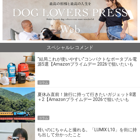
スペシャルレコメンド
“結局これが使いやすい”コンパクトなポータブル電
源5選【Amazonプライムデー 2026で狙いたいも
の】
コラム
夏休み直前！旅行に持って行きたいガジェット8選
＋2【Amazonプライムデー 2026で狙いたいも
の】
コラム
軽いのにちゃんと撮れる。「LUMIX L10」を街に持
ち出して分かったこと