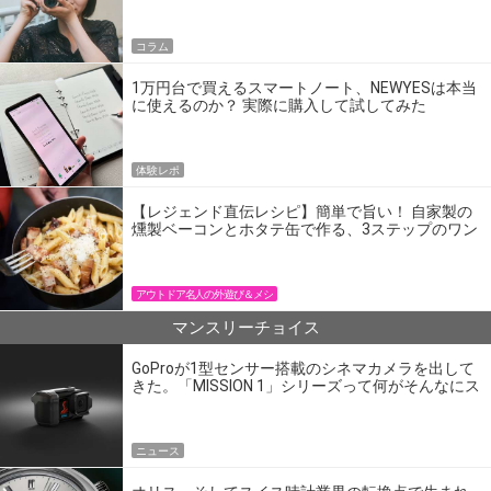
コラム
1万円台で買えるスマートノート、NEWYESは本当
に使えるのか？ 実際に購入して試してみた
体験レポ
【レジェンド直伝レシピ】簡単で旨い！ 自家製の
燻製ベーコンとホタテ缶で作る、3ステップのワン
パン飯
アウトドア名人の外遊び＆メシ
マンスリーチョイス
GoProが1型センサー搭載のシネマカメラを出して
きた。「MISSION 1」シリーズって何がそんなにス
ゴいの？
ニュース