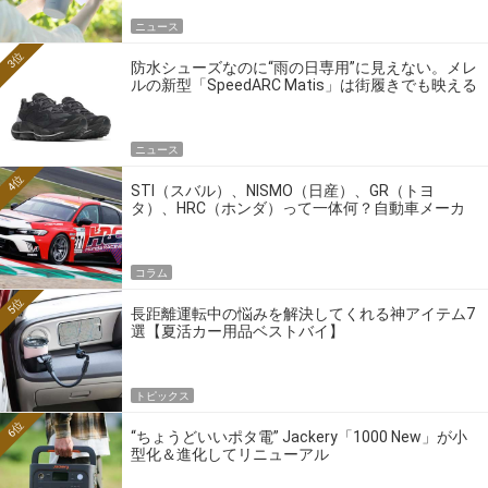
ニュース
3位
防水シューズなのに“雨の日専用”に見えない。メレ
ルの新型「SpeedARC Matis」は街履きでも映える
ニュース
4位
STI（スバル）、NISMO（日産）、GR（トヨ
タ）、HRC（ホンダ）って一体何？自動車メーカ
ーの4大ワークスブランドを探る
コラム
5位
長距離運転中の悩みを解決してくれる神アイテム7
選【夏活カー用品ベストバイ】
トピックス
6位
“ちょうどいいポタ電” Jackery「1000 New」が小
型化＆進化してリニューアル