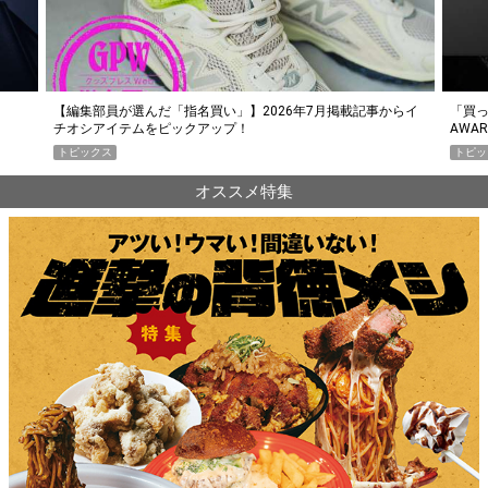
らイ
「買って損なし」の極上スマホ5選【GoodsPress 2026上半期
薄着に
AWARD】
SHO
トピックス
PR
オススメ特集