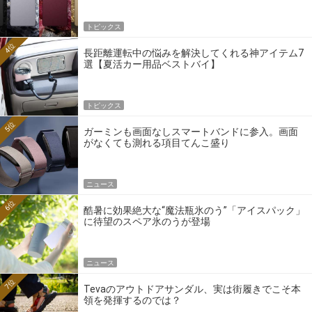
トピックス
4位
長距離運転中の悩みを解決してくれる神アイテム7
選【夏活カー用品ベストバイ】
トピックス
5位
ガーミンも画面なしスマートバンドに参入。画面
がなくても測れる項目てんこ盛り
ニュース
6位
酷暑に効果絶大な“魔法瓶氷のう”「アイスパック」
に待望のスペア氷のうが登場
ニュース
7位
Tevaのアウトドアサンダル、実は街履きでこそ本
領を発揮するのでは？