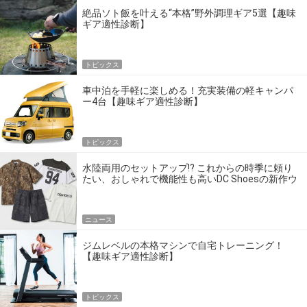
絶品ソト飯を叶える“本格”野外調理ギア5選【趣味
ギア適性診断】
トピックス
車中泊を手軽に楽しめる！充実装備の軽キャンパ
ー4台【趣味ギア適性診断】
トピックス
水陸両用のセットアップ!? これからの時季に頼り
たい、おしゃれで機能性も高いDC Shoesの新作ウ
エア
ニュース
ジムレベルの本格マシンで自宅トレーニング！
【趣味ギア適性診断】
トピックス