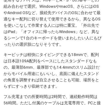
使用するデバイスは、FnキーとA・S・Dの各キーとの
組み合わせで選択。WindowsやmacOS、さらにはiOS
やAndroid OSなど、接続先デバイスのOSに合わせて最
適なキー配列に切り替えて使用できるから、異なるOS
を使いこなして作業する人には特に重宝。「外出先で
はiPad」「オフィスに帰ったらWindows」など、異な
るシーンで1台のキーボードを使いまわしたい人にもぴ
ったりの選択肢になりそうです。
キーピッチは軽快にタイピングできる18mmで、配列
は日本語109A配列をベースにしたスタンダードなも
の。最薄部6mm、最厚部でも14.4mmのスリム設計だ
からモバイル用途にもいいし、底面に備えたスタンド
の角度を調整すれば自立させることも可能、場所をと
らずにすっきり収納できます。
フル充電までの所要時間は2時間で、連続動作時間は
56時間。ただし付属のケーブルは充電専用で、PCと接