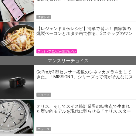
体験レポ
【レジェンド直伝レシピ】簡単で旨い！ 自家製の
燻製ベーコンとホタテ缶で作る、3ステップのワン
パン飯
アウトドア名人の外遊び＆メシ
マンスリーチョイス
GoProが1型センサー搭載のシネマカメラを出して
きた。「MISSION 1」シリーズって何がそんなにス
ゴいの？
ニュース
オリス、そしてスイス時計業界の転換点で生まれ
た歴史的モデルを現代に甦らせる「オリス スター
エディション」
ニュース