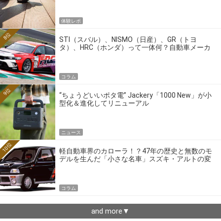
体験レポ
8位
STI（スバル）、NISMO（日産）、GR（トヨ
タ）、HRC（ホンダ）って一体何？自動車メーカ
ーの4大ワークスブランドを探る
コラム
9位
“ちょうどいいポタ電” Jackery「1000 New」が小
型化＆進化してリニューアル
ニュース
10位
軽自動車界のカローラ！？47年の歴史と無数のモ
デルを生んだ「小さな名車」スズキ・アルトの変
遷
コラム
and more▼