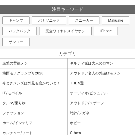
注目キーワード
キャンプ
パナソニック
スニーカー
Makuake
バックパック
完全ワイヤレスイヤホン
iPhone
サンコー
カテゴリ
進撃の背徳メシ
ギルティ飯は大人のロマン
梅雨モノグランプリ2026
アウトドア名人の外遊び＆メシ
今どきメンズは外見も磨かないと！
THE 5選
IT/モバイル
オーディオ/ビジュアル
クルマ/乗り物
アウトドア/スポーツ
ファッション
時計/メガネ
ホーム/インテリア
ホビー
カルチャー/フード
Others