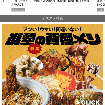
らイ
「買って損なし」の極上スマホ5選【GoodsPress 2026上半期
薄着に
AWARD】
SHO
トピックス
PR
オススメ特集