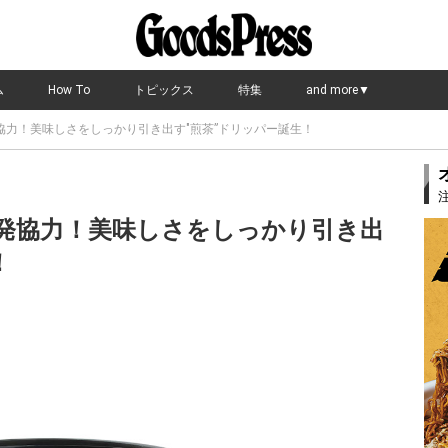
ム
How To
トピックス
特集
and more▼
協力！美味しさをしっかり引き出す"煎茶”ドリッパー誕生！
発協力！美味しさをしっかり引き出
！