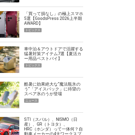
「買って損なし」の極上スマホ
5選【GoodsPress 2026上半期
AWARD】
トピックス
車中泊＆アウトドアで活躍する
猛暑対策アイテム7選【夏活カ
ー用品ベストバイ】
トピックス
酷暑に効果絶大な“魔法瓶氷の
う”「アイスパック」に待望の
スペア氷のうが登場
ニュース
STI（スバル）、NISMO（日
産）、GR（トヨタ）、
HRC（ホンダ）って一体何？自
動車メーカーの4大ワークスブ