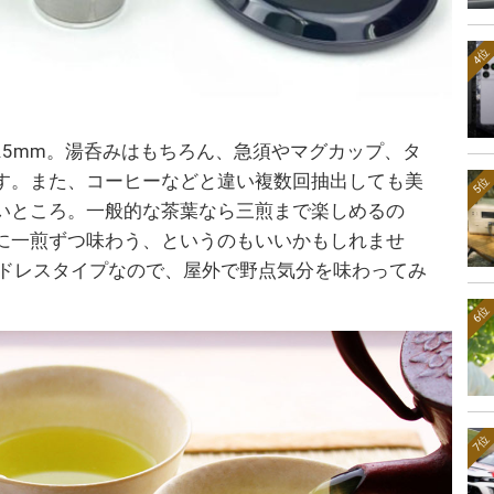
4位
0.5mm。湯呑みはもちろん、急須やマグカップ、タ
す。また、コーヒーなどと違い複数回抽出しても美
5位
いところ。一般的な茶葉なら三煎まで楽しめるの
に一煎ずつ味わう、というのもいいかもしれませ
ードレスタイプなので、屋外で野点気分を味わってみ
6位
7位