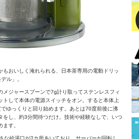
かもおいしく淹れられる、日本茶専用の電動ドリッ
煎茶モデル」。
のメジャースプーンで7g計り取ってステンレスフィ
ットして本体の電源スイッチをオン。すると本体上
度でゆっくりと回り始めます。あとは70度前後に沸
タをし、約3分間待つだけ。技術や経験なしで、いつ
めます。
小さな給湯口が2カ所あいており、サーバーが回転し