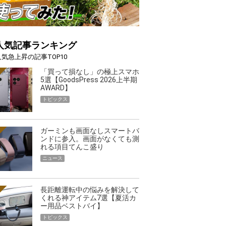
人気記事ランキング
人気急上昇の記事TOP10
「買って損なし」の極上スマホ
5選【GoodsPress 2026上半期
AWARD】
トピックス
ガーミンも画面なしスマートバ
ンドに参入。画面がなくても測
れる項目てんこ盛り
ニュース
長距離運転中の悩みを解決して
くれる神アイテム7選【夏活カ
ー用品ベストバイ】
トピックス