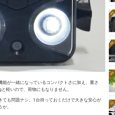
4位
5位
6位
機能が一緒になっているコンパクトさに加え、重さ
gと軽いので、荷物にもなりません。
きても問題ナシ。1台持っておくだけで大きな安心が
7位
うか。