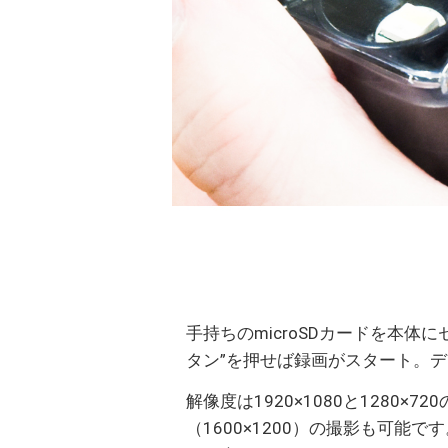
手持ちのmicroSDカードを本
タン”を押せば録画がスタート。デー
解像度は1920×1080と1280
（1600×1200）の撮影も可