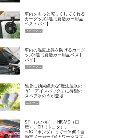
車内をもっと涼しくしてくれる
カーグッズ4選【夏活カー用品
ベストバイ】
トピックス
車内の温度上昇を防げるカーグ
ッズ5選【夏活カー用品ベスト
バイ】
トピックス
酷暑に効果絶大な“魔法瓶氷の
う”「アイスパック」に待望の
スペア氷のうが登場
ニュース
STI（スバル）、NISMO（日
産）、GR（トヨタ）、
HRC（ホンダ）って一体何？自
動車メーカーの4大ワークスブ