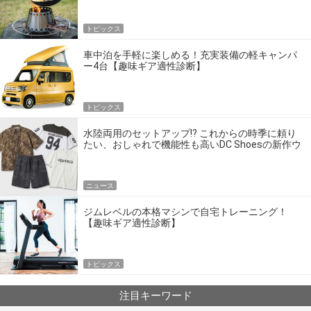
トピックス
車中泊を手軽に楽しめる！充実装備の軽キャンパ
ー4台【趣味ギア適性診断】
トピックス
水陸両用のセットアップ!? これからの時季に頼り
たい、おしゃれで機能性も高いDC Shoesの新作ウ
エア
ニュース
ジムレベルの本格マシンで自宅トレーニング！
【趣味ギア適性診断】
トピックス
注目キーワード