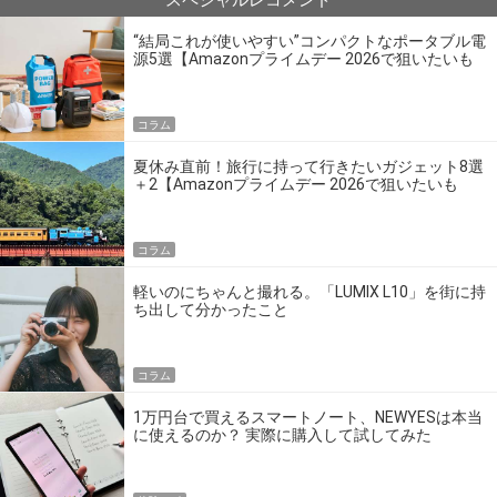
スペシャルレコメンド
“結局これが使いやすい”コンパクトなポータブル電
源5選【Amazonプライムデー 2026で狙いたいも
の】
コラム
夏休み直前！旅行に持って行きたいガジェット8選
＋2【Amazonプライムデー 2026で狙いたいも
の】
コラム
軽いのにちゃんと撮れる。「LUMIX L10」を街に持
ち出して分かったこと
コラム
1万円台で買えるスマートノート、NEWYESは本当
に使えるのか？ 実際に購入して試してみた