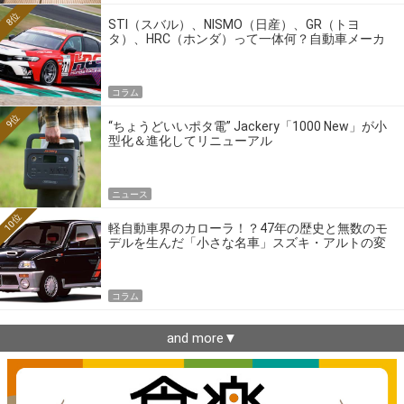
8位
STI（スバル）、NISMO（日産）、GR（トヨ
タ）、HRC（ホンダ）って一体何？自動車メーカ
ーの4大ワークスブランドを探る
コラム
9位
“ちょうどいいポタ電” Jackery「1000 New」が小
型化＆進化してリニューアル
ニュース
10位
軽自動車界のカローラ！？47年の歴史と無数のモ
デルを生んだ「小さな名車」スズキ・アルトの変
遷
コラム
and more▼