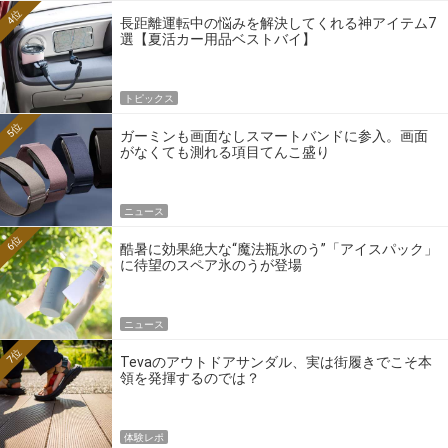
4位
長距離運転中の悩みを解決してくれる神アイテム7
選【夏活カー用品ベストバイ】
トピックス
5位
ガーミンも画面なしスマートバンドに参入。画面
がなくても測れる項目てんこ盛り
ニュース
6位
酷暑に効果絶大な“魔法瓶氷のう”「アイスパック」
に待望のスペア氷のうが登場
ニュース
7位
Tevaのアウトドアサンダル、実は街履きでこそ本
領を発揮するのでは？
体験レポ