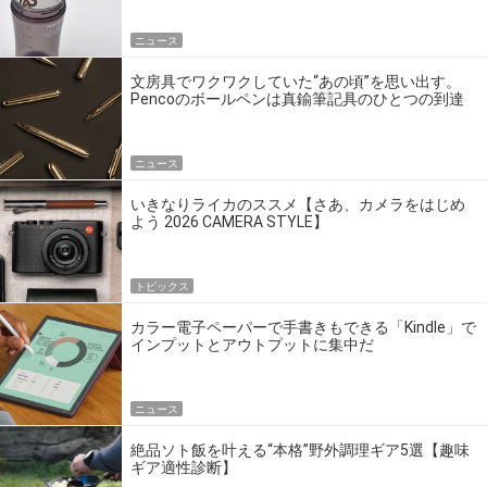
ニュース
文房具でワクワクしていた“あの頃”を思い出す。
Pencoのボールペンは真鍮筆記具のひとつの到達
点だ
ニュース
いきなりライカのススメ【さあ、カメラをはじめ
よう 2026 CAMERA STYLE】
トピックス
カラー電子ペーパーで手書きもできる「Kindle」で
インプットとアウトプットに集中だ
ニュース
絶品ソト飯を叶える“本格”野外調理ギア5選【趣味
ギア適性診断】