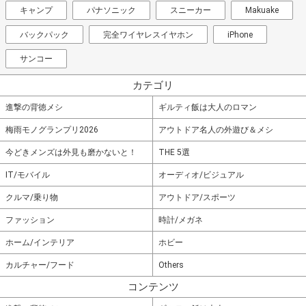
キャンプ
パナソニック
スニーカー
Makuake
バックパック
完全ワイヤレスイヤホン
iPhone
サンコー
カテゴリ
進撃の背徳メシ
ギルティ飯は大人のロマン
梅雨モノグランプリ2026
アウトドア名人の外遊び＆メシ
今どきメンズは外見も磨かないと！
THE 5選
IT/モバイル
オーディオ/ビジュアル
クルマ/乗り物
アウトドア/スポーツ
ファッション
時計/メガネ
ホーム/インテリア
ホビー
カルチャー/フード
Others
コンテンツ