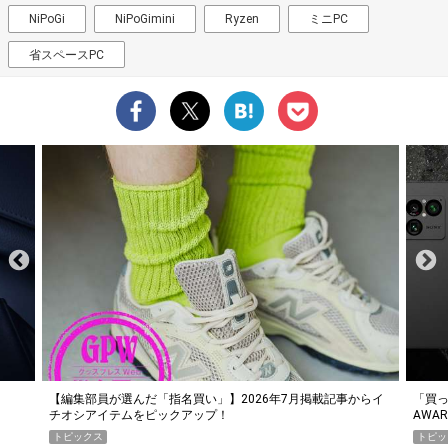
NiPoGi
NiPoGimini
Ryzen
ミニPC
省スペースPC
らイ
「買って損なし」の極上スマホ5選【GoodsPress 2026上半期
薄着に
AWARD】
SHO
トピックス
PR