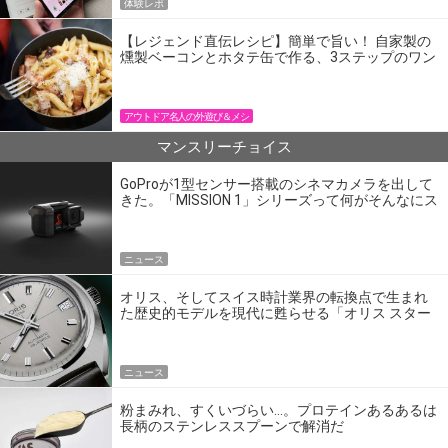
体験レポ
【レジェンド直伝レシピ】簡単で旨い！ 自家製の
燻製ベーコンとホタテ缶で作る、3ステップのワン
パン飯
アウトドア名人の外遊び＆メシ
マンスリーチョイス
GoProが1型センサー搭載のシネマカメラを出して
きた。「MISSION 1」シリーズって何がそんなにス
ゴいの？
ニュース
オリス、そしてスイス時計業界の転換点で生まれ
た歴史的モデルを現代に甦らせる「オリス スター
エディション」
ニュース
粉まみれ、すくいづらい…。プロテインあるあるは
長柄のステンレススプーンで解消だ