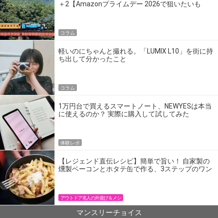
＋2【Amazonプライムデー 2026で狙いたいも
の】
コラム
軽いのにちゃんと撮れる。「LUMIX L10」を街に持
ち出して分かったこと
コラム
1万円台で買えるスマートノート、NEWYESは本当
に使えるのか？ 実際に購入して試してみた
体験レポ
【レジェンド直伝レシピ】簡単で旨い！ 自家製の
燻製ベーコンとホタテ缶で作る、3ステップのワン
パン飯
アウトドア名人の外遊び＆メシ
マンスリーチョイス