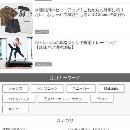
水陸両用のセットアップ!? これからの時季に頼り
たい、おしゃれで機能性も高いDC Shoesの新作ウ
エア
ニュース
ジムレベルの本格マシンで自宅トレーニング！
【趣味ギア適性診断】
トピックス
注目キーワード
キャンプ
パナソニック
スニーカー
Makuake
バックパック
完全ワイヤレスイヤホン
iPhone
サンコー
カテゴリ
進撃の背徳メシ
ギルティ飯は大人のロマン