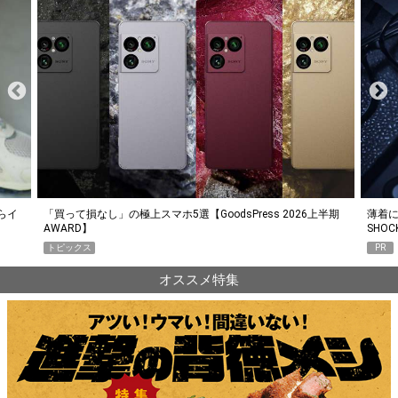
らイ
「買って損なし」の極上スマホ5選【GoodsPress 2026上半期
薄着に
AWARD】
SHO
トピックス
PR
オススメ特集