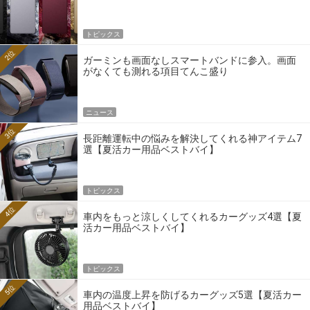
トピックス
2位
ガーミンも画面なしスマートバンドに参入。画面
がなくても測れる項目てんこ盛り
ニュース
3位
長距離運転中の悩みを解決してくれる神アイテム7
選【夏活カー用品ベストバイ】
トピックス
4位
車内をもっと涼しくしてくれるカーグッズ4選【夏
活カー用品ベストバイ】
トピックス
5位
車内の温度上昇を防げるカーグッズ5選【夏活カー
用品ベストバイ】