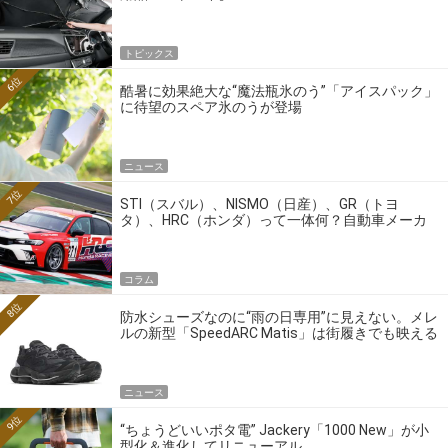
トピックス
6位
酷暑に効果絶大な“魔法瓶氷のう”「アイスパック」
に待望のスペア氷のうが登場
ニュース
7位
STI（スバル）、NISMO（日産）、GR（トヨ
タ）、HRC（ホンダ）って一体何？自動車メーカ
ーの4大ワークスブランドを探る
コラム
8位
防水シューズなのに“雨の日専用”に見えない。メレ
ルの新型「SpeedARC Matis」は街履きでも映える
ニュース
9位
“ちょうどいいポタ電” Jackery「1000 New」が小
型化＆進化してリニューアル