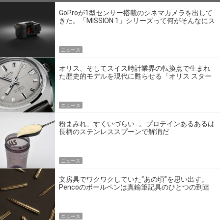
GoProが1型センサー搭載のシネマカメラを出して
きた。「MISSION 1」シリーズって何がそんなにス
ゴいの？
ニュース
オリス、そしてスイス時計業界の転換点で生まれ
た歴史的モデルを現代に甦らせる「オリス スター
エディション」
ニュース
粉まみれ、すくいづらい…。プロテインあるあるは
長柄のステンレススプーンで解消だ
ニュース
文房具でワクワクしていた“あの頃”を思い出す。
Pencoのボールペンは真鍮筆記具のひとつの到達
点だ
ニュース