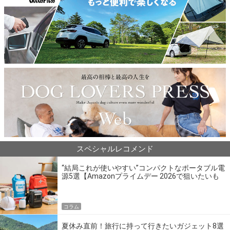
スペシャルレコメンド
“結局これが使いやすい”コンパクトなポータブル電
源5選【Amazonプライムデー 2026で狙いたいも
の】
コラム
夏休み直前！旅行に持って行きたいガジェット8選