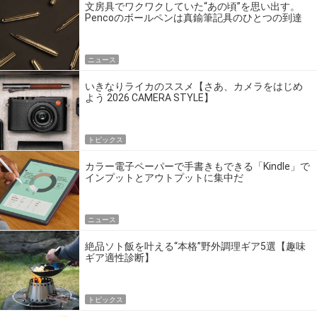
文房具でワクワクしていた“あの頃”を思い出す。
Pencoのボールペンは真鍮筆記具のひとつの到達
点だ
ニュース
いきなりライカのススメ【さあ、カメラをはじめ
よう 2026 CAMERA STYLE】
トピックス
カラー電子ペーパーで手書きもできる「Kindle」で
インプットとアウトプットに集中だ
ニュース
絶品ソト飯を叶える“本格”野外調理ギア5選【趣味
ギア適性診断】
トピックス