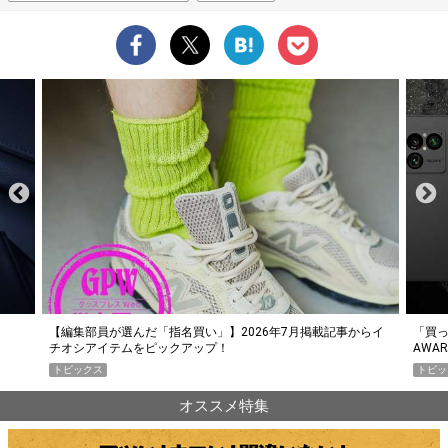
らイ
「買って損なし」の極上スマホ5選【GoodsPress 2026上半期
薄着に
AWARD】
SHO
トピックス
PR
オススメ特集