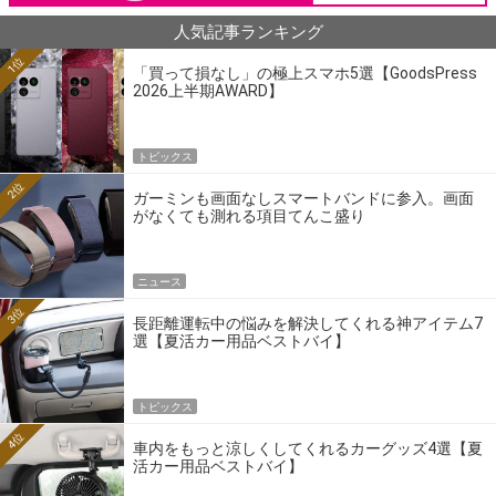
人気記事ランキング
1位
「買って損なし」の極上スマホ5選【GoodsPress
2026上半期AWARD】
トピックス
2位
ガーミンも画面なしスマートバンドに参入。画面
がなくても測れる項目てんこ盛り
ニュース
3位
長距離運転中の悩みを解決してくれる神アイテム7
選【夏活カー用品ベストバイ】
トピックス
4位
車内をもっと涼しくしてくれるカーグッズ4選【夏
活カー用品ベストバイ】