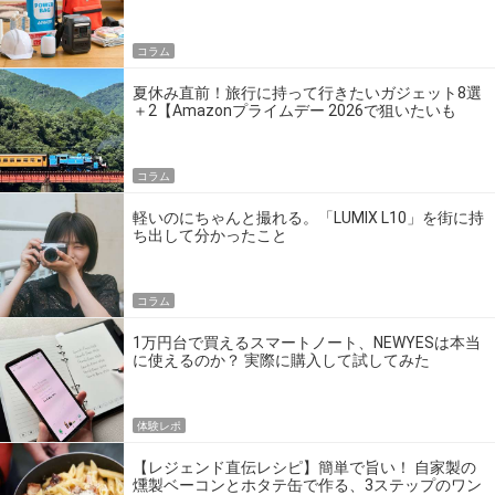
の】
コラム
夏休み直前！旅行に持って行きたいガジェット8選
＋2【Amazonプライムデー 2026で狙いたいも
の】
コラム
軽いのにちゃんと撮れる。「LUMIX L10」を街に持
ち出して分かったこと
コラム
1万円台で買えるスマートノート、NEWYESは本当
に使えるのか？ 実際に購入して試してみた
体験レポ
【レジェンド直伝レシピ】簡単で旨い！ 自家製の
燻製ベーコンとホタテ缶で作る、3ステップのワン