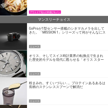
パン飯
アウトドア名人の外遊び＆メシ
マンスリーチョイス
GoProが1型センサー搭載のシネマカメラを出して
きた。「MISSION 1」シリーズって何がそんなにス
ゴいの？
ニュース
オリス、そしてスイス時計業界の転換点で生まれ
た歴史的モデルを現代に甦らせる「オリス スター
エディション」
ニュース
粉まみれ、すくいづらい…。プロテインあるあるは
長柄のステンレススプーンで解消だ
ニュース