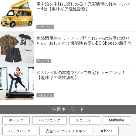
車中泊を手軽に楽しめる！充実装備の軽キャンパ
ー4台【趣味ギア適性診断】
トピックス
水陸両用のセットアップ!? これからの時季に頼り
たい、おしゃれで機能性も高いDC Shoesの新作ウ
エア
ニュース
ジムレベルの本格マシンで自宅トレーニング！
【趣味ギア適性診断】
トピックス
注目キーワード
キャンプ
パナソニック
スニーカー
Makuake
バックパック
完全ワイヤレスイヤホン
iPhone