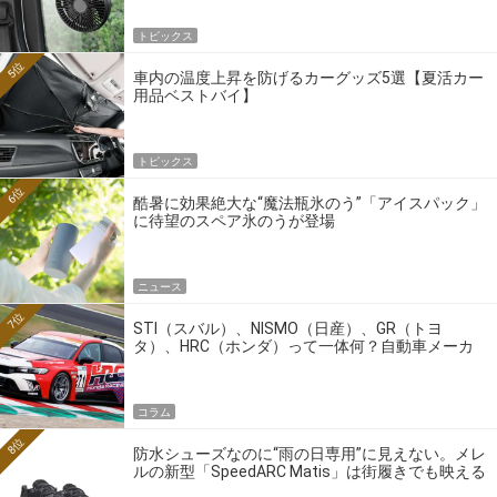
トピックス
5位
車内の温度上昇を防げるカーグッズ5選【夏活カー
用品ベストバイ】
トピックス
6位
酷暑に効果絶大な“魔法瓶氷のう”「アイスパック」
に待望のスペア氷のうが登場
ニュース
7位
STI（スバル）、NISMO（日産）、GR（トヨ
タ）、HRC（ホンダ）って一体何？自動車メーカ
ーの4大ワークスブランドを探る
コラム
8位
防水シューズなのに“雨の日専用”に見えない。メレ
ルの新型「SpeedARC Matis」は街履きでも映える