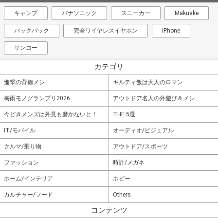
キャンプ
パナソニック
スニーカー
Makuake
バックパック
完全ワイヤレスイヤホン
iPhone
サンコー
カテゴリ
進撃の背徳メシ
ギルティ飯は大人のロマン
梅雨モノグランプリ2026
アウトドア名人の外遊び＆メシ
今どきメンズは外見も磨かないと！
THE 5選
IT/モバイル
オーディオ/ビジュアル
クルマ/乗り物
アウトドア/スポーツ
ファッション
時計/メガネ
ホーム/インテリア
ホビー
カルチャー/フード
Others
コンテンツ