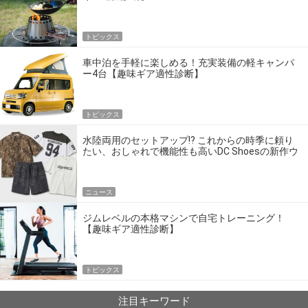
トピックス
車中泊を手軽に楽しめる！充実装備の軽キャンパ
ー4台【趣味ギア適性診断】
トピックス
水陸両用のセットアップ!? これからの時季に頼り
たい、おしゃれで機能性も高いDC Shoesの新作ウ
エア
ニュース
ジムレベルの本格マシンで自宅トレーニング！
【趣味ギア適性診断】
トピックス
注目キーワード