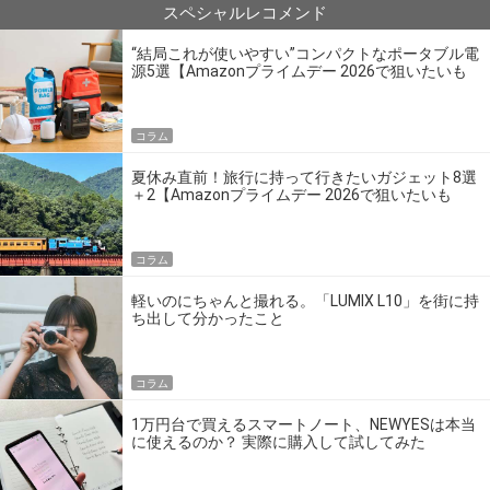
スペシャルレコメンド
“結局これが使いやすい”コンパクトなポータブル電
源5選【Amazonプライムデー 2026で狙いたいも
の】
コラム
夏休み直前！旅行に持って行きたいガジェット8選
＋2【Amazonプライムデー 2026で狙いたいも
の】
コラム
軽いのにちゃんと撮れる。「LUMIX L10」を街に持
ち出して分かったこと
コラム
1万円台で買えるスマートノート、NEWYESは本当
に使えるのか？ 実際に購入して試してみた