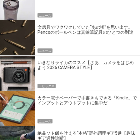
ニュース
文房具でワクワクしていた“あの頃”を思い出す。
Pencoのボールペンは真鍮筆記具のひとつの到達
点だ
ニュース
いきなりライカのススメ【さあ、カメラをはじめ
よう 2026 CAMERA STYLE】
トピックス
カラー電子ペーパーで手書きもできる「Kindle」で
インプットとアウトプットに集中だ
ニュース
絶品ソト飯を叶える“本格”野外調理ギア5選【趣味
ギア適性診断】