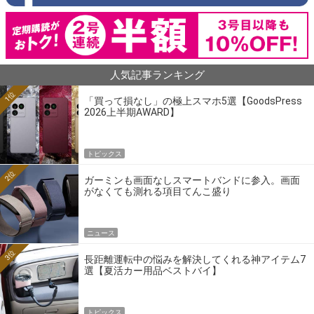
人気記事ランキング
1位
「買って損なし」の極上スマホ5選【GoodsPress
2026上半期AWARD】
トピックス
2位
ガーミンも画面なしスマートバンドに参入。画面
がなくても測れる項目てんこ盛り
ニュース
3位
長距離運転中の悩みを解決してくれる神アイテム7
選【夏活カー用品ベストバイ】
トピックス