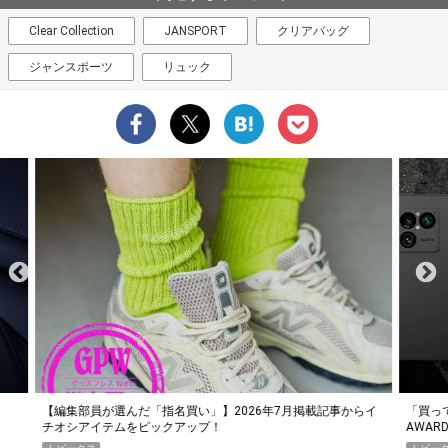
Clear Collection
JANSPORT
クリアバッグ
ジャンスポーツ
リュック
らイ
「買って損なし」の極上スマホ5選【GoodsPress 2026上半期
薄着に
AWARD】
SHO