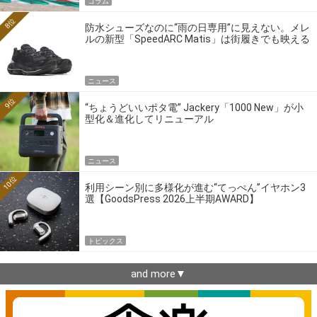
コラム
8位
防水シューズなのに“雨の日専用”に見えない。メレ
ルの新型「SpeedARC Matis」は街履きでも映える
ニュース
9位
“ちょうどいいポタ電” Jackery「1000 New」が小
型化＆進化してリニューアル
ニュース
10位
利用シーン別に多様化が進む“てっぺん”イヤホン3
選【GoodsPress 2026上半期AWARD】
トピックス
and more▼