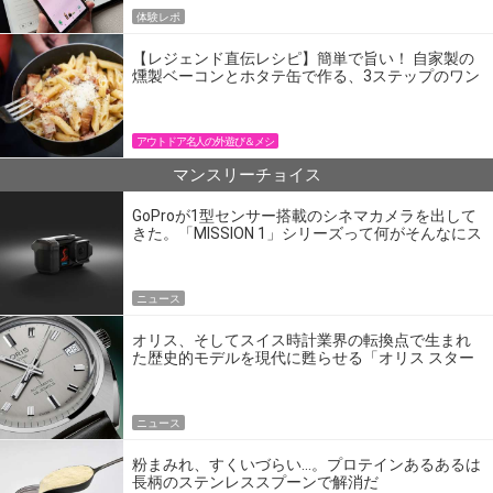
体験レポ
【レジェンド直伝レシピ】簡単で旨い！ 自家製の
燻製ベーコンとホタテ缶で作る、3ステップのワン
パン飯
アウトドア名人の外遊び＆メシ
マンスリーチョイス
GoProが1型センサー搭載のシネマカメラを出して
きた。「MISSION 1」シリーズって何がそんなにス
ゴいの？
ニュース
オリス、そしてスイス時計業界の転換点で生まれ
た歴史的モデルを現代に甦らせる「オリス スター
エディション」
ニュース
粉まみれ、すくいづらい…。プロテインあるあるは
長柄のステンレススプーンで解消だ