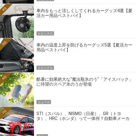
4位
車内をもっと涼しくしてくれるカーグッズ4選【夏
活カー用品ベストバイ】
トピックス
5位
車内の温度上昇を防げるカーグッズ5選【夏活カー
用品ベストバイ】
トピックス
6位
酷暑に効果絶大な“魔法瓶氷のう”「アイスパック」
に待望のスペア氷のうが登場
ニュース
7位
STI（スバル）、NISMO（日産）、GR（トヨ
タ）、HRC（ホンダ）って一体何？自動車メーカ
ーの4大ワークスブランドを探る