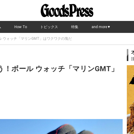
ム
How To
トピックス
特集
and more▼
ル ウォッチ「マリンGMT」はワクワクの塊だ
う！ボール ウォッチ「マリンGMT」