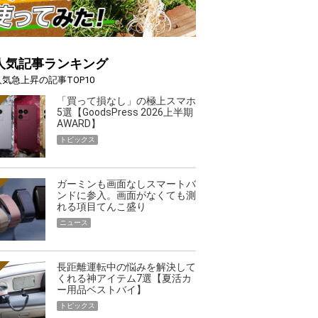
人気記事ランキング
人気急上昇の記事TOP10
「買って損なし」の極上スマホ
5選【GoodsPress 2026上半期
AWARD】
トピックス
ガーミンも画面なしスマートバ
ンドに参入。画面がなくても測
れる項目てんこ盛り
ニュース
長距離運転中の悩みを解決して
くれる神アイテム7選【夏活カ
ー用品ベストバイ】
トピックス