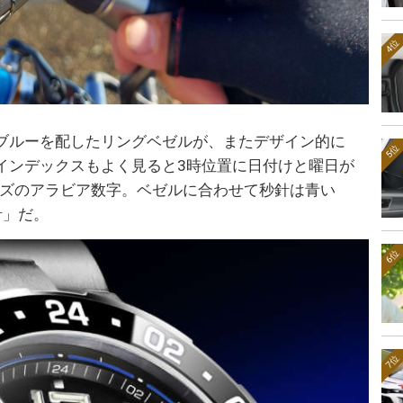
4位
ブルーを配したリングベゼルが、またデザイン的に
5位
インデックスもよく見ると3時位置に日付けと曜日が
イズのアラビア数字。ベゼルに合わせて秒針は青い
針」だ。
6位
7位