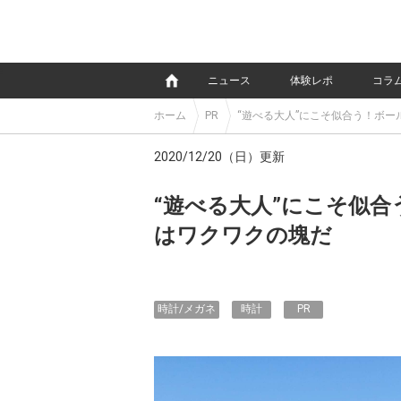
e
ニュース
体験レポ
コラ
ホーム
PR
“遊べる大人”にこそ似合う！ボー
2020/12/20（日）更新
“遊べる大人”にこそ似合
はワクワクの塊だ
時計/メガネ
時計
PR