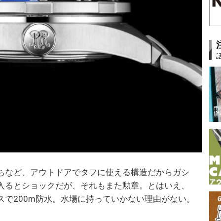
ちなど、アウトドアでタフに使える構造だからガシ
入るとショックだが、それもまた勲章。とはいえ、
スで200m防水。水場に持っていかない理由がない。