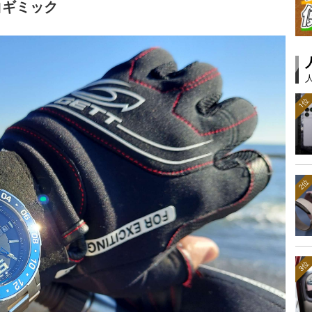
白ギミック
1位
2位
3位