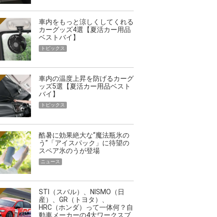
車内をもっと涼しくしてくれる
カーグッズ4選【夏活カー用品
ベストバイ】
トピックス
車内の温度上昇を防げるカーグ
ッズ5選【夏活カー用品ベスト
バイ】
トピックス
酷暑に効果絶大な“魔法瓶氷の
う”「アイスパック」に待望の
スペア氷のうが登場
ニュース
STI（スバル）、NISMO（日
産）、GR（トヨタ）、
HRC（ホンダ）って一体何？自
動車メーカーの4大ワークスブ