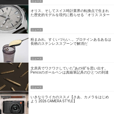
ニュース
オリス、そしてスイス時計業界の転換点で生まれ
た歴史的モデルを現代に甦らせる「オリス スター
エディション」
ニュース
粉まみれ、すくいづらい…。プロテインあるあるは
長柄のステンレススプーンで解消だ
ニュース
文房具でワクワクしていた“あの頃”を思い出す。
Pencoのボールペンは真鍮筆記具のひとつの到達
点だ
ニュース
いきなりライカのススメ【さあ、カメラをはじめ
よう 2026 CAMERA STYLE】