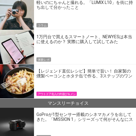
軽いのにちゃんと撮れる。「LUMIX L10」を街に持
ち出して分かったこと
コラム
1万円台で買えるスマートノート、NEWYESは本当
に使えるのか？ 実際に購入して試してみた
体験レポ
【レジェンド直伝レシピ】簡単で旨い！ 自家製の
燻製ベーコンとホタテ缶で作る、3ステップのワン
パン飯
アウトドア名人の外遊び＆メシ
マンスリーチョイス
GoProが1型センサー搭載のシネマカメラを出して
きた。「MISSION 1」シリーズって何がそんなにス
ゴいの？