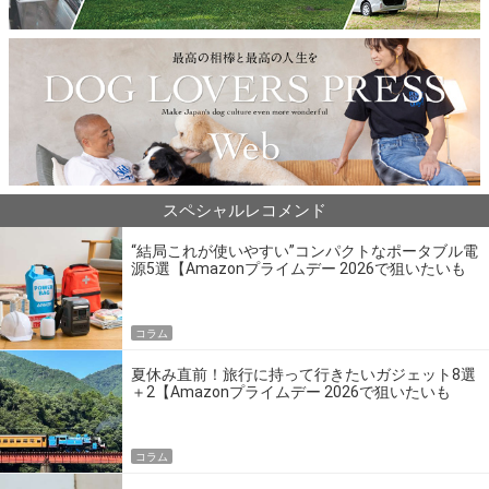
スペシャルレコメンド
“結局これが使いやすい”コンパクトなポータブル電
源5選【Amazonプライムデー 2026で狙いたいも
の】
コラム
夏休み直前！旅行に持って行きたいガジェット8選
＋2【Amazonプライムデー 2026で狙いたいも
の】
コラム