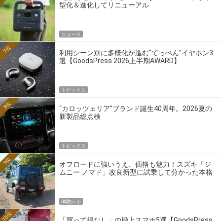
型化＆進化してリニューアル
ニュース
7位
利用シーン別に多様化が進む“てっぺん”イヤホン3
選【GoodsPress 2026上半期AWARD】
トピックス
8位
“カロッツェリア”ブランド誕生40周年。2026夏の
新製品総点検
トピックス
9位
オフロードに強いうえ、価格も魅力！スズキ「ジ
ムニー ノマド」改良新型に試乗して分かった本格
クロカンの実力
体験レポ
10位
「買って損なし」の極上スマホ5選【GoodsPress