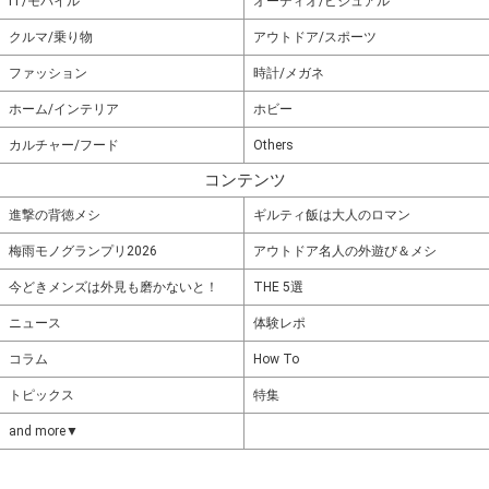
IT/モバイル
オーディオ/ビジュアル
クルマ/乗り物
アウトドア/スポーツ
ファッション
時計/メガネ
ホーム/インテリア
ホビー
カルチャー/フード
Others
コンテンツ
進撃の背徳メシ
ギルティ飯は大人のロマン
梅雨モノグランプリ2026
アウトドア名人の外遊び＆メシ
今どきメンズは外見も磨かないと！
THE 5選
ニュース
体験レポ
コラム
How To
トピックス
特集
and more▼