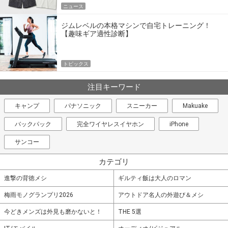
ニュース
ジムレベルの本格マシンで自宅トレーニング！
【趣味ギア適性診断】
トピックス
注目キーワード
キャンプ
パナソニック
スニーカー
Makuake
バックパック
完全ワイヤレスイヤホン
iPhone
サンコー
カテゴリ
進撃の背徳メシ
ギルティ飯は大人のロマン
梅雨モノグランプリ2026
アウトドア名人の外遊び＆メシ
今どきメンズは外見も磨かないと！
THE 5選