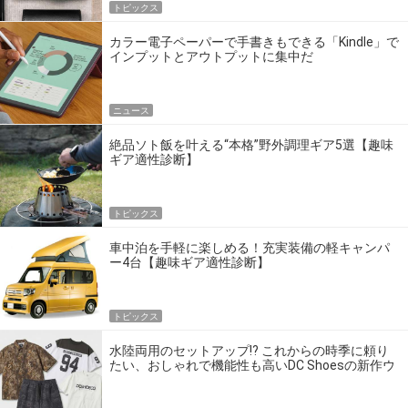
トピックス
カラー電子ペーパーで手書きもできる「Kindle」で
インプットとアウトプットに集中だ
ニュース
絶品ソト飯を叶える“本格”野外調理ギア5選【趣味
ギア適性診断】
トピックス
車中泊を手軽に楽しめる！充実装備の軽キャンパ
ー4台【趣味ギア適性診断】
トピックス
水陸両用のセットアップ!? これからの時季に頼り
たい、おしゃれで機能性も高いDC Shoesの新作ウ
エア