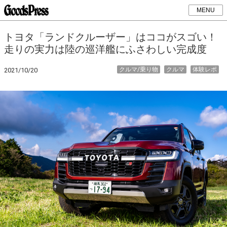
MENU
トヨタ「ランドクルーザー」はココがスゴい！
走りの実力は陸の巡洋艦にふさわしい完成度
クルマ/乗り物
クルマ
体験レポ
2021/10/20