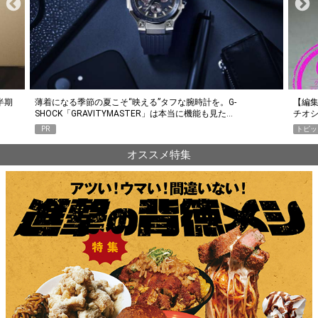
半期
薄着になる季節の夏こそ“映える”タフな腕時計を。G-
【編集
SHOCK「GRAVITYMASTER」は本当に機能も見た…
チオ
PR
トピッ
オススメ特集