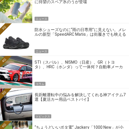
に待望のスペア氷のうが登場
ニュース
3位
防水シューズなのに“雨の日専用”に見えない。メレ
ルの新型「SpeedARC Matis」は街履きでも映える
ニュース
4位
STI（スバル）、NISMO（日産）、GR（トヨ
タ）、HRC（ホンダ）って一体何？自動車メーカ
ーの4大ワークスブランドを探る
コラム
5位
長距離運転中の悩みを解決してくれる神アイテム7
選【夏活カー用品ベストバイ】
トピックス
6位
“ちょうどいいポタ電” Jackery「1000 New」が小