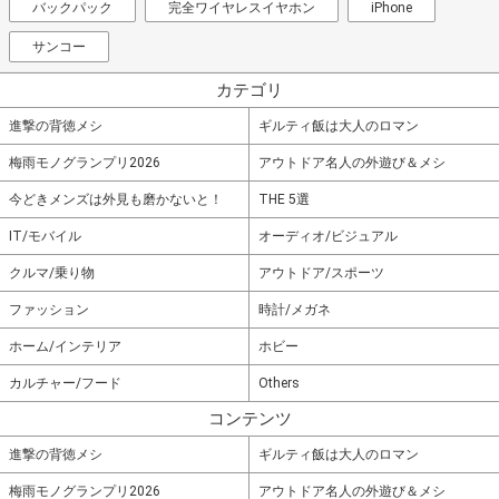
バックパック
完全ワイヤレスイヤホン
iPhone
サンコー
カテゴリ
進撃の背徳メシ
ギルティ飯は大人のロマン
梅雨モノグランプリ2026
アウトドア名人の外遊び＆メシ
今どきメンズは外見も磨かないと！
THE 5選
IT/モバイル
オーディオ/ビジュアル
クルマ/乗り物
アウトドア/スポーツ
ファッション
時計/メガネ
ホーム/インテリア
ホビー
カルチャー/フード
Others
コンテンツ
進撃の背徳メシ
ギルティ飯は大人のロマン
梅雨モノグランプリ2026
アウトドア名人の外遊び＆メシ