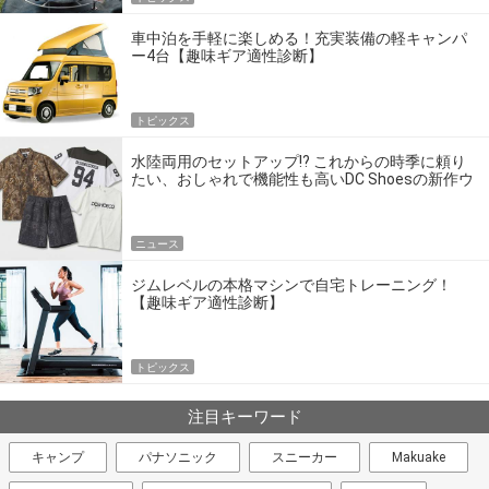
車中泊を手軽に楽しめる！充実装備の軽キャンパ
ー4台【趣味ギア適性診断】
トピックス
水陸両用のセットアップ!? これからの時季に頼り
たい、おしゃれで機能性も高いDC Shoesの新作ウ
エア
ニュース
ジムレベルの本格マシンで自宅トレーニング！
【趣味ギア適性診断】
トピックス
注目キーワード
キャンプ
パナソニック
スニーカー
Makuake