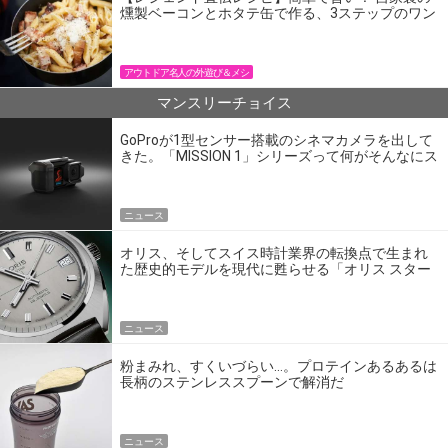
燻製ベーコンとホタテ缶で作る、3ステップのワン
パン飯
アウトドア名人の外遊び＆メシ
マンスリーチョイス
GoProが1型センサー搭載のシネマカメラを出して
きた。「MISSION 1」シリーズって何がそんなにス
ゴいの？
ニュース
オリス、そしてスイス時計業界の転換点で生まれ
た歴史的モデルを現代に甦らせる「オリス スター
エディション」
ニュース
粉まみれ、すくいづらい…。プロテインあるあるは
長柄のステンレススプーンで解消だ
ニュース