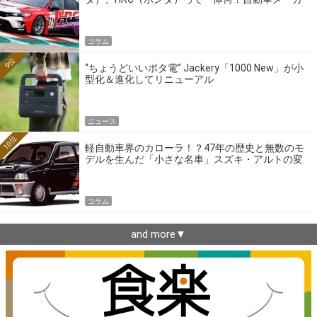
ーの4大ワークスブランドを探る
コラム
9位
“ちょうどいいポタ電” Jackery「1000 New」が小
型化＆進化してリニューアル
ニュース
10位
軽自動車界のカローラ！？47年の歴史と無数のモ
デルを生んだ「小さな名車」スズキ・アルトの変
遷
コラム
and more▼