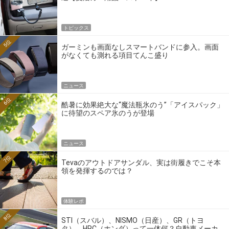
トピックス
5位
ガーミンも画面なしスマートバンドに参入。画面
がなくても測れる項目てんこ盛り
ニュース
6位
酷暑に効果絶大な“魔法瓶氷のう”「アイスパック」
に待望のスペア氷のうが登場
ニュース
7位
Tevaのアウトドアサンダル、実は街履きでこそ本
領を発揮するのでは？
体験レポ
8位
STI（スバル）、NISMO（日産）、GR（トヨ
タ）、HRC（ホンダ）って一体何？自動車メーカ