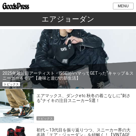
MENU
エアジョーダン
2025年最注目アーティスト・ISSEIがハマってGETった“キャップ＆ス
ニーカー＆モア”【趣味と遊びの新生活】
トピックス
エアマックス、ダンクetc.秋冬の着こなしに“刺さ
る”ナイキの注目スニーカー5選！
トピックス
初代～13代目を振り返りつつ、スニーカー界の大
名跡「エア・ジョーダン」を紐解く！【VINTAGE