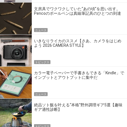
文房具でワクワクしていた“あの頃”を思い出す。
Pencoのボールペンは真鍮筆記具のひとつの到達
点だ
ニュース
いきなりライカのススメ【さあ、カメラをはじめ
よう 2026 CAMERA STYLE】
トピックス
カラー電子ペーパーで手書きもできる「Kindle」で
インプットとアウトプットに集中だ
ニュース
絶品ソト飯を叶える“本格”野外調理ギア5選【趣味
ギア適性診断】
トピックス