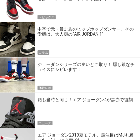
コレクター案内書】
トピックス
中卒で元・暴走族のヒップホップダンサー。その
愛機は、大人顔の“AIR JORDAN 1”
コラム
ジョーダンシリーズの良いとこ取り！ 燻し銀なチ
ョイスにシビレます！
体験レポ
箱も当時と同じ！エア ジョーダン4が黒赤で復刻！
ニュース
エア ジョーダン2019夏モデル、最注目はMJも履