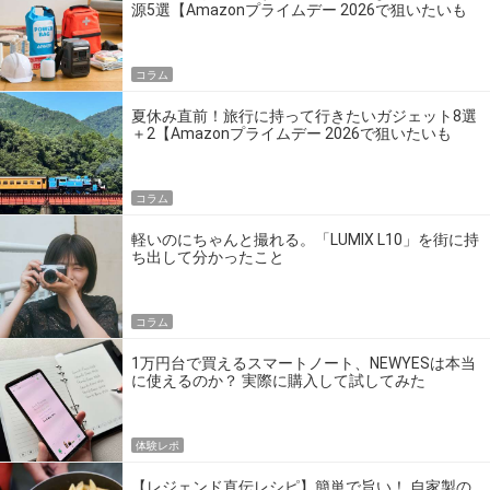
源5選【Amazonプライムデー 2026で狙いたいも
の】
コラム
夏休み直前！旅行に持って行きたいガジェット8選
＋2【Amazonプライムデー 2026で狙いたいも
の】
コラム
軽いのにちゃんと撮れる。「LUMIX L10」を街に持
ち出して分かったこと
コラム
1万円台で買えるスマートノート、NEWYESは本当
に使えるのか？ 実際に購入して試してみた
体験レポ
【レジェンド直伝レシピ】簡単で旨い！ 自家製の