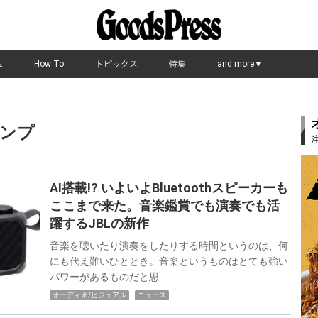
ム
How To
トピックス
特集
and more▼
ンプ
AI搭載!? いよいよBluetoothスピーカーも
ここまで来た。音楽鑑賞でも演奏でも活
躍するJBLの新作
音楽を聴いたり演奏をしたりする時間というのは、何
にも代え難いひととき。音楽というものはとても強い
パワーがあるものだと思…
オーディオ/ビジュアル
ニュース