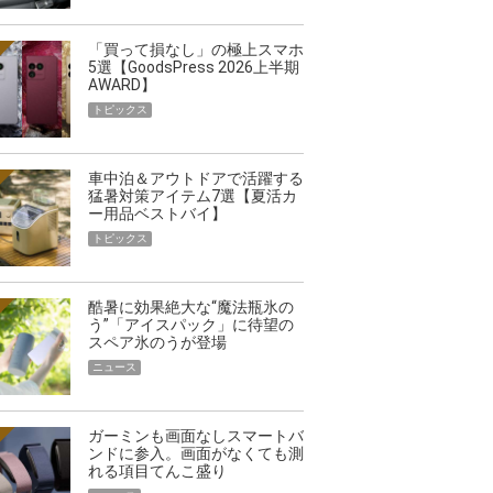
「買って損なし」の極上スマホ
5選【GoodsPress 2026上半期
AWARD】
トピックス
車中泊＆アウトドアで活躍する
猛暑対策アイテム7選【夏活カ
ー用品ベストバイ】
トピックス
酷暑に効果絶大な“魔法瓶氷の
う”「アイスパック」に待望の
スペア氷のうが登場
ニュース
ガーミンも画面なしスマートバ
ンドに参入。画面がなくても測
れる項目てんこ盛り