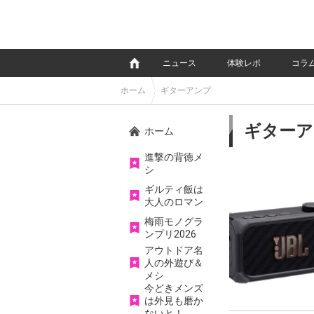
e
ニュース
体験レポ
コラ
ホーム
ギターアンプ
ギターア
ホーム
進撃の背徳メ
シ
ギルティ飯は
大人のロマン
梅雨モノグラ
ンプリ2026
アウトドア名
人の外遊び＆
メシ
今どきメンズ
は外見も磨か
ないと！