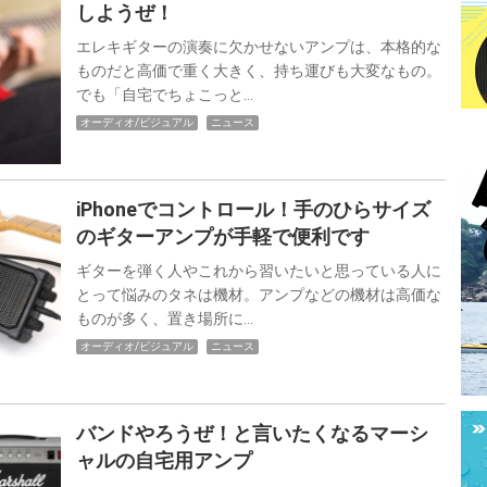
しようぜ！
エレキギターの演奏に欠かせないアンプは、本格的な
ものだと高価で重く大きく、持ち運びも大変なもの。
でも「自宅でちょこっと…
オーディオ/ビジュアル
ニュース
iPhoneでコントロール！手のひらサイズ
のギターアンプが手軽で便利です
ギターを弾く人やこれから習いたいと思っている人に
とって悩みのタネは機材。アンプなどの機材は高価な
ものが多く、置き場所に…
オーディオ/ビジュアル
ニュース
バンドやろうぜ！と言いたくなるマーシ
ャルの自宅用アンプ