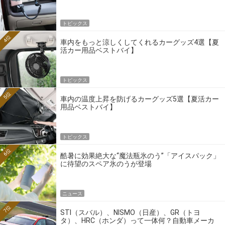
トピックス
4位
車内をもっと涼しくしてくれるカーグッズ4選【夏
活カー用品ベストバイ】
トピックス
5位
車内の温度上昇を防げるカーグッズ5選【夏活カー
用品ベストバイ】
トピックス
6位
酷暑に効果絶大な“魔法瓶氷のう”「アイスパック」
に待望のスペア氷のうが登場
ニュース
7位
STI（スバル）、NISMO（日産）、GR（トヨ
タ）、HRC（ホンダ）って一体何？自動車メーカ