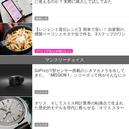
に使えるのか？ 実際に購入して試してみた
体験レポ
【レジェンド直伝レシピ】簡単で旨い！ 自家製の
燻製ベーコンとホタテ缶で作る、3ステップのワン
パン飯
アウトドア名人の外遊び＆メシ
マンスリーチョイス
GoProが1型センサー搭載のシネマカメラを出して
きた。「MISSION 1」シリーズって何がそんなにス
ゴいの？
ニュース
オリス、そしてスイス時計業界の転換点で生まれ
た歴史的モデルを現代に甦らせる「オリス スター
エディション」
ニュース