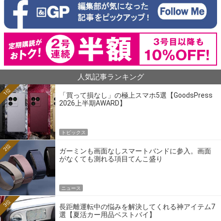
人気記事ランキング
1位
「買って損なし」の極上スマホ5選【GoodsPress
2026上半期AWARD】
トピックス
2位
ガーミンも画面なしスマートバンドに参入。画面
がなくても測れる項目てんこ盛り
ニュース
3位
長距離運転中の悩みを解決してくれる神アイテム7
選【夏活カー用品ベストバイ】