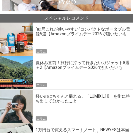
スペシャルレコメンド
“結局これが使いやすい”コンパクトなポータブル電
源5選【Amazonプライムデー 2026で狙いたいも
の】
コラム
夏休み直前！旅行に持って行きたいガジェット8選
＋2【Amazonプライムデー 2026で狙いたいも
の】
コラム
軽いのにちゃんと撮れる。「LUMIX L10」を街に持
ち出して分かったこと
コラム
1万円台で買えるスマートノート、NEWYESは本当