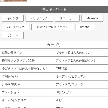
注目キーワード
キャンプ
パナソニック
スニーカー
Makuake
バックパック
完全ワイヤレスイヤホン
iPhone
サンコー
カテゴリ
進撃の背徳メシ
ギルティ飯は大人のロマン
梅雨モノグランプリ2026
アウトドア名人の外遊び＆メシ
今どきメンズは外見も磨かないと！
THE 5選
IT/モバイル
オーディオ/ビジュアル
クルマ/乗り物
アウトドア/スポーツ
ファッション
時計/メガネ
ホーム/インテリア
ホビー