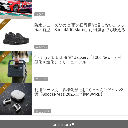
ーの4大ワークスブランドを探る
コラム
8位
防水シューズなのに“雨の日専用”に見えない。メレ
ルの新型「SpeedARC Matis」は街履きでも映える
ニュース
9位
“ちょうどいいポタ電” Jackery「1000 New」が小
型化＆進化してリニューアル
ニュース
10位
利用シーン別に多様化が進む“てっぺん”イヤホン3
選【GoodsPress 2026上半期AWARD】
トピックス
and more▼