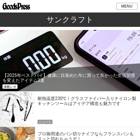
MENU
サンクラフト
【2025年ベストバイ】健康に目覚めた年に買って良かった生活習慣
を変えたアイテム3選
体験レポ
耐熱温度230℃！グラスファイバー入りナイロン製
キッチンツールはアイデア構造も魅力です
ニュース
プロ御用達のパン切りナイフならフランスパンも
スッと切れちゃうぞ！