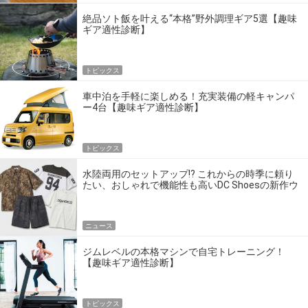
絶品ソト飯を叶える“本格”野外調理ギア5選【趣味
ギア適性診断】
トピックス
車中泊を手軽に楽しめる！充実装備の軽キャンパ
ー4台【趣味ギア適性診断】
トピックス
水陸両用のセットアップ!? これからの時季に頼り
たい、おしゃれで機能性も高いDC Shoesの新作ウ
エア
ニュース
ジムレベルの本格マシンで自宅トレーニング！
【趣味ギア適性診断】
トピックス