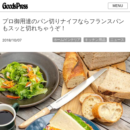
MENU
プロ御用達のパン切りナイフならフランスパン
もスッと切れちゃうぞ！
ホーム/インテリア
キッチン用品
ニュース
2018/10/07