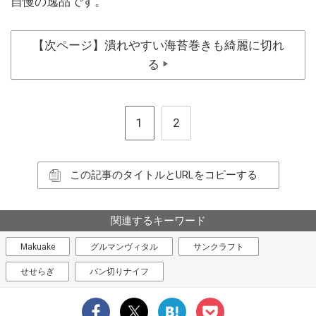
自慢の逸品です。
【次ページ】潰れやすい海苔巻きも綺麗に切れ
る
▶
1
2
この記事のタイトルとURLをコピーする
関連するキーワード
Makuake
グルマンヴィタル
サンクラフト
せせらぎ
パン切りナイフ