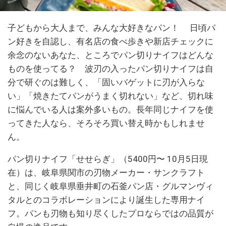
子どもから大人まで、みんな大好きなパン！ 日頃パ
ン好きを自認し、有名店の食べ歩きや新店チェックに
余念のないあなた、ところでパン切りナイフはどんな
ものを使ってる？ 波刃の入ったパン切りナイフは自
分で研ぐのは難しく、「固いバゲットに刃が入らな
い」「焼きたてパンがうまく切れない」など、切れ味
に悩んでいる人は案外多いもの。長年同じナイフを使
ってきた人なら、そろそろ買い替え時かもしれませ
ん。
パン切りナイフ「せせらぎ」（5400円〜 10月5日現
在）は、岐阜県関市の刃物メーカー・サンクラフト
と、同じく岐阜県垂井町の石釜パン店・グルマンヴィ
タルとのコラボレーションにより誕生した専用ナイ
フ。パンも刃物も知り尽くしたプロならではの品質が