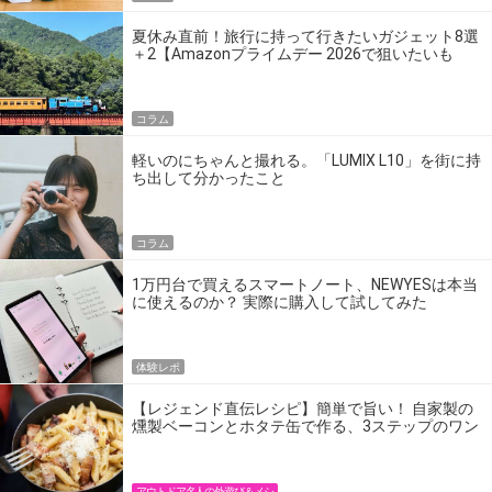
夏休み直前！旅行に持って行きたいガジェット8選
＋2【Amazonプライムデー 2026で狙いたいも
の】
コラム
軽いのにちゃんと撮れる。「LUMIX L10」を街に持
ち出して分かったこと
コラム
1万円台で買えるスマートノート、NEWYESは本当
に使えるのか？ 実際に購入して試してみた
体験レポ
【レジェンド直伝レシピ】簡単で旨い！ 自家製の
燻製ベーコンとホタテ缶で作る、3ステップのワン
パン飯
アウトドア名人の外遊び＆メシ