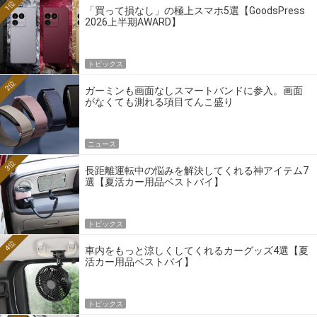
1位
「買って損なし」の極上スマホ5選【GoodsPress
2026上半期AWARD】
トピックス
2位
ガーミンも画面なしスマートバンドに参入。画面
がなくても測れる項目てんこ盛り
ニュース
3位
長距離運転中の悩みを解決してくれる神アイテム7
選【夏活カー用品ベストバイ】
トピックス
4位
車内をもっと涼しくしてくれるカーグッズ4選【夏
活カー用品ベストバイ】
トピックス