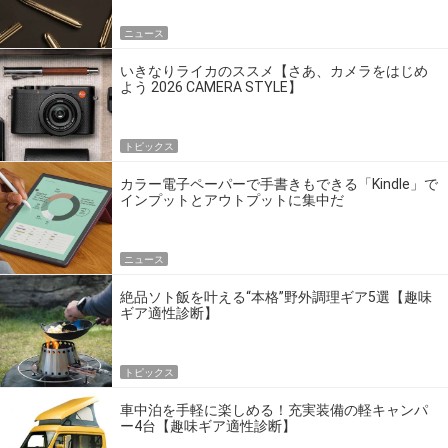
ニュース
いきなりライカのススメ【さあ、カメラをはじめ
よう 2026 CAMERA STYLE】
トピックス
カラー電子ペーパーで手書きもできる「Kindle」で
インプットとアウトプットに集中だ
ニュース
絶品ソト飯を叶える“本格”野外調理ギア5選【趣味
ギア適性診断】
トピックス
車中泊を手軽に楽しめる！充実装備の軽キャンパ
ー4台【趣味ギア適性診断】