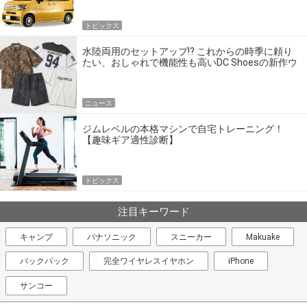
トピックス
水陸両用のセットアップ!? これからの時季に頼り
たい、おしゃれで機能性も高いDC Shoesの新作ウ
エア
ニュース
ジムレベルの本格マシンで自宅トレーニング！
【趣味ギア適性診断】
トピックス
注目キーワード
キャンプ
パナソニック
スニーカー
Makuake
バックパック
完全ワイヤレスイヤホン
iPhone
サンコー