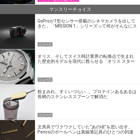
マンスリーチョイス
GoProが1型センサー搭載のシネマカメラを出して
きた。「MISSION 1」シリーズって何がそんなにス
ゴいの？
ニュース
オリス、そしてスイス時計業界の転換点で生まれ
た歴史的モデルを現代に甦らせる「オリス スター
エディション」
ニュース
粉まみれ、すくいづらい…。プロテインあるあるは
長柄のステンレススプーンで解消だ
ニュース
文房具でワクワクしていた“あの頃”を思い出す。
Pencoのボールペンは真鍮筆記具のひとつの到達
点だ