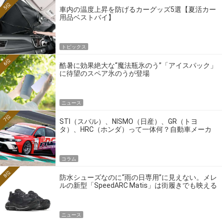
5位
車内の温度上昇を防げるカーグッズ5選【夏活カー
用品ベストバイ】
トピックス
6位
酷暑に効果絶大な“魔法瓶氷のう”「アイスパック」
に待望のスペア氷のうが登場
ニュース
7位
STI（スバル）、NISMO（日産）、GR（トヨ
タ）、HRC（ホンダ）って一体何？自動車メーカ
ーの4大ワークスブランドを探る
コラム
8位
防水シューズなのに“雨の日専用”に見えない。メレ
ルの新型「SpeedARC Matis」は街履きでも映える
ニュース