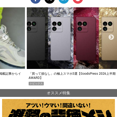
らイ
「買って損なし」の極上スマホ5選【GoodsPress 2026上半期
薄着に
AWARD】
SHO
トピックス
PR
オススメ特集