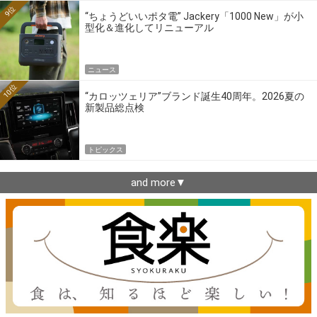
9位
“ちょうどいいポタ電” Jackery「1000 New」が小
型化＆進化してリニューアル
ニュース
10位
“カロッツェリア”ブランド誕生40周年。2026夏の
新製品総点検
トピックス
and more▼