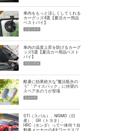
車内をもっと涼しくしてくれる
カーグッズ4選【夏活カー用品
ベストバイ】
トピックス
車内の温度上昇を防げるカーグ
ッズ5選【夏活カー用品ベスト
バイ】
トピックス
酷暑に効果絶大な“魔法瓶氷の
う”「アイスパック」に待望の
スペア氷のうが登場
ニュース
STI（スバル）、NISMO（日
産）、GR（トヨタ）、
HRC（ホンダ）って一体何？自
動車メーカーの4大ワークスブ