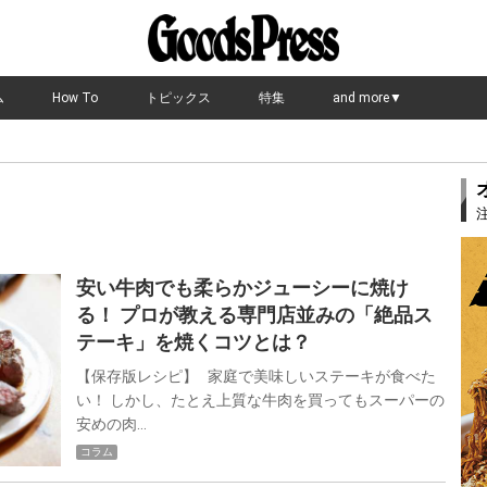
ム
How To
トピックス
特集
and more▼
安い牛肉でも柔らかジューシーに焼け
る！ プロが教える専門店並みの「絶品ス
テーキ」を焼くコツとは？
【保存版レシピ】 家庭で美味しいステーキが食べた
い！ しかし、たとえ上質な牛肉を買ってもスーパーの
安めの肉…
コラム