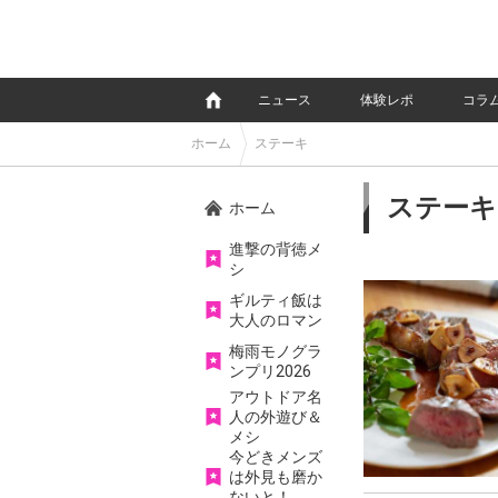
e
ニュース
体験レポ
コラ
ホーム
ステーキ
ステーキ
ホーム
進撃の背徳メ
シ
ギルティ飯は
大人のロマン
梅雨モノグラ
ンプリ2026
アウトドア名
人の外遊び＆
メシ
今どきメンズ
は外見も磨か
ないと！