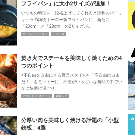
フライパン」に大小2サイズが追加！
いつもの料理を一段格上げしてくれると評判のバーミ
キュラの鋳物ホーロー製フライパンに、新たに
「20cm」と「28cm」の2サイズが…
ホーム/インテリア
ニュース
焚き火でステーキを美味しく焼くための4
つのポイント
<不自由を自由にする野営スタイル> 「不自由は自由
だ！」をモットーに、不便がいっぱいな自然の中でい
かに快適に過ごせ…
アウトドア/スポーツ
体験レポ
分厚い肉を美味しく焼ける話題の「小型
鉄板」4選