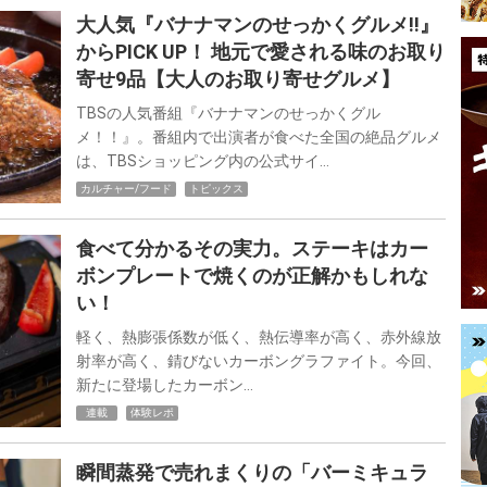
大人気『バナナマンのせっかくグルメ!!』
からPICK UP！ 地元で愛される味のお取り
寄せ9品【大人のお取り寄せグルメ】
TBSの人気番組『バナナマンのせっかくグル
メ！！』。番組内で出演者が食べた全国の絶品グルメ
は、TBSショッピング内の公式サイ…
カルチャー/フード
トピックス
食べて分かるその実力。ステーキはカー
ボンプレートで焼くのが正解かもしれな
い！
軽く、熱膨張係数が低く、熱伝導率が高く、赤外線放
射率が高く、錆びないカーボングラファイト。今回、
新たに登場したカーボン…
連載
体験レポ
瞬間蒸発で売れまくりの「バーミキュラ