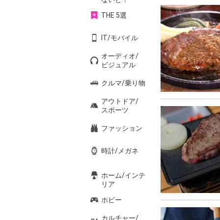
THE 5選
IT/モバイル
オーディオ/
ビジュアル
クルマ/乗り物
アウトドア/
スポーツ
ファッション
時計/メガネ
ホーム/インテ
リア
ホビー
カルチャー/