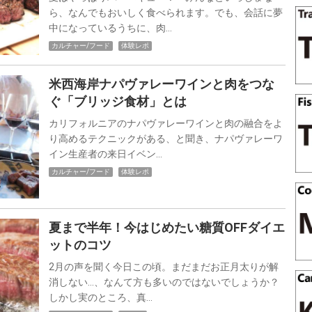
ら、なんでもおいしく食べられます。でも、会話に夢
中になっているうちに、肉…
カルチャー/フード
体験レポ
米西海岸ナパヴァレーワインと肉をつな
ぐ「ブリッジ食材」とは
カリフォルニアのナパヴァレーワインと肉の融合をよ
り高めるテクニックがある、と聞き、ナパヴァレーワ
イン生産者の来日イベン…
カルチャー/フード
体験レポ
夏まで半年！今はじめたい糖質OFFダイエ
ットのコツ
2月の声を聞く今日この頃。まだまだお正月太りが解
消しない…、なんて方も多いのではないでしょうか？
しかし実のところ、真…