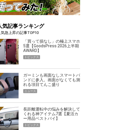
人気記事ランキング
人気急上昇の記事TOP10
「買って損なし」の極上スマホ
5選【GoodsPress 2026上半期
AWARD】
トピックス
ガーミンも画面なしスマートバ
ンドに参入。画面がなくても測
れる項目てんこ盛り
ニュース
長距離運転中の悩みを解決して
くれる神アイテム7選【夏活カ
ー用品ベストバイ】
トピックス