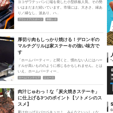
ヨコザワテッパンに端を発した小型鉄板人気、その勢
いはまだまだ続いています。市場には、大きさ、縁あ
り／縁なし、波あり、ハ…
アウトドア/スポーツ
体験レポ
厚切り肉もしっかり焼ける！デロンギの
マルチグリルは家ステーキの強い味方で
す
「ホームパーティー」と聞くと、慣れない人にはハー
ドルが高いもののように感じるかもしれません。とは
いえ、ホームパーティー…
ホーム/インテリア
ニュース
肉汁じゅわっ！な「炭火焼きステーキ」
に仕上げる3つのポイント【ソトメシのス
スメ】
G
夏はやっぱりバーベキュー！ みんなといっしょな