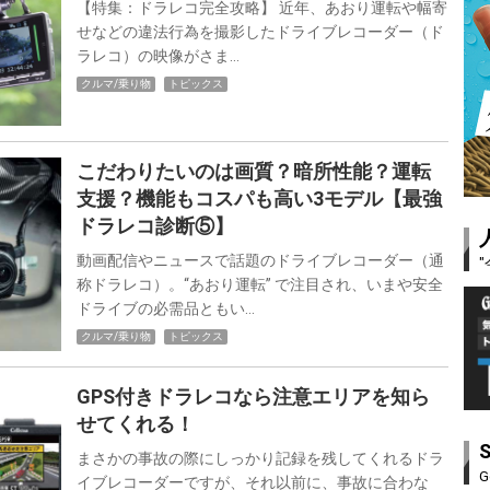
【特集：ドラレコ完全攻略】 近年、あおり運転や幅寄
せなどの違法行為を撮影したドライブレコーダー（ド
ラレコ）の映像がさま…
クルマ/乗り物
トピックス
こだわりたいのは画質？暗所性能？運転
支援？機能もコスパも高い3モデル【最強
ドラレコ診断⑤】
動画配信やニュースで話題のドライブレコーダー（通
称ドラレコ）。“あおり運転” で注目され、いまや安全
ドライブの必需品ともい…
クルマ/乗り物
トピックス
GPS付きドラレコなら注意エリアを知ら
せてくれる！
まさかの事故の際にしっかり記録を残してくれるドラ
G
イブレコーダーですが、それ以前に、事故に合わな