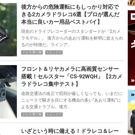
後方からの危険運転にもしっかり対応で
きる2カメラドラレコ6選【プロが選んだ
本当に良いカー用品ベストバイ】
現在のドライブレコーダーのスタンダードが「2カメ
ラモデル」。 後方からのあおり運転を鮮明に捉えられ
るのが特徴だ。ラインア…
クルマ/乗り物
トピックス
フロント＆リヤカメラに高画質センサー
搭載！セルスター「CS-92WQH」【2カメ
ラドラレコ集中テスト】
道路交通法の改正で罰則が厳しくなっても、いまだに
ニュースで騒ぎを目にする機会の多い“あおり運転”に
よる交通トラブル。後方…
クルマ/乗り物
トピックス
いざという時に備える！ドラレコ＆レー