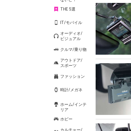
THE 5選
IT/モバイル
オーディオ/
ビジュアル
クルマ/乗り物
アウトドア/
スポーツ
ファッション
時計/メガネ
ホーム/インテ
リア
ホビー
カルチャー/