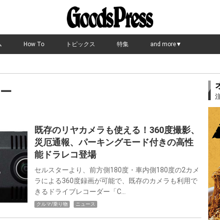
ム
How To
トピックス
特集
and more▼
ー
既存のリヤカメラも使える！360度撮影、
災厄通報、パーキングモード付きの高性
能ドラレコ登場
セルスターより、前方側180度・車内側180度の2カメ
ラによる360度録画が可能で、既存のカメラも利用で
きるドライブレコーダー「C…
クルマ/乗り物
ニュース