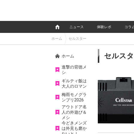
e
ニュース
体験レポ
コラ
ホーム
セルスター
セルスタ
ホーム
進撃の背徳メ
シ
ギルティ飯は
大人のロマン
梅雨モノグラ
ンプリ2026
アウトドア名
人の外遊び＆
メシ
今どきメンズ
は外見も磨か
ないと！