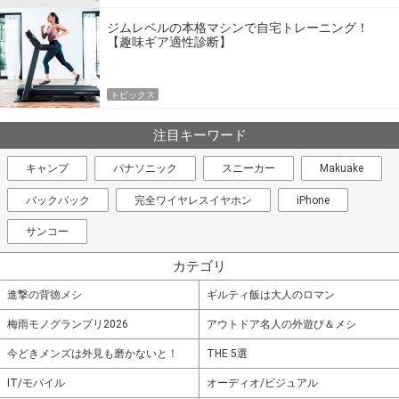
ジムレベルの本格マシンで自宅トレーニング！
【趣味ギア適性診断】
トピックス
注目キーワード
キャンプ
パナソニック
スニーカー
Makuake
バックパック
完全ワイヤレスイヤホン
iPhone
サンコー
カテゴリ
進撃の背徳メシ
ギルティ飯は大人のロマン
梅雨モノグランプリ2026
アウトドア名人の外遊び＆メシ
今どきメンズは外見も磨かないと！
THE 5選
IT/モバイル
オーディオ/ビジュアル