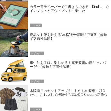
カラー電子ペーパーで手書きもできる「Kindle」で
インプットとアウトプットに集中だ
ニュース
絶品ソト飯を叶える“本格”野外調理ギア5選【趣味
ギア適性診断】
トピックス
車中泊を手軽に楽しめる！充実装備の軽キャンパ
ー4台【趣味ギア適性診断】
トピックス
水陸両用のセットアップ!? これからの時季に頼り
たい、おしゃれで機能性も高いDC Shoesの新作ウ
エア
ニュース