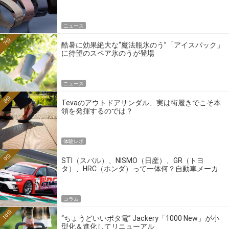
ニュース
7位
酷暑に効果絶大な“魔法瓶氷のう”「アイスパック」
に待望のスペア氷のうが登場
ニュース
8位
Tevaのアウトドアサンダル、実は街履きでこそ本
領を発揮するのでは？
体験レポ
9位
STI（スバル）、NISMO（日産）、GR（トヨ
タ）、HRC（ホンダ）って一体何？自動車メーカ
ーの4大ワークスブランドを探る
コラム
10位
“ちょうどいいポタ電” Jackery「1000 New」が小
型化＆進化してリニューアル