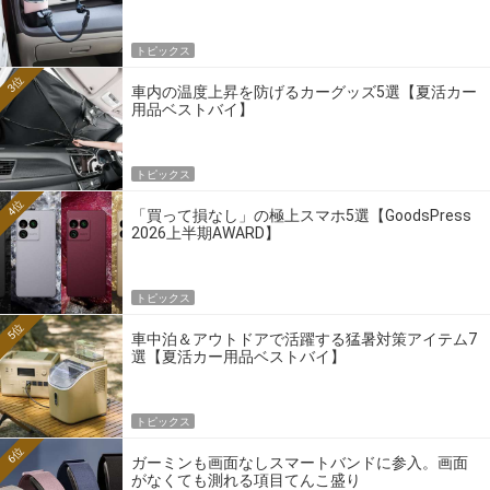
トピックス
3位
車内の温度上昇を防げるカーグッズ5選【夏活カー
用品ベストバイ】
トピックス
4位
「買って損なし」の極上スマホ5選【GoodsPress
2026上半期AWARD】
トピックス
5位
車中泊＆アウトドアで活躍する猛暑対策アイテム7
選【夏活カー用品ベストバイ】
トピックス
6位
ガーミンも画面なしスマートバンドに参入。画面
がなくても測れる項目てんこ盛り