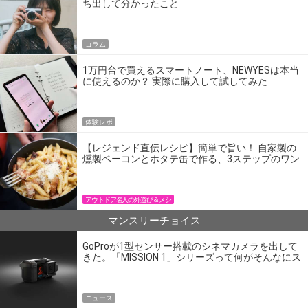
ち出して分かったこと
コラム
1万円台で買えるスマートノート、NEWYESは本当
に使えるのか？ 実際に購入して試してみた
体験レポ
【レジェンド直伝レシピ】簡単で旨い！ 自家製の
燻製ベーコンとホタテ缶で作る、3ステップのワン
パン飯
アウトドア名人の外遊び＆メシ
マンスリーチョイス
GoProが1型センサー搭載のシネマカメラを出して
きた。「MISSION 1」シリーズって何がそんなにス
ゴいの？
ニュース