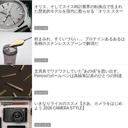
オリス、そしてスイス時計業界の転換点で生まれ
た歴史的モデルを現代に甦らせる「オリス スター
エディション」
ニュース
粉まみれ、すくいづらい…。プロテインあるあるは
長柄のステンレススプーンで解消だ
ニュース
文房具でワクワクしていた“あの頃”を思い出す。
Pencoのボールペンは真鍮筆記具のひとつの到達
点だ
ニュース
いきなりライカのススメ【さあ、カメラをはじめ
よう 2026 CAMERA STYLE】
トピックス