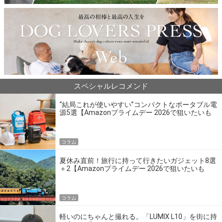
スペシャルレコメンド
“結局これが使いやすい”コンパクトなポータブル電
源5選【Amazonプライムデー 2026で狙いたいも
の】
コラム
夏休み直前！旅行に持って行きたいガジェット8選
＋2【Amazonプライムデー 2026で狙いたいも
の】
コラム
軽いのにちゃんと撮れる。「LUMIX L10」を街に持