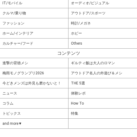
IT/モバイル
オーディオ/ビジュアル
クルマ/乗り物
アウトドア/スポーツ
ファッション
時計/メガネ
ホーム/インテリア
ホビー
カルチャー/フード
Others
コンテンツ
進撃の背徳メシ
ギルティ飯は大人のロマン
梅雨モノグランプリ2026
アウトドア名人の外遊び＆メシ
今どきメンズは外見も磨かないと！
THE 5選
ニュース
体験レポ
コラム
How To
トピックス
特集
and more▼