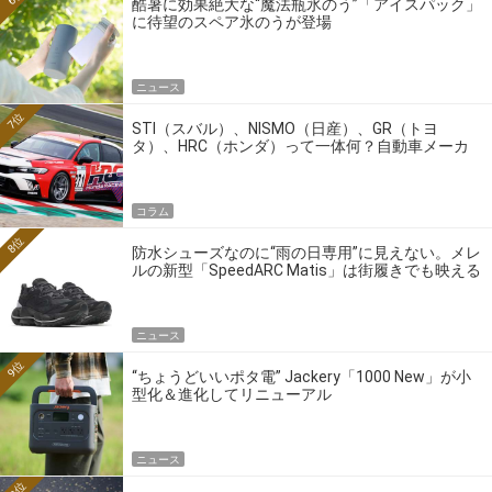
酷暑に効果絶大な“魔法瓶氷のう”「アイスパック」
に待望のスペア氷のうが登場
ニュース
7位
STI（スバル）、NISMO（日産）、GR（トヨ
タ）、HRC（ホンダ）って一体何？自動車メーカ
ーの4大ワークスブランドを探る
コラム
8位
防水シューズなのに“雨の日専用”に見えない。メレ
ルの新型「SpeedARC Matis」は街履きでも映える
ニュース
9位
“ちょうどいいポタ電” Jackery「1000 New」が小
型化＆進化してリニューアル
ニュース