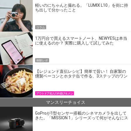
軽いのにちゃんと撮れる。「LUMIX L10」を街に持
ち出して分かったこと
コラム
1万円台で買えるスマートノート、NEWYESは本当
に使えるのか？ 実際に購入して試してみた
体験レポ
【レジェンド直伝レシピ】簡単で旨い！ 自家製の
燻製ベーコンとホタテ缶で作る、3ステップのワン
パン飯
アウトドア名人の外遊び＆メシ
マンスリーチョイス
GoProが1型センサー搭載のシネマカメラを出して
きた。「MISSION 1」シリーズって何がそんなにス
ゴいの？