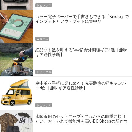
トピックス
カラー電子ペーパーで手書きもできる「Kindle」で
インプットとアウトプットに集中だ
ニュース
絶品ソト飯を叶える“本格”野外調理ギア5選【趣味
ギア適性診断】
トピックス
車中泊を手軽に楽しめる！充実装備の軽キャンパ
ー4台【趣味ギア適性診断】
トピックス
水陸両用のセットアップ!? これからの時季に頼り
たい、おしゃれで機能性も高いDC Shoesの新作ウ
エア