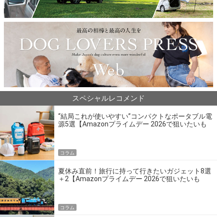
スペシャルレコメンド
“結局これが使いやすい”コンパクトなポータブル電
源5選【Amazonプライムデー 2026で狙いたいも
の】
コラム
夏休み直前！旅行に持って行きたいガジェット8選
＋2【Amazonプライムデー 2026で狙いたいも
の】
コラム