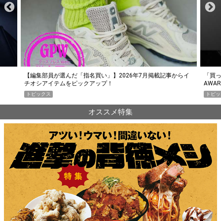
らイ
「買って損なし」の極上スマホ5選【GoodsPress 2026上半期
薄着に
AWARD】
SHO
トピックス
PR
オススメ特集