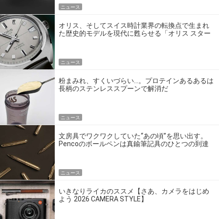
ニュース
オリス、そしてスイス時計業界の転換点で生まれ
た歴史的モデルを現代に甦らせる「オリス スター
エディション」
ニュース
粉まみれ、すくいづらい…。プロテインあるあるは
長柄のステンレススプーンで解消だ
ニュース
文房具でワクワクしていた“あの頃”を思い出す。
Pencoのボールペンは真鍮筆記具のひとつの到達
点だ
ニュース
いきなりライカのススメ【さあ、カメラをはじめ
よう 2026 CAMERA STYLE】