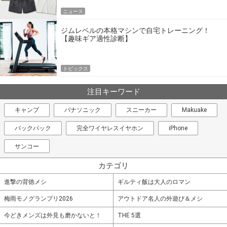
ニュース
ジムレベルの本格マシンで自宅トレーニング！
【趣味ギア適性診断】
トピックス
注目キーワード
キャンプ
パナソニック
スニーカー
Makuake
バックパック
完全ワイヤレスイヤホン
iPhone
サンコー
カテゴリ
進撃の背徳メシ
ギルティ飯は大人のロマン
梅雨モノグランプリ2026
アウトドア名人の外遊び＆メシ
今どきメンズは外見も磨かないと！
THE 5選