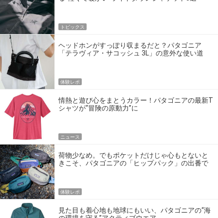
トピックス
ヘッドホンがすっぽり収まるだと？パタゴニア
「テラヴィア・サコッシュ 3L」の意外な使い道
体験レポ
情熱と遊び心をまとうカラー！パタゴニアの最新T
シャツが“冒険の原動力”に
ニュース
荷物少なめ。でもポケットだけじゃ心もとないと
きこそ、パタゴニアの「ヒップパック」の出番で
す
体験レポ
見た目も着心地も地球にもいい、パタゴニアの“海