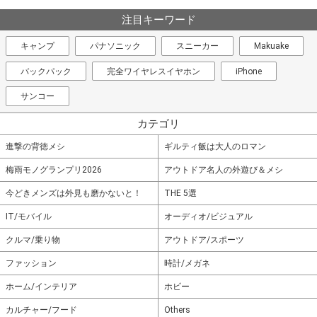
注目キーワード
キャンプ
パナソニック
スニーカー
Makuake
バックパック
完全ワイヤレスイヤホン
iPhone
サンコー
カテゴリ
進撃の背徳メシ
ギルティ飯は大人のロマン
梅雨モノグランプリ2026
アウトドア名人の外遊び＆メシ
今どきメンズは外見も磨かないと！
THE 5選
IT/モバイル
オーディオ/ビジュアル
クルマ/乗り物
アウトドア/スポーツ
ファッション
時計/メガネ
ホーム/インテリア
ホビー
カルチャー/フード
Others