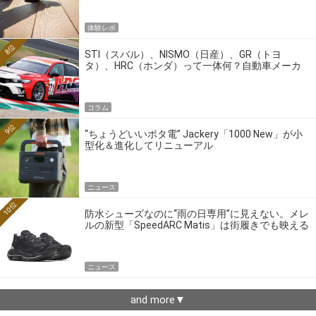
体験レポ
8位
STI（スバル）、NISMO（日産）、GR（トヨ
タ）、HRC（ホンダ）って一体何？自動車メーカ
ーの4大ワークスブランドを探る
コラム
9位
“ちょうどいいポタ電” Jackery「1000 New」が小
型化＆進化してリニューアル
ニュース
10位
防水シューズなのに“雨の日専用”に見えない。メレ
ルの新型「SpeedARC Matis」は街履きでも映える
ニュース
and more▼