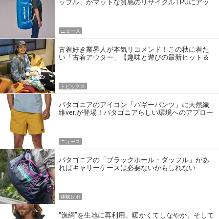
ッフル」がマットな質感のリサイクルTPUにアッ
プデート！
ニュース
古着好き業界人が本気リコメンド！この秋に着た
い「古着アウター」【趣味と遊びの最新ヒット＆
流行モノ】
トピックス
パタゴニアのアイコン「バギーパンツ」に天然繊
維ver.が登場！パタゴニアらしい環境へのアプロー
チにも注目です
ニュース
パタゴニアの「ブラックホール・ダッフル」があ
ればキャリーケースは必要ないかもしれない
体験レポ
“漁網”を生地に再利用。暖かくてしなやか、そして