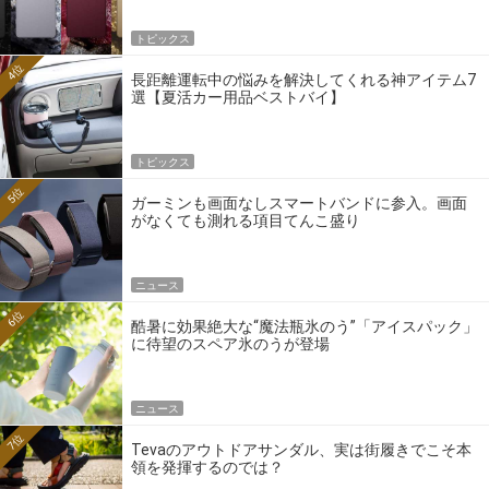
トピックス
4位
長距離運転中の悩みを解決してくれる神アイテム7
選【夏活カー用品ベストバイ】
トピックス
5位
ガーミンも画面なしスマートバンドに参入。画面
がなくても測れる項目てんこ盛り
ニュース
6位
酷暑に効果絶大な“魔法瓶氷のう”「アイスパック」
に待望のスペア氷のうが登場
ニュース
7位
Tevaのアウトドアサンダル、実は街履きでこそ本
領を発揮するのでは？