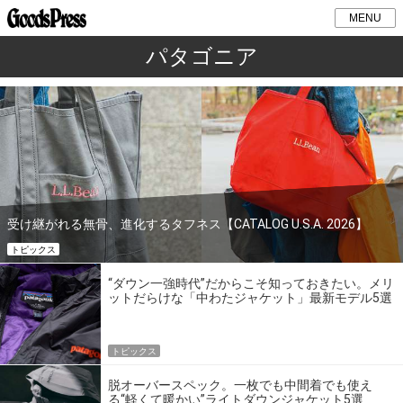
MENU
パタゴニア
受け継がれる無骨、進化するタフネス【CATALOG U.S.A. 2026】
トピックス
“ダウン一強時代”だからこそ知っておきたい。メリ
ットだらけな「中わたジャケット」最新モデル5選
トピックス
脱オーバースペック。一枚でも中間着でも使え
る“軽くて暖かい”ライトダウンジャケット5選