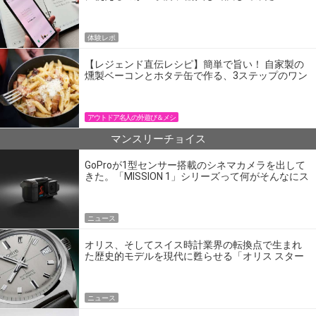
体験レポ
【レジェンド直伝レシピ】簡単で旨い！ 自家製の
燻製ベーコンとホタテ缶で作る、3ステップのワン
パン飯
アウトドア名人の外遊び＆メシ
マンスリーチョイス
GoProが1型センサー搭載のシネマカメラを出して
きた。「MISSION 1」シリーズって何がそんなにス
ゴいの？
ニュース
オリス、そしてスイス時計業界の転換点で生まれ
た歴史的モデルを現代に甦らせる「オリス スター
エディション」
ニュース