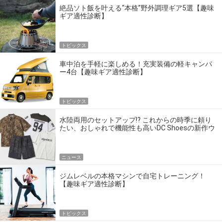
絶品ソト飯を叶える“本格”野外調理ギア5選【趣味
ギア適性診断】
トピックス
車中泊を手軽に楽しめる！充実装備の軽キャンパ
ー4台【趣味ギア適性診断】
トピックス
水陸両用のセットアップ!? これからの時季に頼り
たい、おしゃれで機能性も高いDC Shoesの新作ウ
エア
ニュース
ジムレベルの本格マシンで自宅トレーニング！
【趣味ギア適性診断】
トピックス