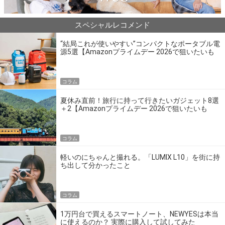
スペシャルレコメンド
“結局これが使いやすい”コンパクトなポータブル電
源5選【Amazonプライムデー 2026で狙いたいも
の】
コラム
夏休み直前！旅行に持って行きたいガジェット8選
＋2【Amazonプライムデー 2026で狙いたいも
の】
コラム
軽いのにちゃんと撮れる。「LUMIX L10」を街に持
ち出して分かったこと
コラム
1万円台で買えるスマートノート、NEWYESは本当
に使えるのか？ 実際に購入して試してみた