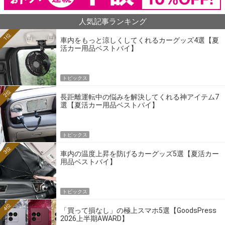
人気記事ランキング
1位
車内をもっと涼しくしてくれるカーグッズ4選【夏
活カー用品ベストバイ】
トピックス
2位
長距離運転中の悩みを解決してくれる神アイテム7
選【夏活カー用品ベストバイ】
トピックス
3位
車内の温度上昇を防げるカーグッズ5選【夏活カー
用品ベストバイ】
トピックス
4位
「買って損なし」の極上スマホ5選【GoodsPress
2026上半期AWARD】