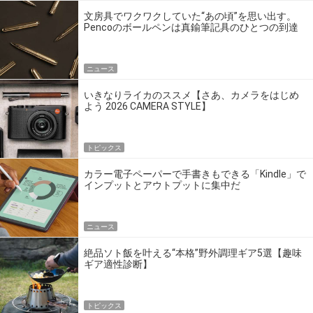
文房具でワクワクしていた“あの頃”を思い出す。
Pencoのボールペンは真鍮筆記具のひとつの到達
点だ
ニュース
いきなりライカのススメ【さあ、カメラをはじめ
よう 2026 CAMERA STYLE】
トピックス
カラー電子ペーパーで手書きもできる「Kindle」で
インプットとアウトプットに集中だ
ニュース
絶品ソト飯を叶える“本格”野外調理ギア5選【趣味
ギア適性診断】
トピックス