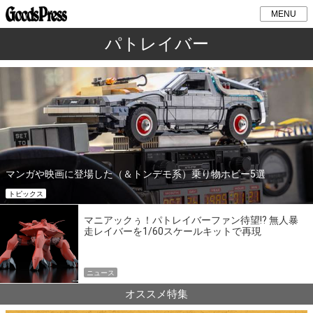
MENU
パトレイバー
マンガや映画に登場した（＆トンデモ系）乗り物ホビー5選
トピックス
マニアックぅ！パトレイバーファン待望!? 無人暴
走レイバーを1/60スケールキットで再現
ニュース
オススメ特集