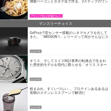
燻製ベーコンとホタテ缶で作る、3ステップのワン
パン飯
アウトドア名人の外遊び＆メシ
マンスリーチョイス
GoProが1型センサー搭載のシネマカメラを出して
きた。「MISSION 1」シリーズって何がそんなにス
ゴいの？
ニュース
オリス、そしてスイス時計業界の転換点で生まれ
た歴史的モデルを現代に甦らせる「オリス スター
エディション」
ニュース
粉まみれ、すくいづらい…。プロテインあるあるは
長柄のステンレススプーンで解消だ
ニュース