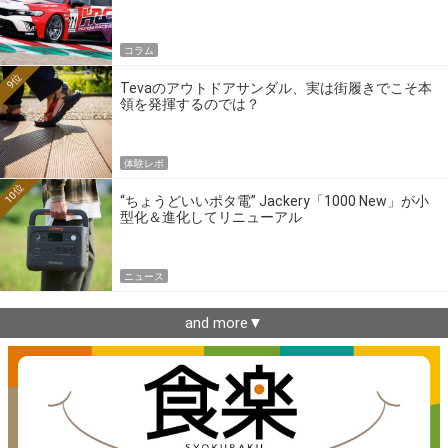
ーの4大ワークスブランドを探る
コラム
9位
Tevaのアウトドアサンダル、実は街履きでこそ本
領を発揮するのでは？
体験レポ
10位
“ちょうどいいポタ電” Jackery「1000 New」が小
型化＆進化してリニューアル
ニュース
and more▼