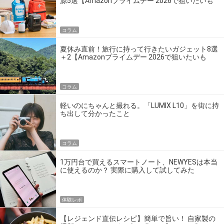
源5選【Amazonプライムデー 2026で狙いたいも
の】
コラム
夏休み直前！旅行に持って行きたいガジェット8選
＋2【Amazonプライムデー 2026で狙いたいも
の】
コラム
軽いのにちゃんと撮れる。「LUMIX L10」を街に持
ち出して分かったこと
コラム
1万円台で買えるスマートノート、NEWYESは本当
に使えるのか？ 実際に購入して試してみた
体験レポ
【レジェンド直伝レシピ】簡単で旨い！ 自家製の