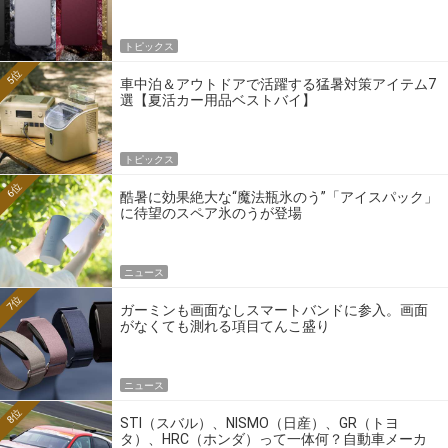
トピックス
5位
車中泊＆アウトドアで活躍する猛暑対策アイテム7
選【夏活カー用品ベストバイ】
トピックス
6位
酷暑に効果絶大な“魔法瓶氷のう”「アイスパック」
に待望のスペア氷のうが登場
ニュース
7位
ガーミンも画面なしスマートバンドに参入。画面
がなくても測れる項目てんこ盛り
ニュース
8位
STI（スバル）、NISMO（日産）、GR（トヨ
タ）、HRC（ホンダ）って一体何？自動車メーカ