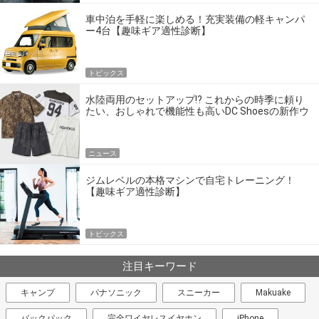
車中泊を手軽に楽しめる！充実装備の軽キャンパ
ー4台【趣味ギア適性診断】
トピックス
水陸両用のセットアップ!? これからの時季に頼り
たい、おしゃれで機能性も高いDC Shoesの新作ウ
エア
ニュース
ジムレベルの本格マシンで自宅トレーニング！
【趣味ギア適性診断】
トピックス
注目キーワード
キャンプ
パナソニック
スニーカー
Makuake
バックパック
完全ワイヤレスイヤホン
iPhone