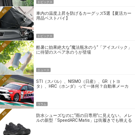
トピックス
5位
車内の温度上昇を防げるカーグッズ5選【夏活カー
用品ベストバイ】
トピックス
6位
酷暑に効果絶大な“魔法瓶氷のう”「アイスパック」
に待望のスペア氷のうが登場
ニュース
7位
STI（スバル）、NISMO（日産）、GR（トヨ
タ）、HRC（ホンダ）って一体何？自動車メーカ
ーの4大ワークスブランドを探る
コラム
8位
防水シューズなのに“雨の日専用”に見えない。メレ
ルの新型「SpeedARC Matis」は街履きでも映える