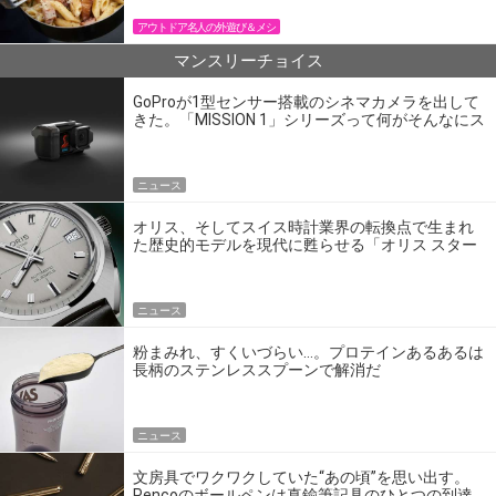
アウトドア名人の外遊び＆メシ
マンスリーチョイス
GoProが1型センサー搭載のシネマカメラを出して
きた。「MISSION 1」シリーズって何がそんなにス
ゴいの？
ニュース
オリス、そしてスイス時計業界の転換点で生まれ
た歴史的モデルを現代に甦らせる「オリス スター
エディション」
ニュース
粉まみれ、すくいづらい…。プロテインあるあるは
長柄のステンレススプーンで解消だ
ニュース
文房具でワクワクしていた“あの頃”を思い出す。
Pencoのボールペンは真鍮筆記具のひとつの到達