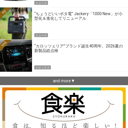
ニュース
9位
“ちょうどいいポタ電” Jackery「1000 New」が小
型化＆進化してリニューアル
ニュース
10位
“カロッツェリア”ブランド誕生40周年。2026夏の
新製品総点検
トピックス
and more▼