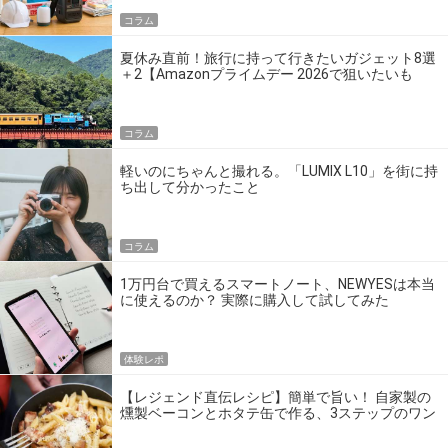
コラム
夏休み直前！旅行に持って行きたいガジェット8選
＋2【Amazonプライムデー 2026で狙いたいも
の】
コラム
軽いのにちゃんと撮れる。「LUMIX L10」を街に持
ち出して分かったこと
コラム
1万円台で買えるスマートノート、NEWYESは本当
に使えるのか？ 実際に購入して試してみた
体験レポ
【レジェンド直伝レシピ】簡単で旨い！ 自家製の
燻製ベーコンとホタテ缶で作る、3ステップのワン
パン飯