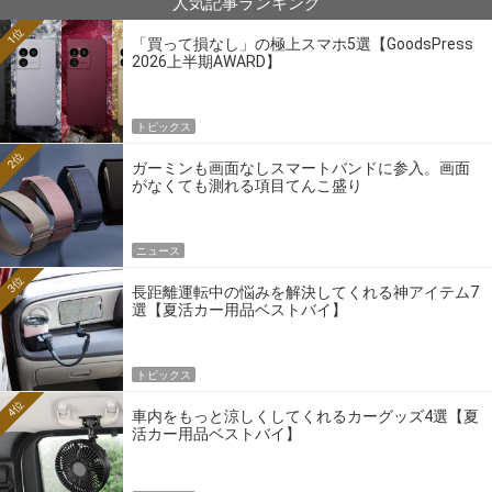
人気記事ランキング
1位
「買って損なし」の極上スマホ5選【GoodsPress
2026上半期AWARD】
トピックス
2位
ガーミンも画面なしスマートバンドに参入。画面
がなくても測れる項目てんこ盛り
ニュース
3位
長距離運転中の悩みを解決してくれる神アイテム7
選【夏活カー用品ベストバイ】
トピックス
4位
車内をもっと涼しくしてくれるカーグッズ4選【夏
活カー用品ベストバイ】