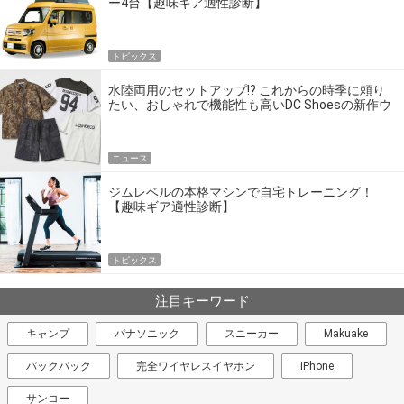
ー4台【趣味ギア適性診断】
トピックス
水陸両用のセットアップ!? これからの時季に頼り
たい、おしゃれで機能性も高いDC Shoesの新作ウ
エア
ニュース
ジムレベルの本格マシンで自宅トレーニング！
【趣味ギア適性診断】
トピックス
注目キーワード
キャンプ
パナソニック
スニーカー
Makuake
バックパック
完全ワイヤレスイヤホン
iPhone
サンコー