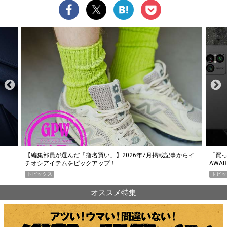
らイ
「買って損なし」の極上スマホ5選【GoodsPress 2026上半期
薄着に
AWARD】
SHO
トピックス
PR
オススメ特集