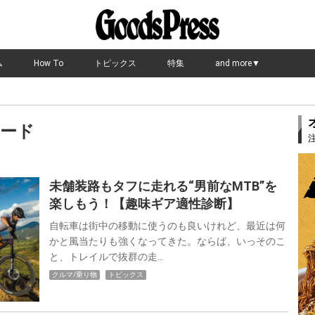
ム
How To
トピックス
特集
and more▼
ード
未舗装路もタフに走れる“男前なMTB”を
楽しもう！【趣味ギア適性診断】
自転車は街中の移動に使うのも良いけれど、最近は何
かと風当たりも強くなってきた。ならば、いっそのこ
と、トレイルで抜群の走…
クルマ/乗り物
トピックス