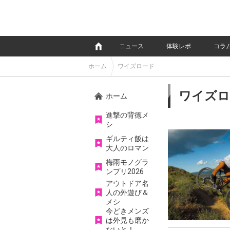
e
ニュース
体験レポ
コラ
ホーム
ワイズロード
ワイズロ
ホーム
進撃の背徳メ
シ
ギルティ飯は
大人のロマン
梅雨モノグラ
ンプリ2026
アウトドア名
人の外遊び＆
メシ
今どきメンズ
は外見も磨か
ないと！