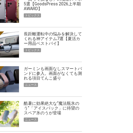
5選【GoodsPress 2026上半期
AWARD】
トピックス
長距離運転中の悩みを解決して
くれる神アイテム7選【夏活カ
ー用品ベストバイ】
トピックス
ガーミンも画面なしスマートバ
ンドに参入。画面がなくても測
れる項目てんこ盛り
ニュース
酷暑に効果絶大な“魔法瓶氷の
う”「アイスパック」に待望の
スペア氷のうが登場
ニュース