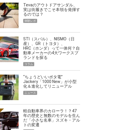
Tevaのアウトドアサンダル、
実は街履きでこそ本領を発揮す
るのでは？
体験レポ
STI（スバル）、NISMO（日
産）、GR（トヨタ）、
HRC（ホンダ）って一体何？自
動車メーカーの4大ワークスブ
ランドを探る
コラム
“ちょうどいいポタ電”
Jackery「1000 New」が小型
化＆進化してリニューアル
ニュース
軽自動車界のカローラ！？47
年の歴史と無数のモデルを生ん
だ「小さな名車」スズキ・アル
トの変遷