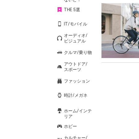
THE 5選
IT/モバイル
オーディオ/
ビジュアル
クルマ/乗り物
アウトドア/
スポーツ
ファッション
時計/メガネ
ホーム/インテ
リア
ホビー
カルチャー/