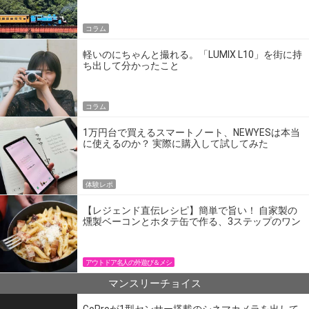
コラム
軽いのにちゃんと撮れる。「LUMIX L10」を街に持
ち出して分かったこと
コラム
1万円台で買えるスマートノート、NEWYESは本当
に使えるのか？ 実際に購入して試してみた
体験レポ
【レジェンド直伝レシピ】簡単で旨い！ 自家製の
燻製ベーコンとホタテ缶で作る、3ステップのワン
パン飯
アウトドア名人の外遊び＆メシ
マンスリーチョイス