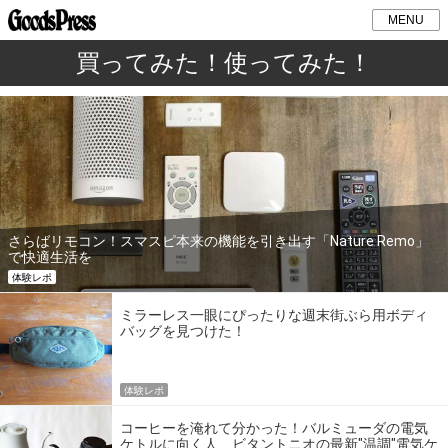
MENU
買ってみた！使ってみた！
さらばリモコン！スマスピ本来の機能を引き出す「Nature Remo」
で快適生活を
体験レポ
ミラーレス一眼にぴったりな週末街ぶら用ボディ
バッグを見つけた！
体験レポ
コーヒーを淹れて分かった！バルミューダの電気
ケトルに向く人、ビタントニオの最新"温調"電気ケ