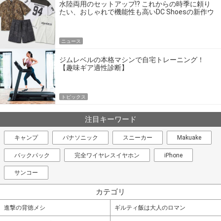
水陸両用のセットアップ!? これからの時季に頼り
たい、おしゃれで機能性も高いDC Shoesの新作ウ
エア
ニュース
ジムレベルの本格マシンで自宅トレーニング！
【趣味ギア適性診断】
トピックス
注目キーワード
キャンプ
パナソニック
スニーカー
Makuake
バックパック
完全ワイヤレスイヤホン
iPhone
サンコー
カテゴリ
進撃の背徳メシ
ギルティ飯は大人のロマン