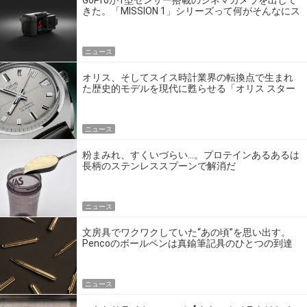
GoProが1型センサー搭載のシネマカメラを出して
きた。「MISSION 1」シリーズって何がそんなにス
ゴいの？
ニュース
オリス、そしてスイス時計業界の転換点で生まれ
た歴史的モデルを現代に甦らせる「オリス スター
エディション」
ニュース
粉まみれ、すくいづらい…。プロテインあるあるは
長柄のステンレススプーンで解消だ
ニュース
文房具でワクワクしていた“あの頃”を思い出す。
Pencoのボールペンは真鍮筆記具のひとつの到達
点だ
ニュース