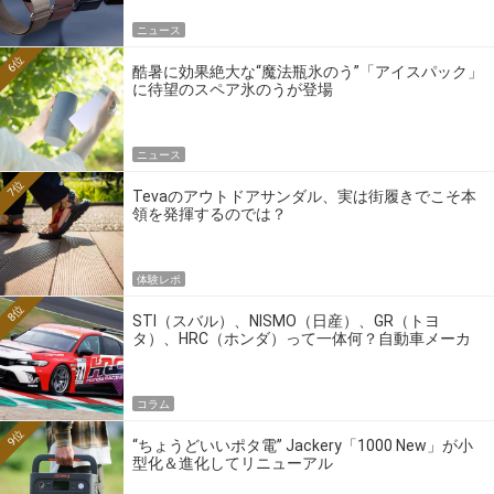
ニュース
6位
酷暑に効果絶大な“魔法瓶氷のう”「アイスパック」
に待望のスペア氷のうが登場
ニュース
7位
Tevaのアウトドアサンダル、実は街履きでこそ本
領を発揮するのでは？
体験レポ
8位
STI（スバル）、NISMO（日産）、GR（トヨ
タ）、HRC（ホンダ）って一体何？自動車メーカ
ーの4大ワークスブランドを探る
コラム
9位
“ちょうどいいポタ電” Jackery「1000 New」が小
型化＆進化してリニューアル