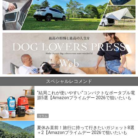
スペシャルレコメンド
“結局これが使いやすい”コンパクトなポータブル電
源5選【Amazonプライムデー 2026で狙いたいも
の】
コラム
夏休み直前！旅行に持って行きたいガジェット8選
＋2【Amazonプライムデー 2026で狙いたいも
の】