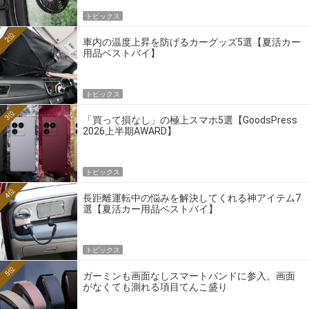
トピックス
2位
車内の温度上昇を防げるカーグッズ5選【夏活カー
用品ベストバイ】
トピックス
3位
「買って損なし」の極上スマホ5選【GoodsPress
2026上半期AWARD】
トピックス
4位
長距離運転中の悩みを解決してくれる神アイテム7
選【夏活カー用品ベストバイ】
トピックス
5位
ガーミンも画面なしスマートバンドに参入。画面
がなくても測れる項目てんこ盛り