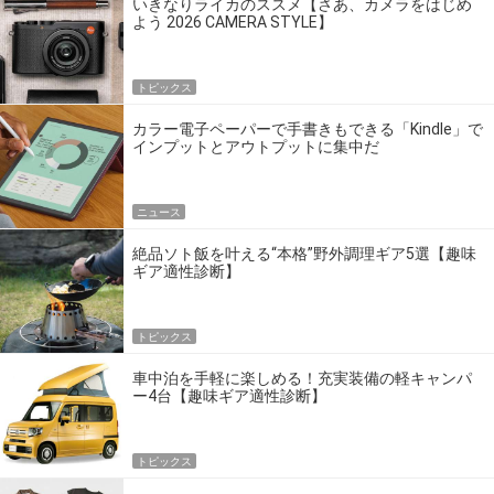
いきなりライカのススメ【さあ、カメラをはじめ
よう 2026 CAMERA STYLE】
トピックス
カラー電子ペーパーで手書きもできる「Kindle」で
インプットとアウトプットに集中だ
ニュース
絶品ソト飯を叶える“本格”野外調理ギア5選【趣味
ギア適性診断】
トピックス
車中泊を手軽に楽しめる！充実装備の軽キャンパ
ー4台【趣味ギア適性診断】
トピックス