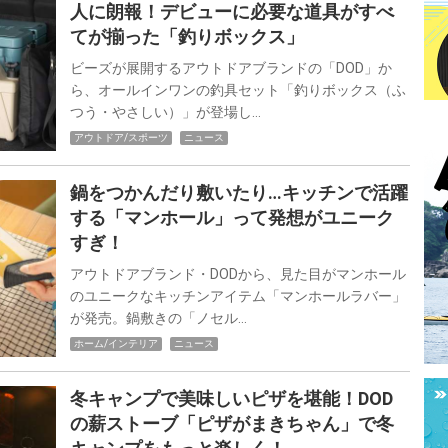
人に朗報！デビューに必要な道具がすべ
てが揃った「釣りボックス」
ビーズが展開するアウトドアブランドの「DOD」か
ら、オールインワンの釣具セット「釣りボックス（ふ
つう・やさしい）」が登場し…
アウトドア/スポーツ
ニュース
鍋をつかんだり敷いたり…キッチンで活躍
する「マンホール」って発想がユニーク
すぎ！
アウトドアブランド・DODから、見た目がマンホール
のユニークなキッチンアイテム「マンホールラバー」
が発売。鍋敷きの「ノセル…
ホーム/インテリア
ニュース
冬キャンプで美味しいピザを堪能！DOD
の薪ストーブ「ピザがまきちゃん」で冬