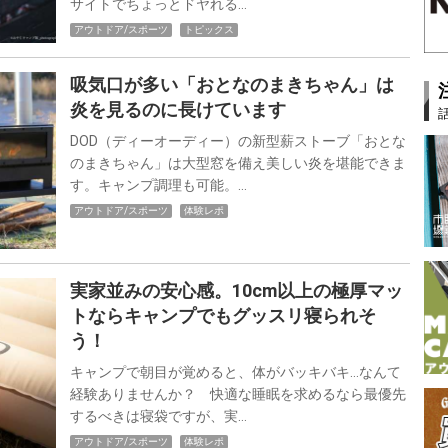
サイトでちょっとドヤれる…
アウトドア/スポーツ
トピックス
吸気口が多い「おとなのまきちゃん」は
炎を見るのに長けています
DOD（ディーオーディー）の新型薪ストーブ「おとな
のまきちゃん」は大型窓を備え美しい炎を堪能できま
す。キャンプ調理も可能。…
アウトドア/スポーツ
体験レポ
実家並みの安心感。10cm以上の極厚マッ
トならキャンプでもグッスリ寝られそ
う！
キャンプで朝目が覚めると、体がバッキバキ…なんて
経験ありませんか？ 快適な睡眠を求めるなら最優先
するべきは寝袋ですが、実…
アウトドア/スポーツ
体験レポ