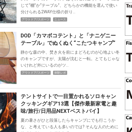
じて“棚”か“テーブル”、どちらかの機能を選んで使い
分けられる2WAY仕様の折り…
アウトドア/スポーツ
ニュース
DOD「カマボコテント」と「ナニゲニー
テーブル」でぬくぬく“こたつキャンプ”
静かな森の中、焚き火を前にまどろむのが心地よい冬
のキャンプですが、太陽が沈むと一転。とてもじゃな
いけれど外にいるのがツ…
アウトドア/スポーツ
体験レポ
テントサイトで一目置かれるソロキャン
クッキングギア13選【傑作最新家電と趣
味/旅行/日用品NEXTベストバイ】
夏の暑さがひと段落したらキャンプにでも行こうか
な、と考えている人も多いのでは? そんな人のために