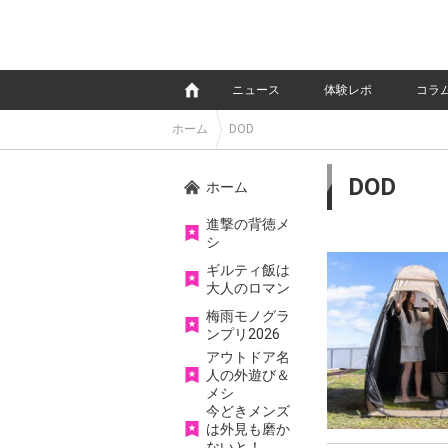
e
ニュース
体験レポ
コラ
ホーム
DOD
DOD
ホーム
進撃の背徳メ
シ
ギルティ飯は
大人のロマン
梅雨モノグラ
ンプリ2026
アウトドア名
人の外遊び＆
メシ
今どきメンズ
は外見も磨か
ないと！