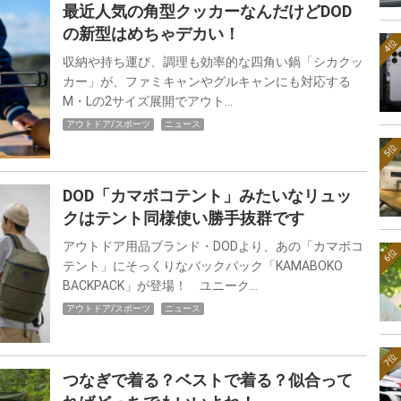
最近人気の角型クッカーなんだけどDOD
の新型はめちゃデカい！
4位
収納や持ち運び、調理も効率的な四角い鍋「シカクッ
カー」が、ファミキャンやグルキャンにも対応する
M・Lの2サイズ展開でアウト…
アウトドア/スポーツ
ニュース
5位
DOD「カマボコテント」みたいなリュッ
クはテント同様使い勝手抜群です
アウトドア用品ブランド・DODより、あの「カマボコ
6位
テント」にそっくりなバックパック「KAMABOKO
BACKPACK」が登場！ ユニーク…
アウトドア/スポーツ
ニュース
7位
つなぎで着る？ベストで着る？似合って