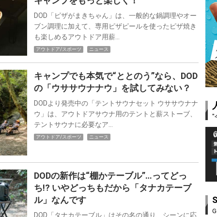
キャンプをもっと楽しく！
DOD「ピザがまきちゃん」は、一般的な鍋調理やオー
ブン調理に加えて、専用ピザピールを使ったピザ焼き
も楽しめるアウトドア用薪…
アウトドア/スポーツ
ニュース
キャンプでも本気で“ととのう”なら、DOD
の「ウササウナナウ」を試してみない？
DODより発売中の「テントサウナセット ウササウナナ
ウ」は、アウトドアサウナ用のテントと薪ストーブ、
テントサウナに必要なア…
アウトドア/スポーツ
ニュース
DODの新作は“棚かテーブル”…ってどっ
ち!? いやどっちもだから「タナカテーブ
ル」なんです
G
DOD「タナカテーブル」はその名の通り、シーンに応