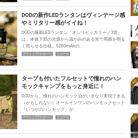
DODの新作LEDランタンはヴィンテージ感
やミリタリー感がイイね！
DODの最新LEDランタン「オシリピッカリーノ3世」
は、本体下部の光源から温かみのある光で周囲を明る
1位
く照らせる仕様。5200mAhの…
アウトドア/スポーツ
ニュース
タープも付いたフルセットで憧れのハン
2位
モックキャンプをもっと身近に！
DODから、憧れのハンモック泊がいきなり実現できる
（かもしれない）オールインワンのハンモックセット
「いつかのハンモック」が…
3位
アウトドア/スポーツ
ニュース