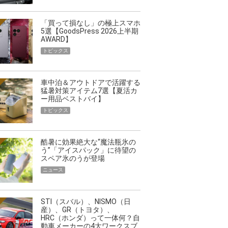
「買って損なし」の極上スマホ
5選【GoodsPress 2026上半期
AWARD】
トピックス
車中泊＆アウトドアで活躍する
猛暑対策アイテム7選【夏活カ
ー用品ベストバイ】
トピックス
酷暑に効果絶大な“魔法瓶氷の
う”「アイスパック」に待望の
スペア氷のうが登場
ニュース
STI（スバル）、NISMO（日
産）、GR（トヨタ）、
HRC（ホンダ）って一体何？自
動車メーカーの4大ワークスブ