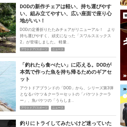
DODの新作チェアは軽い、持ち運びやす
い、組み立てやすい、広い座面で座り心
地がいい！
DODの定番折りたたみチェアがリニューアル！ より
持ち運びやすく、頑丈になった「スワルスエックス
2」が登場しました。 軽量…
アウトドア/スポーツ
ニュース
「釣れたら食べたい」に応える。DODが
本気で作った魚を持ち帰るためのギアセ
ット
アウトドアブランドの「DOD」から、シリーズ第3弾
となるバケツ＆クーラーセットの「バケツトクーラ
ー」、魚バケツの「うらしま…
アウトドア/スポーツ
ニュース
釣りにトライしてみたいけど迷っていた