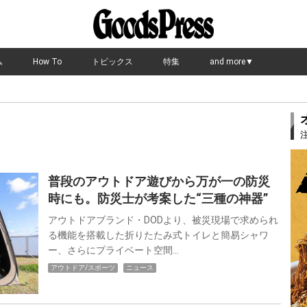
ム
How To
トピックス
特集
and more▼
普段のアウトドア遊びから万が一の防災
時にも。防災士が考案した“三種の神器”
アウトドアブランド・DODより、被災現場で求められ
る機能を搭載した折りたたみ式トイレと簡易シャワ
ー、さらにプライベート空間…
アウトドア/スポーツ
ニュース