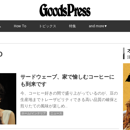
ム
How To
トピックス
特集
and more▼
D
サードウェーブ、家で愉しむコーヒーに
も到来です
今、コーヒー好きの間で盛り上がっているのが、豆の
生産地までトレーザビリティできる高い品質の確保と
煎りたての風味が楽しめ…
ホーム/インテリア
ニュース