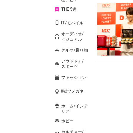
THE 5選
IT/モバイル
オーディオ/
ビジュアル
クルマ/乗り物
アウトドア/
スポーツ
ファッション
時計/メガネ
ホーム/インテ
リア
ホビー
カルチャー/