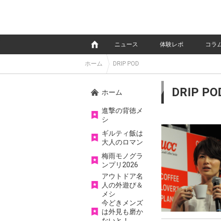
e
ニュース
体験レポ
コラ
ホーム
DRIP POD
DRIP PO
ホーム
進撃の背徳メ
シ
ギルティ飯は
大人のロマン
梅雨モノグラ
ンプリ2026
アウトドア名
人の外遊び＆
メシ
今どきメンズ
は外見も磨か
ないと！