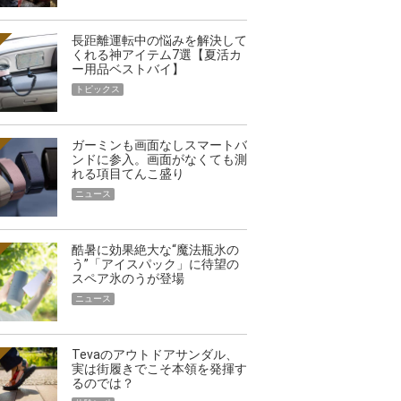
長距離運転中の悩みを解決して
くれる神アイテム7選【夏活カ
ー用品ベストバイ】
トピックス
ガーミンも画面なしスマートバ
ンドに参入。画面がなくても測
れる項目てんこ盛り
ニュース
酷暑に効果絶大な“魔法瓶氷の
う”「アイスパック」に待望の
スペア氷のうが登場
ニュース
Tevaのアウトドアサンダル、
実は街履きでこそ本領を発揮す
るのでは？