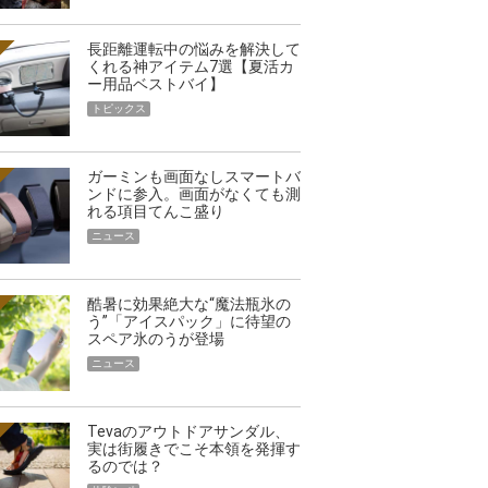
長距離運転中の悩みを解決して
くれる神アイテム7選【夏活カ
ー用品ベストバイ】
トピックス
ガーミンも画面なしスマートバ
ンドに参入。画面がなくても測
れる項目てんこ盛り
ニュース
酷暑に効果絶大な“魔法瓶氷の
う”「アイスパック」に待望の
スペア氷のうが登場
ニュース
Tevaのアウトドアサンダル、
実は街履きでこそ本領を発揮す
るのでは？