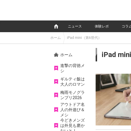
e
ニュース
体験レポ
コラ
ホーム
iPad mini（第6世代）
iPad m
ホーム
進撃の背徳メ
シ
ギルティ飯は
大人のロマン
梅雨モノグラ
ンプリ2026
アウトドア名
人の外遊び＆
メシ
今どきメンズ
は外見も磨か
ないと！