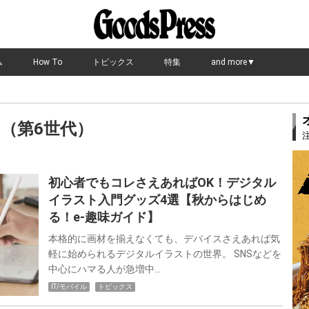
ム
How To
トピックス
特集
and more▼
ini（第6世代）
初心者でもコレさえあればOK！デジタル
イラスト入門グッズ4選【秋からはじめ
る！e-趣味ガイド】
本格的に画材を揃えなくても、デバイスさえあれば気
軽に始められるデジタルイラストの世界。 SNSなどを
中心にハマる人が急増中…
IT/モバイル
トピックス