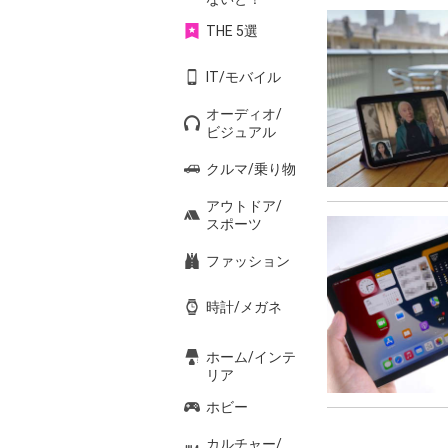
THE 5選
IT/モバイル
オーディオ/
ビジュアル
クルマ/乗り物
アウトドア/
スポーツ
ファッション
時計/メガネ
ホーム/インテ
リア
ホビー
カルチャー/