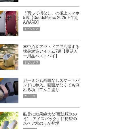
「買って損なし」の極上スマホ
5選【GoodsPress 2026上半期
AWARD】
トピックス
車中泊＆アウトドアで活躍する
猛暑対策アイテム7選【夏活カ
ー用品ベストバイ】
トピックス
ガーミンも画面なしスマートバ
ンドに参入。画面がなくても測
れる項目てんこ盛り
ニュース
酷暑に効果絶大な“魔法瓶氷の
う”「アイスパック」に待望の
スペア氷のうが登場