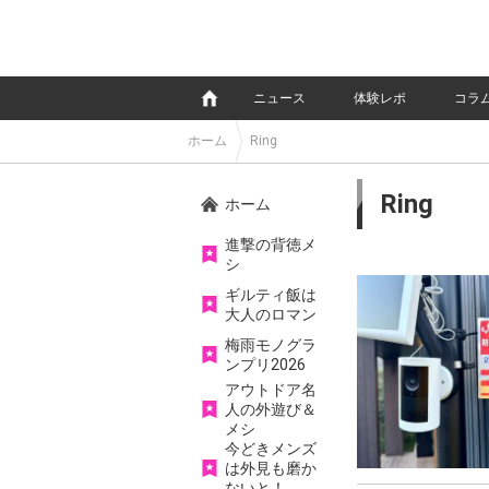
e
ニュース
体験レポ
コラ
ホーム
Ring
Ring
ホーム
進撃の背徳メ
シ
ギルティ飯は
大人のロマン
梅雨モノグラ
ンプリ2026
アウトドア名
人の外遊び＆
メシ
今どきメンズ
は外見も磨か
ないと！