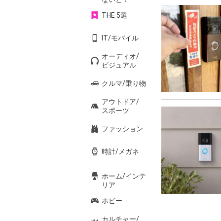
THE 5選
IT/モバイル
オーディオ/
ビジュアル
クルマ/乗り物
アウトドア/
スポーツ
ファッション
時計/メガネ
ホーム/インテ
リア
ホビー
カルチャー/