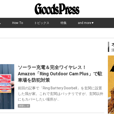
ム
How To
トピックス
特集
and more▼
ソーラー充電＆完全ワイヤレス！
Amazon「Ring Outdoor Cam Plus」で駐
車場を防犯対策
前回の記事で「Ring Battery Doorbell」を玄関に設置
した我が家。これで玄関はバッチリですが、玄関以外
にもカバーしたい場所が…
体験レポ