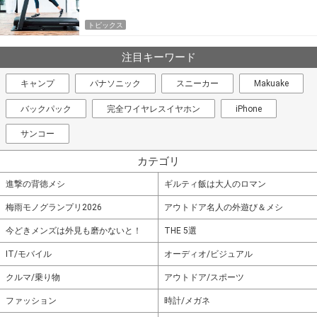
トピックス
注目キーワード
キャンプ
パナソニック
スニーカー
Makuake
バックパック
完全ワイヤレスイヤホン
iPhone
サンコー
カテゴリ
進撃の背徳メシ
ギルティ飯は大人のロマン
梅雨モノグランプリ2026
アウトドア名人の外遊び＆メシ
今どきメンズは外見も磨かないと！
THE 5選
IT/モバイル
オーディオ/ビジュアル
クルマ/乗り物
アウトドア/スポーツ
ファッション
時計/メガネ