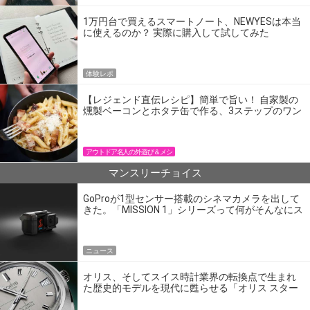
1万円台で買えるスマートノート、NEWYESは本当
に使えるのか？ 実際に購入して試してみた
体験レポ
【レジェンド直伝レシピ】簡単で旨い！ 自家製の
燻製ベーコンとホタテ缶で作る、3ステップのワン
パン飯
アウトドア名人の外遊び＆メシ
マンスリーチョイス
GoProが1型センサー搭載のシネマカメラを出して
きた。「MISSION 1」シリーズって何がそんなにス
ゴいの？
ニュース
オリス、そしてスイス時計業界の転換点で生まれ
た歴史的モデルを現代に甦らせる「オリス スター
エディション」