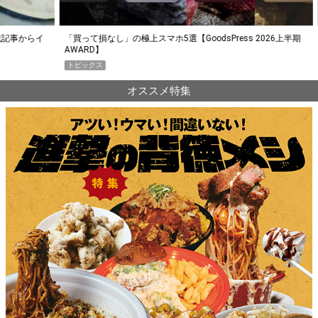
らイ
「買って損なし」の極上スマホ5選【GoodsPress 2026上半期
薄着に
AWARD】
SHO
トピックス
PR
オススメ特集