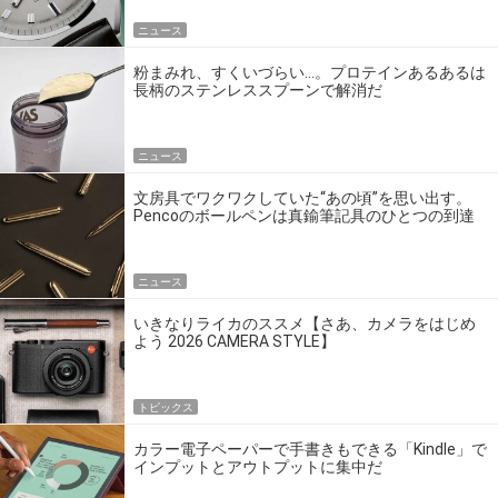
ニュース
粉まみれ、すくいづらい…。プロテインあるあるは
長柄のステンレススプーンで解消だ
ニュース
文房具でワクワクしていた“あの頃”を思い出す。
Pencoのボールペンは真鍮筆記具のひとつの到達
点だ
ニュース
いきなりライカのススメ【さあ、カメラをはじめ
よう 2026 CAMERA STYLE】
トピックス
カラー電子ペーパーで手書きもできる「Kindle」で
インプットとアウトプットに集中だ