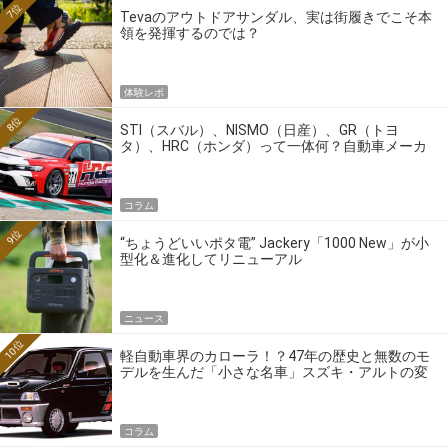
7位
Tevaのアウトドアサンダル、実は街履きでこそ本
領を発揮するのでは？
体験レポ
8位
STI（スバル）、NISMO（日産）、GR（トヨ
タ）、HRC（ホンダ）って一体何？自動車メーカ
ーの4大ワークスブランドを探る
コラム
9位
“ちょうどいいポタ電” Jackery「1000 New」が小
型化＆進化してリニューアル
ニュース
10位
軽自動車界のカローラ！？47年の歴史と無数のモ
デルを生んだ「小さな名車」スズキ・アルトの変
遷
コラム