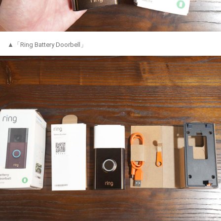
▲「Ring Battery Doorbell」