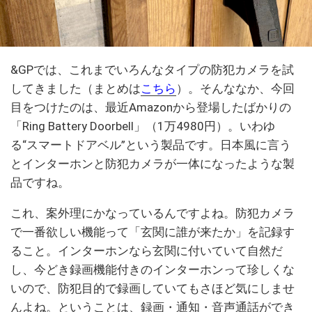
&GPでは、これまでいろんなタイプの防犯カメラを試
してきました（まとめは
こちら
）。そんななか、今回
目をつけたのは、最近Amazonから登場したばかりの
「Ring Battery Doorbell」（1万4980円）。いわゆ
る“スマートドアベル”という製品です。日本風に言う
とインターホンと防犯カメラが一体になったような製
品ですね。
これ、案外理にかなっているんですよね。防犯カメラ
で一番欲しい機能って「玄関に誰が来たか」を記録す
ること。インターホンなら玄関に付いていて自然だ
し、今どき録画機能付きのインターホンって珍しくな
いので、防犯目的で録画していてもさほど気にしませ
んよね。ということは、録画・通知・音声通話ができ