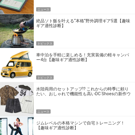
ニュース
絶品ソト飯を叶える“本格”野外調理ギア5選【趣味
ギア適性診断】
トピックス
車中泊を手軽に楽しめる！充実装備の軽キャンパ
ー4台【趣味ギア適性診断】
トピックス
水陸両用のセットアップ!? これからの時季に頼り
たい、おしゃれで機能性も高いDC Shoesの新作ウ
エア
ニュース
ジムレベルの本格マシンで自宅トレーニング！
【趣味ギア適性診断】