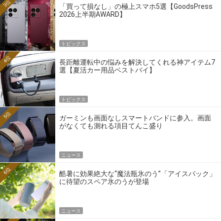
3位
「買って損なし」の極上スマホ5選【GoodsPress
2026上半期AWARD】
トピックス
4位
長距離運転中の悩みを解決してくれる神アイテム7
選【夏活カー用品ベストバイ】
トピックス
5位
ガーミンも画面なしスマートバンドに参入。画面
がなくても測れる項目てんこ盛り
ニュース
6位
酷暑に効果絶大な“魔法瓶氷のう”「アイスパック」
に待望のスペア氷のうが登場
ニュース