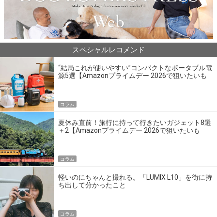
スペシャルレコメンド
“結局これが使いやすい”コンパクトなポータブル電
源5選【Amazonプライムデー 2026で狙いたいも
の】
コラム
夏休み直前！旅行に持って行きたいガジェット8選
＋2【Amazonプライムデー 2026で狙いたいも
の】
コラム
軽いのにちゃんと撮れる。「LUMIX L10」を街に持
ち出して分かったこと
コラム