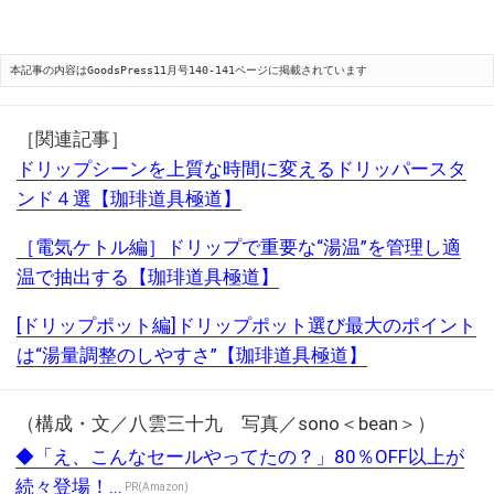
本記事の内容はGoodsPress11月号140-141ページに掲載されています
［関連記事］
ドリップシーンを上質な時間に変えるドリッパースタ
ンド４選【珈琲道具極道】
［電気ケトル編］ドリップで重要な“湯温”を管理し適
温で抽出する【珈琲道具極道】
[ドリップポット編]ドリップポット選び最大のポイント
は“湯量調整のしやすさ”【珈琲道具極道】
（構成・文／八雲三十九 写真／sono＜bean＞）
◆「え、こんなセールやってたの？」80％OFF以上が
続々登場！...
PR(Amazon)