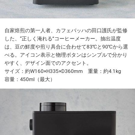
自家焙煎の第一人者、カフェバッハの田口護氏が監修
した、“正しく淹れる”コーヒーメーカー。抽出温度
は、豆の鮮度や煎り具合に合わせて83℃と90℃から選
べる。アイコン表示と物理ボタンはシンプルで分かり
やすく、デザイン面でのアクセント。
サイズ：約W160×H335×D360mm 重量：約4.1kg
容量：450ml（最大）