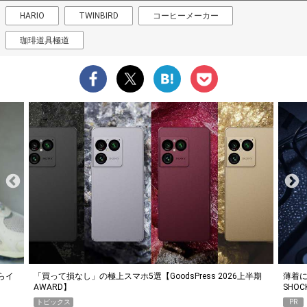
HARIO
TWINBIRD
コーヒーメーカー
珈琲道具極道
らイ
「買って損なし」の極上スマホ5選【GoodsPress 2026上半期
薄着に
AWARD】
SHO
トピックス
PR