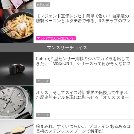
体験レポ
【レジェンド直伝レシピ】簡単で旨い！ 自家製の
燻製ベーコンとホタテ缶で作る、3ステップのワン
パン飯
アウトドア名人の外遊び＆メシ
マンスリーチョイス
GoProが1型センサー搭載のシネマカメラを出して
きた。「MISSION 1」シリーズって何がそんなにス
ゴいの？
ニュース
オリス、そしてスイス時計業界の転換点で生まれ
た歴史的モデルを現代に甦らせる「オリス スター
エディション」
ニュース
粉まみれ、すくいづらい…。プロテインあるあるは
長柄のステンレススプーンで解消だ