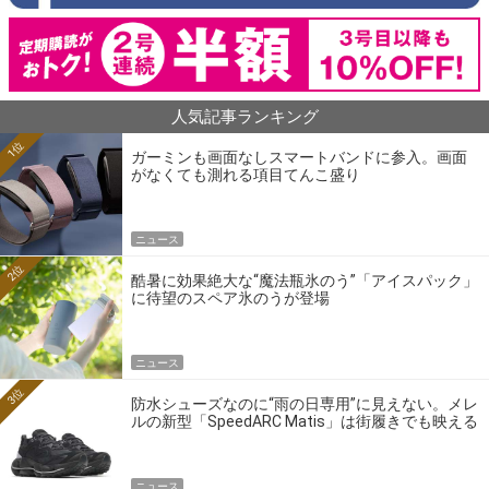
人気記事ランキング
1位
ガーミンも画面なしスマートバンドに参入。画面
がなくても測れる項目てんこ盛り
ニュース
2位
酷暑に効果絶大な“魔法瓶氷のう”「アイスパック」
に待望のスペア氷のうが登場
ニュース
3位
防水シューズなのに“雨の日専用”に見えない。メレ
ルの新型「SpeedARC Matis」は街履きでも映える
ニュース