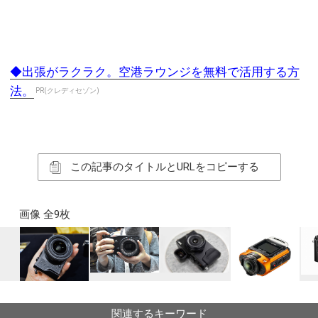
◆出張がラクラク。空港ラウンジを無料で活用する方
法。
PR(クレディセゾン)
この記事のタイトルとURLをコピーする
画像 全9枚
関連するキーワード