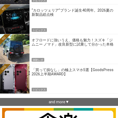
トピックス
8位
“カロッツェリア”ブランド誕生40周年。2026夏の
新製品総点検
トピックス
9位
オフロードに強いうえ、価格も魅力！スズキ「ジ
ムニー ノマド」改良新型に試乗して分かった本格
クロカンの実力
体験レポ
10位
「買って損なし」の極上スマホ5選【GoodsPress
2026上半期AWARD】
トピックス
and more▼