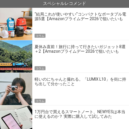
スペシャルレコメンド
“結局これが使いやすい”コンパクトなポータブル電
源5選【Amazonプライムデー 2026で狙いたいも
の】
コラム
夏休み直前！旅行に持って行きたいガジェット8選
＋2【Amazonプライムデー 2026で狙いたいも
の】
コラム
軽いのにちゃんと撮れる。「LUMIX L10」を街に持
ち出して分かったこと
コラム
1万円台で買えるスマートノート、NEWYESは本当
に使えるのか？ 実際に購入して試してみた