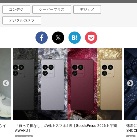
コンデジ
シーピープラス
デジカメ
デジタルカメラ
らイ
「買って損なし」の極上スマホ5選【GoodsPress 2026上半期
薄着に
AWARD】
SHO