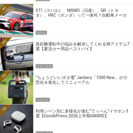
4位
STI（スバル）、NISMO（日産）、GR（トヨ
タ）、HRC（ホンダ）って一体何？自動車メーカ
ーの4大ワークスブランドを探る
コラム
5位
長距離運転中の悩みを解決してくれる神アイテム7
選【夏活カー用品ベストバイ】
トピックス
6位
“ちょうどいいポタ電” Jackery「1000 New」が小
型化＆進化してリニューアル
ニュース
7位
利用シーン別に多様化が進む“てっぺん”イヤホン3
選【GoodsPress 2026上半期AWARD】