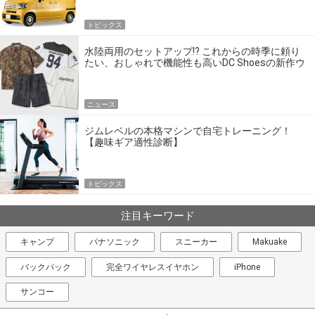
トピックス
水陸両用のセットアップ!? これからの時季に頼り
たい、おしゃれで機能性も高いDC Shoesの新作ウ
エア
ニュース
ジムレベルの本格マシンで自宅トレーニング！
【趣味ギア適性診断】
トピックス
注目キーワード
キャンプ
パナソニック
スニーカー
Makuake
バックパック
完全ワイヤレスイヤホン
iPhone
サンコー