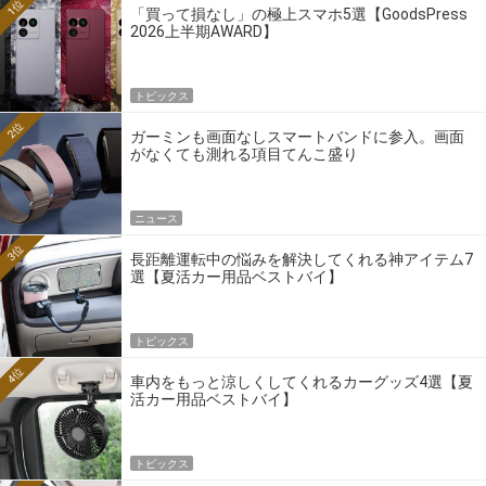
1位
「買って損なし」の極上スマホ5選【GoodsPress
2026上半期AWARD】
トピックス
2位
ガーミンも画面なしスマートバンドに参入。画面
がなくても測れる項目てんこ盛り
ニュース
3位
長距離運転中の悩みを解決してくれる神アイテム7
選【夏活カー用品ベストバイ】
トピックス
4位
車内をもっと涼しくしてくれるカーグッズ4選【夏
活カー用品ベストバイ】
トピックス