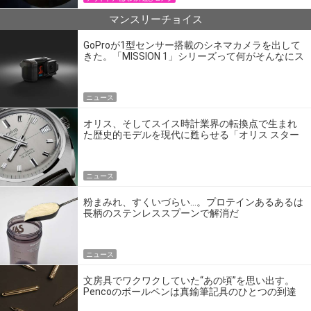
マンスリーチョイス
GoProが1型センサー搭載のシネマカメラを出して
きた。「MISSION 1」シリーズって何がそんなにス
ゴいの？
ニュース
オリス、そしてスイス時計業界の転換点で生まれ
た歴史的モデルを現代に甦らせる「オリス スター
エディション」
ニュース
粉まみれ、すくいづらい…。プロテインあるあるは
長柄のステンレススプーンで解消だ
ニュース
文房具でワクワクしていた“あの頃”を思い出す。
Pencoのボールペンは真鍮筆記具のひとつの到達
点だ