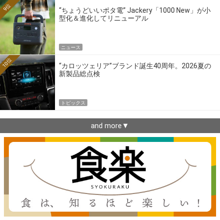
9位
“ちょうどいいポタ電” Jackery「1000 New」が小
型化＆進化してリニューアル
ニュース
10位
“カロッツェリア”ブランド誕生40周年。2026夏の
新製品総点検
トピックス
and more▼