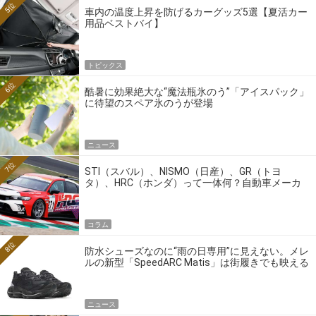
5位
車内の温度上昇を防げるカーグッズ5選【夏活カー
用品ベストバイ】
トピックス
6位
酷暑に効果絶大な“魔法瓶氷のう”「アイスパック」
に待望のスペア氷のうが登場
ニュース
7位
STI（スバル）、NISMO（日産）、GR（トヨ
タ）、HRC（ホンダ）って一体何？自動車メーカ
ーの4大ワークスブランドを探る
コラム
8位
防水シューズなのに“雨の日専用”に見えない。メレ
ルの新型「SpeedARC Matis」は街履きでも映える
ニュース