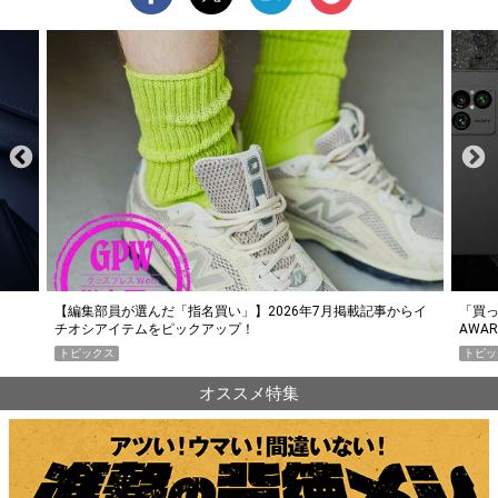
らイ
「買って損なし」の極上スマホ5選【GoodsPress 2026上半期
薄着に
AWARD】
SHO
トピックス
PR
オススメ特集