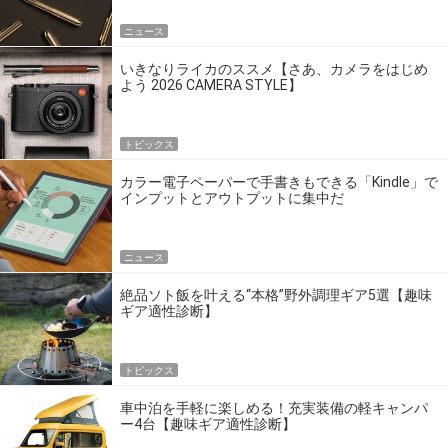
ニュース
いきなりライカのススメ【さあ、カメラをはじめ
よう 2026 CAMERA STYLE】
トピックス
カラー電子ペーパーで手書きもできる「Kindle」で
インプットとアウトプットに集中だ
ニュース
絶品ソト飯を叶える“本格”野外調理ギア5選【趣味
ギア適性診断】
トピックス
車中泊を手軽に楽しめる！充実装備の軽キャンパ
ー4台【趣味ギア適性診断】