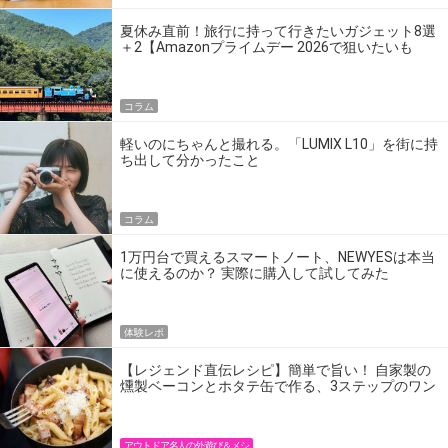
夏休み直前！旅行に持って行きたいガジェット8選
＋2【Amazonプライムデー 2026で狙いたいも
の】
コラム
軽いのにちゃんと撮れる。「LUMIX L10」を街に持
ち出して分かったこと
コラム
1万円台で買えるスマートノート、NEWYESは本当
に使えるのか？ 実際に購入して試してみた
体験レポ
【レジェンド直伝レシピ】簡単で旨い！ 自家製の
燻製ベーコンとホタテ缶で作る、3ステップのワン
パン飯
アウトドア名人の外遊び＆メシ