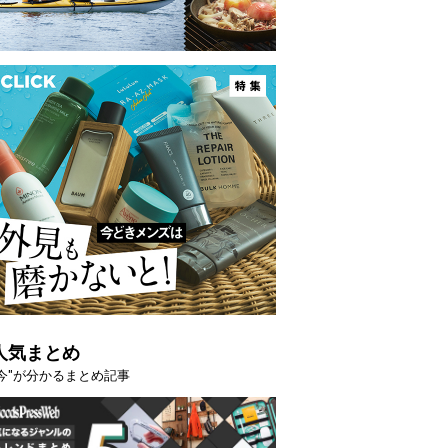
人気まとめ
映える”タフな腕時計を。G-
【編集部員が選んだ「指名買い」
"今"が分かるまとめ記事
STER」は本当に機能も見た…
らイチオシアイテムをピックア
トピックス