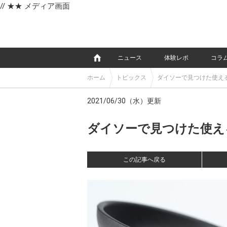
// ★★ メディア画面
e
ニュース
体験レポ
コラ
ホーム
トピックス
ダイソーで見つけた使える
2021/06/30（水）更新
ダイソーで見つけた使える
この記事へ戻る