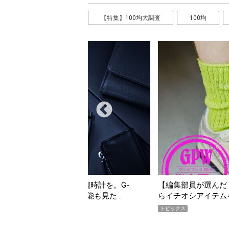
【特集】100均大調査
100均
んだ「指名買い」】2026年7月掲載記事か
「買って損なし」の極上
イテムをピックアップ！
期AWARD】
トピックス