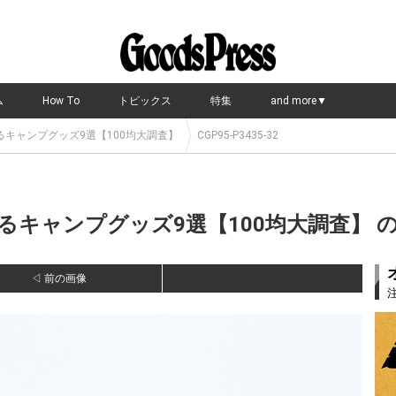
ム
How To
トピックス
特集
and more▼
キャンプグッズ9選【100均大調査】
CGP95-P3435-32
キャンプグッズ9選【100均大調査】 の写
◁ 前の画像