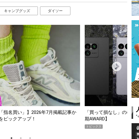
キャンプグッズ
ダイソー
スマホ5選【GoodsPress 2026上半
薄着になる季節の夏こそ“
SHOCK「GRAVITYMA
PR