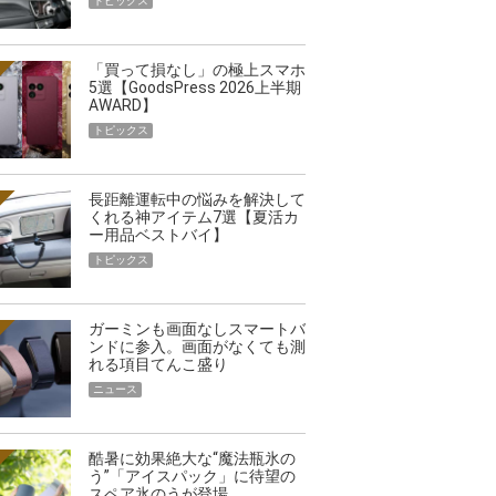
トピックス
「買って損なし」の極上スマホ
5選【GoodsPress 2026上半期
AWARD】
トピックス
長距離運転中の悩みを解決して
くれる神アイテム7選【夏活カ
ー用品ベストバイ】
トピックス
ガーミンも画面なしスマートバ
ンドに参入。画面がなくても測
れる項目てんこ盛り
ニュース
酷暑に効果絶大な“魔法瓶氷の
う”「アイスパック」に待望の
スペア氷のうが登場