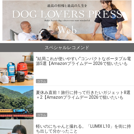
スペシャルレコメンド
“結局これが使いやすい”コンパクトなポータブル電
源5選【Amazonプライムデー 2026で狙いたいも
の】
コラム
夏休み直前！旅行に持って行きたいガジェット8選
＋2【Amazonプライムデー 2026で狙いたいも
の】
コラム
軽いのにちゃんと撮れる。「LUMIX L10」を街に持
ち出して分かったこと