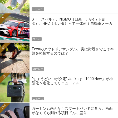
ニュース
7位
STI（スバル）、NISMO（日産）、GR（トヨ
タ）、HRC（ホンダ）って一体何？自動車メーカ
ーの4大ワークスブランドを探る
コラム
8位
Tevaのアウトドアサンダル、実は街履きでこそ本
領を発揮するのでは？
体験レポ
9位
“ちょうどいいポタ電” Jackery「1000 New」が小
型化＆進化してリニューアル
ニュース
10位
ガーミンも画面なしスマートバンドに参入。画面
がなくても測れる項目てんこ盛り