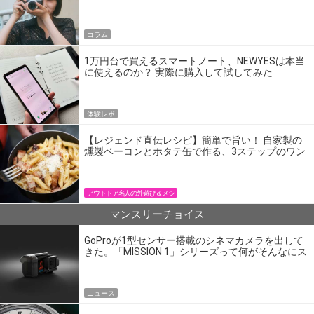
コラム
1万円台で買えるスマートノート、NEWYESは本当
に使えるのか？ 実際に購入して試してみた
体験レポ
【レジェンド直伝レシピ】簡単で旨い！ 自家製の
燻製ベーコンとホタテ缶で作る、3ステップのワン
パン飯
アウトドア名人の外遊び＆メシ
マンスリーチョイス
GoProが1型センサー搭載のシネマカメラを出して
きた。「MISSION 1」シリーズって何がそんなにス
ゴいの？
ニュース