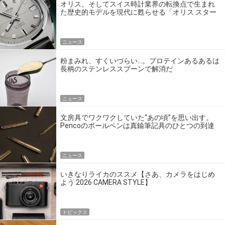
オリス、そしてスイス時計業界の転換点で生まれ
た歴史的モデルを現代に甦らせる「オリス スター
エディション」
ニュース
粉まみれ、すくいづらい…。プロテインあるあるは
長柄のステンレススプーンで解消だ
ニュース
文房具でワクワクしていた“あの頃”を思い出す。
Pencoのボールペンは真鍮筆記具のひとつの到達
点だ
ニュース
いきなりライカのススメ【さあ、カメラをはじめ
よう 2026 CAMERA STYLE】
トピックス