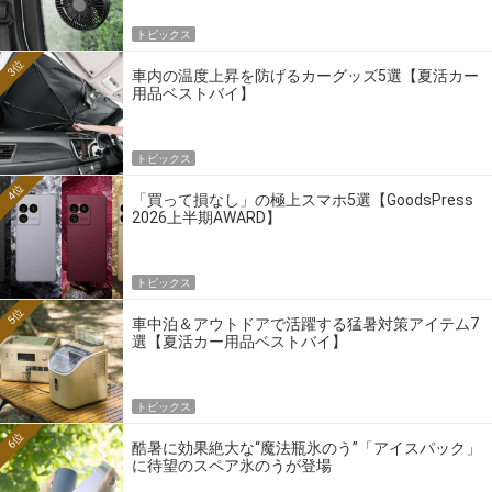
トピックス
3位
車内の温度上昇を防げるカーグッズ5選【夏活カー
用品ベストバイ】
トピックス
4位
「買って損なし」の極上スマホ5選【GoodsPress
2026上半期AWARD】
トピックス
5位
車中泊＆アウトドアで活躍する猛暑対策アイテム7
選【夏活カー用品ベストバイ】
トピックス
6位
酷暑に効果絶大な“魔法瓶氷のう”「アイスパック」
に待望のスペア氷のうが登場