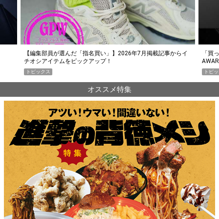
らイ
「買って損なし」の極上スマホ5選【GoodsPress 2026上半期
薄着に
AWARD】
SHO
トピックス
PR
オススメ特集