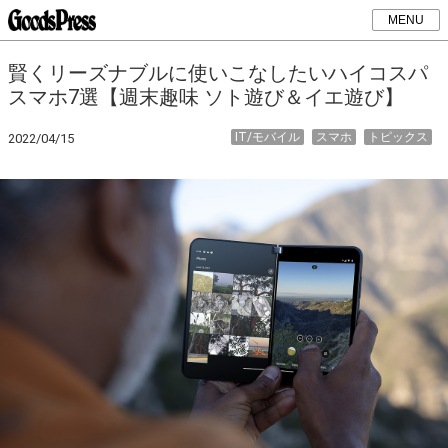
MENU
賢くリーズナブルに使いこなしたいハイコスパ
スマホ7選【週末趣味 ソト遊び＆イエ遊び】
IT/モバイル
スマホ
トピックス
2022/04/15