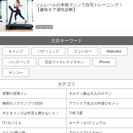
ジムレベルの本格マシンで自宅トレーニング！
【趣味ギア適性診断】
トピックス
注目キーワード
キャンプ
パナソニック
スニーカー
Makuake
バックパック
完全ワイヤレスイヤホン
iPhone
サンコー
カテゴリ
進撃の背徳メシ
ギルティ飯は大人のロマン
梅雨モノグランプリ2026
アウトドア名人の外遊び＆メシ
今どきメンズは外見も磨かないと！
THE 5選
IT/モバイル
オーディオ/ビジュアル
クルマ/乗り物
アウトドア/スポーツ