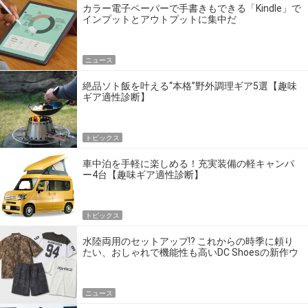
カラー電子ペーパーで手書きもできる「Kindle」で
インプットとアウトプットに集中だ
ニュース
絶品ソト飯を叶える“本格”野外調理ギア5選【趣味
ギア適性診断】
トピックス
車中泊を手軽に楽しめる！充実装備の軽キャンパ
ー4台【趣味ギア適性診断】
トピックス
水陸両用のセットアップ!? これからの時季に頼り
たい、おしゃれで機能性も高いDC Shoesの新作ウ
エア
ニュース