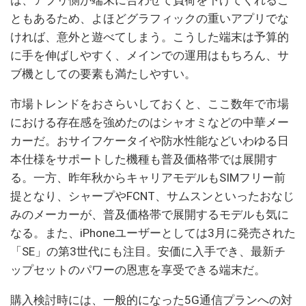
は、アプリ側が端末に合わせて負荷を下げてくれるこ
ともあるため、よほどグラフィックの重いアプリでな
ければ、意外と遊べてしまう。こうした端末は予算的
に手を伸ばしやすく、メインでの運用はもちろん、サ
ブ機としての要素も満たしやすい。
市場トレンドをおさらいしておくと、ここ数年で市場
における存在感を強めたのはシャオミなどの中華メー
カーだ。おサイフケータイや防水性能などいわゆる日
本仕様をサポートした機種も普及価格帯では展開す
る。一方、昨年秋からキャリアモデルもSIMフリー前
提となり、シャープやFCNT、サムスンといったおなじ
みのメーカーが、普及価格帯で展開するモデルも気に
なる。また、iPhoneユーザーとしては3月に発売された
「SE」の第3世代にも注目。安価に入手でき、最新チ
ップセットのパワーの恩恵を享受できる端末だ。
購入検討時には、一般的になった5G通信プランへの対