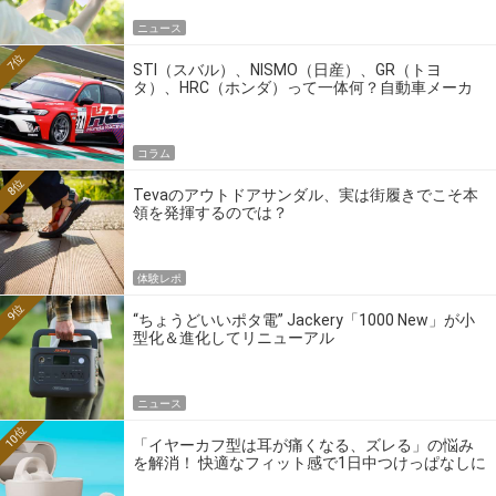
ニュース
7位
STI（スバル）、NISMO（日産）、GR（トヨ
タ）、HRC（ホンダ）って一体何？自動車メーカ
ーの4大ワークスブランドを探る
コラム
8位
Tevaのアウトドアサンダル、実は街履きでこそ本
領を発揮するのでは？
体験レポ
9位
“ちょうどいいポタ電” Jackery「1000 New」が小
型化＆進化してリニューアル
ニュース
10位
「イヤーカフ型は耳が痛くなる、ズレる」の悩み
を解消！ 快適なフィット感で1日中つけっぱなしに
できるゼンハイザー最新作