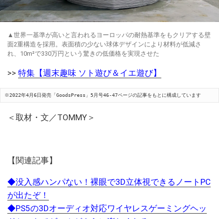
▲世界一基準が高いと言われるヨーロッパの耐熱基準をもクリアする壁
面2重構造を採用。表面積の少ない球体デザインにより材料が低減さ
れ、10m²で330万円という驚きの低価格を実現させた
>>
特集【週末趣味 ソト遊び＆イエ遊び】
※2022年4月6日発売「GoodsPress」5月号46-47ページの記事をもとに構成しています
＜取材・文／TOMMY＞
【関連記事】
◆没入感ハンパない！裸眼で3D立体視できるノートPC
が出たぞ！
◆PS5の3Dオーディオ対応ワイヤレスゲーミングヘッ