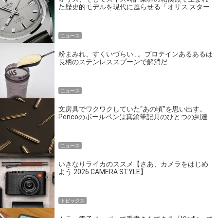
た歴史的モデルを現代に甦らせる「オリス スター
エディション」
ニュース
粉まみれ、すくいづらい…。プロテインあるあるは
長柄のステンレススプーンで解消だ
ニュース
文房具でワクワクしていた“あの頃”を思い出す。
Pencoのボールペンは真鍮筆記具のひとつの到達
点だ
ニュース
いきなりライカのススメ【さあ、カメラをはじめ
よう 2026 CAMERA STYLE】
トピックス