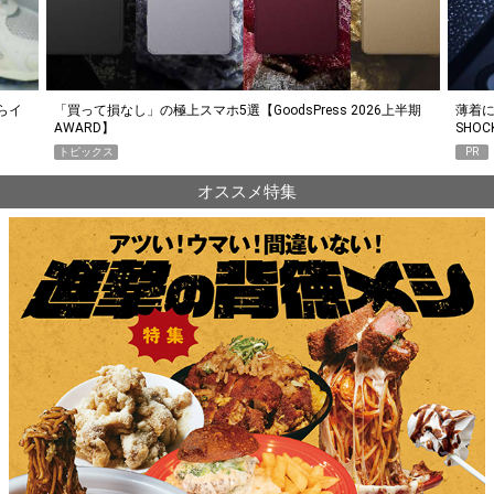
らイ
「買って損なし」の極上スマホ5選【GoodsPress 2026上半期
薄着に
AWARD】
SHO
トピックス
PR
オススメ特集