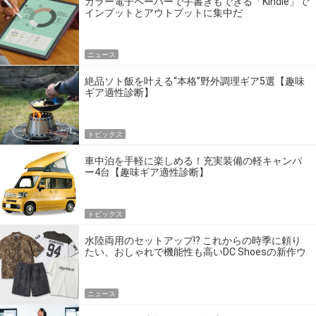
カラー電子ペーパーで手書きもできる「Kindle」で
インプットとアウトプットに集中だ
ニュース
絶品ソト飯を叶える“本格”野外調理ギア5選【趣味
ギア適性診断】
トピックス
車中泊を手軽に楽しめる！充実装備の軽キャンパ
ー4台【趣味ギア適性診断】
トピックス
水陸両用のセットアップ!? これからの時季に頼り
たい、おしゃれで機能性も高いDC Shoesの新作ウ
エア
ニュース