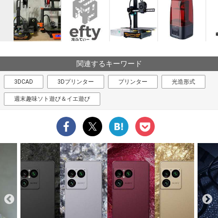
関連するキーワード
3DCAD
3Dプリンター
プリンター
光造形式
週末趣味ソト遊び＆イエ遊び