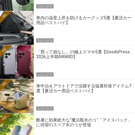
トピックス
3位
車内の温度上昇を防げるカーグッズ5選【夏活カー
用品ベストバイ】
トピックス
4位
「買って損なし」の極上スマホ5選【GoodsPress
2026上半期AWARD】
トピックス
5位
車中泊＆アウトドアで活躍する猛暑対策アイテム7
選【夏活カー用品ベストバイ】
トピックス
6位
酷暑に効果絶大な“魔法瓶氷のう”「アイスパック」
に待望のスペア氷のうが登場