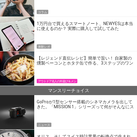
コラム
1万円台で買えるスマートノート、NEWYESは本当
に使えるのか？ 実際に購入して試してみた
体験レポ
【レジェンド直伝レシピ】簡単で旨い！ 自家製の
燻製ベーコンとホタテ缶で作る、3ステップのワン
パン飯
アウトドア名人の外遊び＆メシ
マンスリーチョイス
GoProが1型センサー搭載のシネマカメラを出して
きた。「MISSION 1」シリーズって何がそんなにス
ゴいの？
ニュース
オリス、そしてスイス時計業界の転換点で生まれ