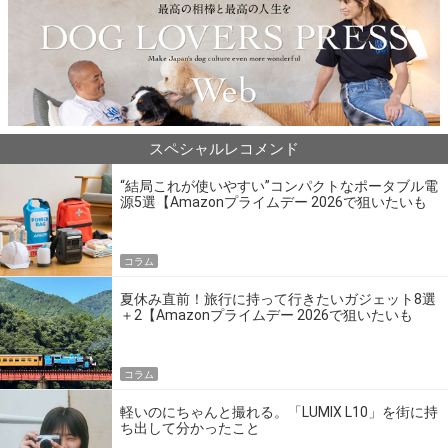
スペシャルレコメンド
“結局これが使いやすい”コンパクトなポータブル電
源5選【Amazonプライムデー 2026で狙いたいも
の】
コラム
夏休み直前！旅行に持って行きたいガジェット8選
＋2【Amazonプライムデー 2026で狙いたいも
の】
コラム
軽いのにちゃんと撮れる。「LUMIX L10」を街に持
ち出して分かったこと