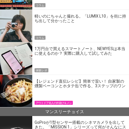
コラム
軽いのにちゃんと撮れる。「LUMIX L10」を街に持
ち出して分かったこと
コラム
1万円台で買えるスマートノート、NEWYESは本当
に使えるのか？ 実際に購入して試してみた
体験レポ
【レジェンド直伝レシピ】簡単で旨い！ 自家製の
燻製ベーコンとホタテ缶で作る、3ステップのワン
パン飯
アウトドア名人の外遊び＆メシ
マンスリーチョイス
GoProが1型センサー搭載のシネマカメラを出して
きた。「MISSION 1」シリーズって何がそんなにス