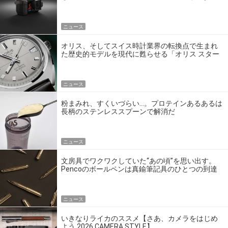
ゴいの？
ニュース
オリス、そしてスイス時計業界の転換点で生まれ
た歴史的モデルを現代に甦らせる「オリス スター
エディション」
ニュース
粉まみれ、すくいづらい…。プロテインあるあるは
長柄のステンレススプーンで解消だ
ニュース
文房具でワクワクしていた“あの頃”を思い出す。
Pencoのボールペンは真鍮筆記具のひとつの到達
点だ
ニュース
いきなりライカのススメ【さあ、カメラをはじめ
よう 2026 CAMERA STYLE】