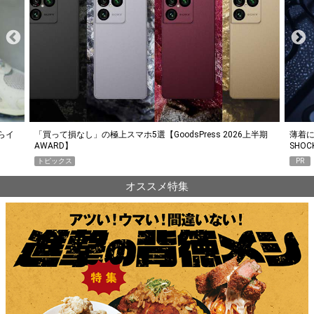
らイ
「買って損なし」の極上スマホ5選【GoodsPress 2026上半期
薄着に
AWARD】
SHO
トピックス
PR
オススメ特集