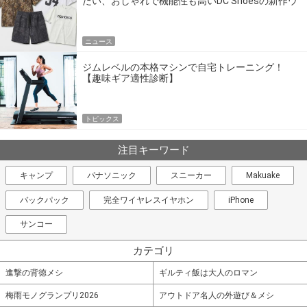
たい、おしゃれで機能性も高いDC Shoesの新作ウ
エア
ニュース
ジムレベルの本格マシンで自宅トレーニング！
【趣味ギア適性診断】
トピックス
注目キーワード
キャンプ
パナソニック
スニーカー
Makuake
バックパック
完全ワイヤレスイヤホン
iPhone
サンコー
カテゴリ
進撃の背徳メシ
ギルティ飯は大人のロマン
梅雨モノグランプリ2026
アウトドア名人の外遊び＆メシ