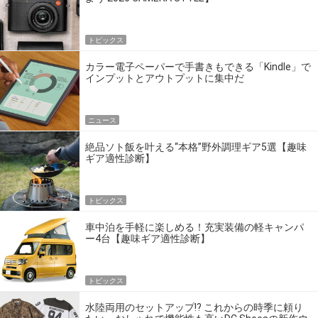
トピックス
カラー電子ペーパーで手書きもできる「Kindle」で
インプットとアウトプットに集中だ
ニュース
絶品ソト飯を叶える“本格”野外調理ギア5選【趣味
ギア適性診断】
トピックス
車中泊を手軽に楽しめる！充実装備の軽キャンパ
ー4台【趣味ギア適性診断】
トピックス
水陸両用のセットアップ!? これからの時季に頼り