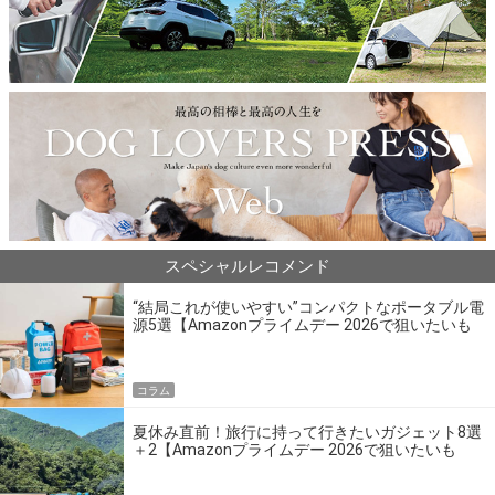
スペシャルレコメンド
“結局これが使いやすい”コンパクトなポータブル電
源5選【Amazonプライムデー 2026で狙いたいも
の】
コラム
夏休み直前！旅行に持って行きたいガジェット8選
＋2【Amazonプライムデー 2026で狙いたいも
の】