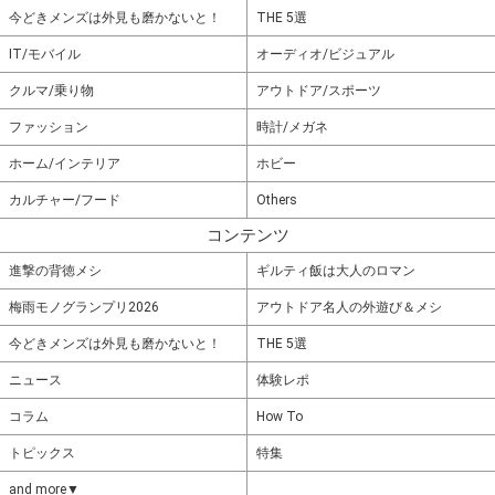
今どきメンズは外見も磨かないと！
THE 5選
IT/モバイル
オーディオ/ビジュアル
クルマ/乗り物
アウトドア/スポーツ
ファッション
時計/メガネ
ホーム/インテリア
ホビー
カルチャー/フード
Others
コンテンツ
進撃の背徳メシ
ギルティ飯は大人のロマン
梅雨モノグランプリ2026
アウトドア名人の外遊び＆メシ
今どきメンズは外見も磨かないと！
THE 5選
ニュース
体験レポ
コラム
How To
トピックス
特集
and more▼