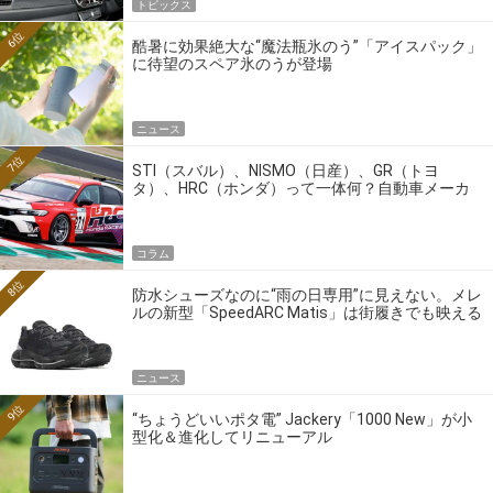
トピックス
6位
酷暑に効果絶大な“魔法瓶氷のう”「アイスパック」
に待望のスペア氷のうが登場
ニュース
7位
STI（スバル）、NISMO（日産）、GR（トヨ
タ）、HRC（ホンダ）って一体何？自動車メーカ
ーの4大ワークスブランドを探る
コラム
8位
防水シューズなのに“雨の日専用”に見えない。メレ
ルの新型「SpeedARC Matis」は街履きでも映える
ニュース
9位
“ちょうどいいポタ電” Jackery「1000 New」が小
型化＆進化してリニューアル