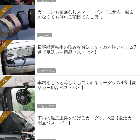
トピックス
2位
ガーミンも画面なしスマートバンドに参入。画面
がなくても測れる項目てんこ盛り
ニュース
3位
長距離運転中の悩みを解決してくれる神アイテム7
選【夏活カー用品ベストバイ】
トピックス
4位
車内をもっと涼しくしてくれるカーグッズ4選【夏
活カー用品ベストバイ】
トピックス
5位
車内の温度上昇を防げるカーグッズ5選【夏活カー
用品ベストバイ】