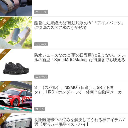
ニュース
2位
酷暑に効果絶大な“魔法瓶氷のう”「アイスパック」
に待望のスペア氷のうが登場
ニュース
3位
防水シューズなのに“雨の日専用”に見えない。メレ
ルの新型「SpeedARC Matis」は街履きでも映える
ニュース
4位
STI（スバル）、NISMO（日産）、GR（トヨ
タ）、HRC（ホンダ）って一体何？自動車メーカ
ーの4大ワークスブランドを探る
コラム
5位
長距離運転中の悩みを解決してくれる神アイテム7
選【夏活カー用品ベストバイ】