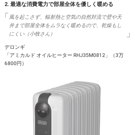
2. 最適な消費電力で部屋全体を優しく暖める
風を起こさず、輻射熱と空気の自然対流で壁や天
井まで部屋全体をムラなく暖めるので、乾燥もし
にくい（小牧さん）
デロンギ
「アミカルド オイルヒーター RHJ35M0812」（3万
6800円）