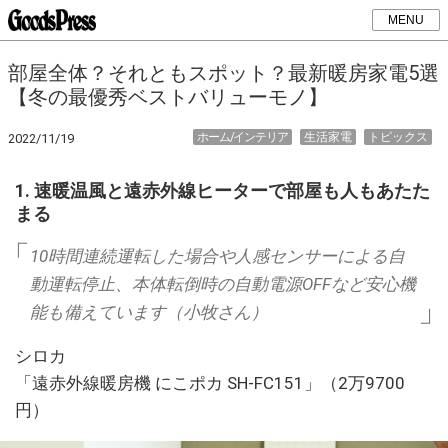
MENU
部屋全体？それともスポット？最新暖房家電5選
【冬の最優秀ベストバリューモノ】
ホーム/インテリア
生活家電
トピックス
2022/11/19
1. 速暖温風と遠赤外線ヒーターで部屋も人もあたた
まる
10時間連続運転した場合や人感センサーによる自
動運転停止、本体転倒時の自動電源OFFなど安心機
能も備えています（小牧さん）
シロカ
「遠赤外線暖房機 にこポカ SH-FC151」（2万9700
円）