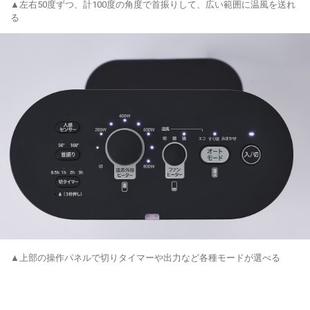
▲左右50度ずつ、計100度の角度で首振りして、広い範囲に温風を送れ
る
▲上部の操作パネルで切りタイマーや出力など各種モードが選べる