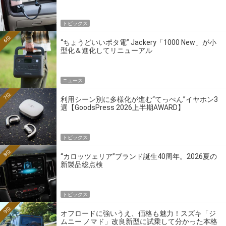
トピックス
6位
“ちょうどいいポタ電” Jackery「1000 New」が小
型化＆進化してリニューアル
ニュース
7位
利用シーン別に多様化が進む“てっぺん”イヤホン3
選【GoodsPress 2026上半期AWARD】
トピックス
8位
“カロッツェリア”ブランド誕生40周年。2026夏の
新製品総点検
トピックス
9位
オフロードに強いうえ、価格も魅力！スズキ「ジ
ムニー ノマド」改良新型に試乗して分かった本格