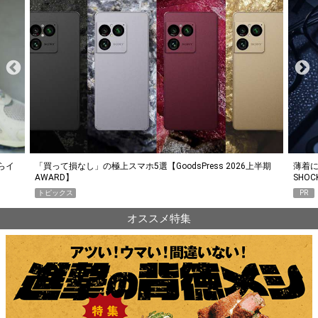
らイ
「買って損なし」の極上スマホ5選【GoodsPress 2026上半期
薄着に
AWARD】
SHO
トピックス
PR
オススメ特集