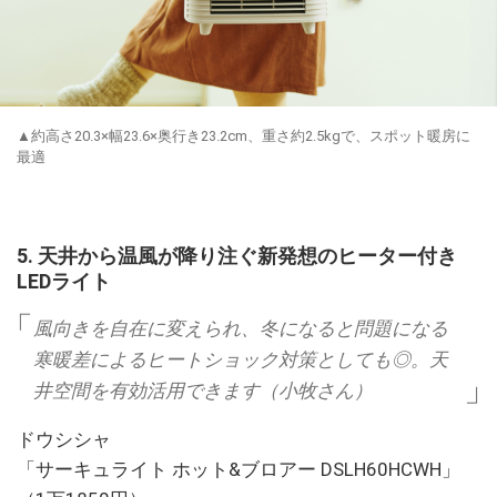
▲約高さ20.3×幅23.6×奥行き23.2cm、重さ約2.5kgで、スポット暖房に
最適
5. 天井から温風が降り注ぐ新発想のヒーター付き
LEDライト
風向きを自在に変えられ、冬になると問題になる
寒暖差によるヒートショック対策としても◎。天
井空間を有効活用できます（小牧さん）
ドウシシャ
「サーキュライト ホット&ブロアー DSLH60HCWH」