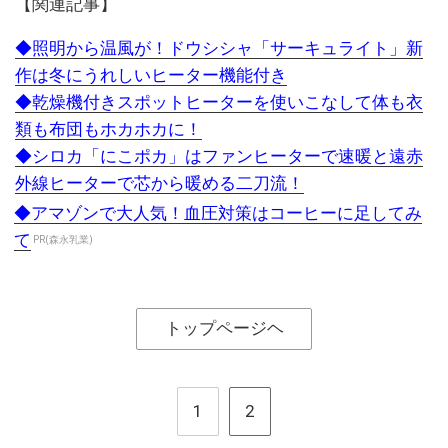
【関連記事】
◆照明から温風が！ドウシシャ「サーキュライト」新
作は冬にうれしいヒーター機能付き
◆乾燥機付きスポットヒーターを使いこなして体も衣
類も布団もホカホカに！
◆シロカ「にこポカ」はファンヒーターで速暖と遠赤
外線ヒーターで芯から暖める二刀流！
◆アマゾンで大人気！血圧対策はコーヒーに足してみ
て
PR(森永乳業)
トップページヘ
1
2