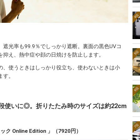
4位
、遮光率も99.9％でしっかり遮断。裏面の黒色UVコ
5位
を抑え、熱中症や顔の日焼けを防止します。
の、使うときはしっかり役立ち、使わないときは小
ます。
6位
段使いに◎。折りたたみ時のサイズは約22cm
7位
nline Edition 」（7920円）