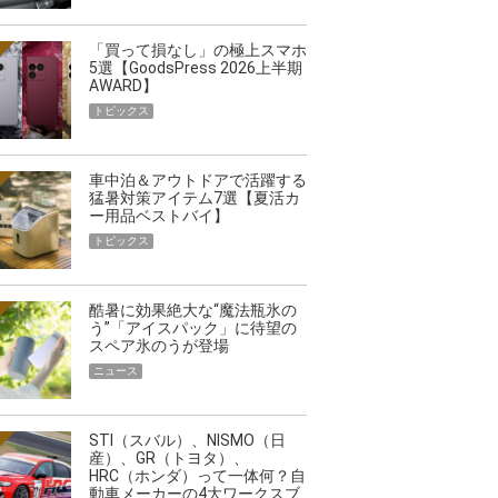
「買って損なし」の極上スマホ
5選【GoodsPress 2026上半期
AWARD】
トピックス
車中泊＆アウトドアで活躍する
猛暑対策アイテム7選【夏活カ
ー用品ベストバイ】
トピックス
酷暑に効果絶大な“魔法瓶氷の
う”「アイスパック」に待望の
スペア氷のうが登場
ニュース
STI（スバル）、NISMO（日
産）、GR（トヨタ）、
HRC（ホンダ）って一体何？自
動車メーカーの4大ワークスブ