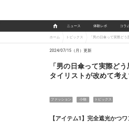
e
ニュース
体験レポ
コラ
ホーム
トピックス
「男の日傘って実際どう
2024/07/15（月）更新
「男の日傘って実際どう
タイリストが改めて考え
ファッション
小物
トピックス
【アイテム1】完全遮光かつ