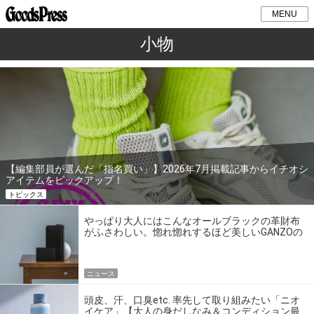
MENU
小物
【編集部員が選んだ「指名買い」】2026年7月掲載記事からイチオシ
アイテムをピックアップ！
トピックス
やっぱり大人にはこんなオールブラックの革財布
がふさわしい。惚れ惚れするほど美しいGANZOの
「Thin Bridle Blackie」シリーズ
ニュース
頭皮、汗、口臭etc. 率先して取り組みたい「ニオ
イケア」【大人の身だしなみ＆コンディション最