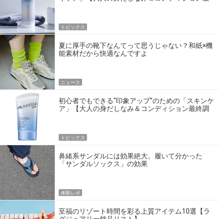
終調整】
トピックス
夏に厚手の靴下なんてって思うじゃない？和紙×機
能素材だから快適なんですよ
ニュース
初心者でもできる“印象アップ”のための「スキンケ
ア」【大人の身だしなみ＆コンディション最終調
整】
トピックス
鼻緒系サンダルには効果絶大。履いて分かった
「サンダルソックス」の効果
体験レポ
至福のリゾート時間を彩る上質アイテム10選【ラ