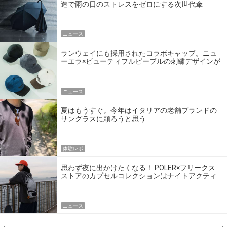
造で雨の日のストレスをゼロにする次世代傘
ニュース
ランウェイにも採用されたコラボキャップ。ニュ
ーエラ×ビューティフルピープルの刺繍デザインが
完成度高い
ニュース
夏はもうすぐ。今年はイタリアの老舗ブランドの
サングラスに頼ろうと思う
体験レポ
思わず夜に出かけたくなる！ POLER×フリークス
ストアのカプセルコレクションはナイトアクティ
ビティにうってつけ！
ニュース