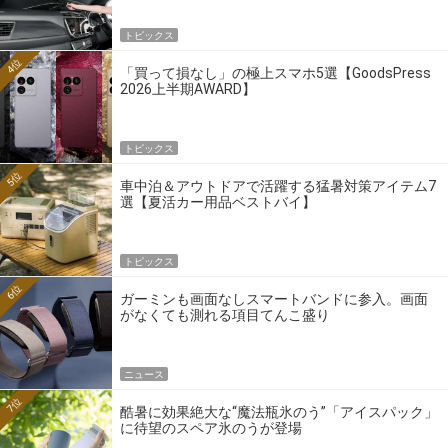
トピックス
4位
「買って損なし」の極上スマホ5選【GoodsPress
2026上半期AWARD】
トピックス
5位
車中泊＆アウトドアで活躍する猛暑対策アイテム7
選【夏活カー用品ベストバイ】
トピックス
6位
ガーミンも画面なしスマートバンドに参入。画面
がなくても測れる項目てんこ盛り
ニュース
7位
酷暑に効果絶大な“魔法瓶氷のう”「アイスパック」
に待望のスペア氷のうが登場