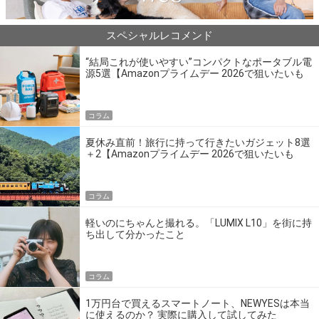
スペシャルレコメンド
“結局これが使いやすい”コンパクトなポータブル電
源5選【Amazonプライムデー 2026で狙いたいも
の】
コラム
夏休み直前！旅行に持って行きたいガジェット8選
＋2【Amazonプライムデー 2026で狙いたいも
の】
コラム
軽いのにちゃんと撮れる。「LUMIX L10」を街に持
ち出して分かったこと
コラム
1万円台で買えるスマートノート、NEWYESは本当
に使えるのか？ 実際に購入して試してみた