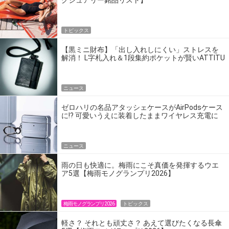
グジュアリー銘品リスト】
トピックス
【黒ミニ財布】「出し入れしにくい」ストレスを
解消！ L字札入れ＆1段集約ポケットが賢いATTITU
の三つ折り財布
ニュース
ゼロハリの名品アタッシェケースがAirPodsケース
に!? 可愛いうえに装着したままワイヤレス充電に
も対応する凄いヤツ
ニュース
雨の日も快適に。梅雨にこそ真価を発揮するウエ
ア5選【梅雨モノグランプリ2026】
梅雨モノグランプリ2026
トピックス
軽さ？ それとも頑丈さ？ あえて選びたくなる長傘