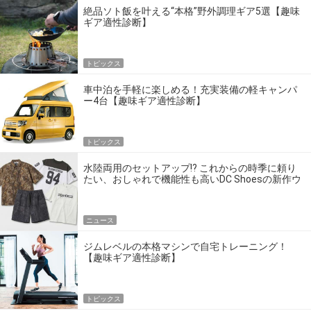
絶品ソト飯を叶える“本格”野外調理ギア5選【趣味
ギア適性診断】
トピックス
車中泊を手軽に楽しめる！充実装備の軽キャンパ
ー4台【趣味ギア適性診断】
トピックス
水陸両用のセットアップ!? これからの時季に頼り
たい、おしゃれで機能性も高いDC Shoesの新作ウ
エア
ニュース
ジムレベルの本格マシンで自宅トレーニング！
【趣味ギア適性診断】
トピックス