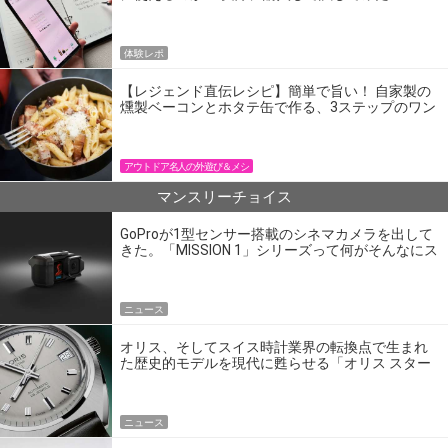
体験レポ
【レジェンド直伝レシピ】簡単で旨い！ 自家製の
燻製ベーコンとホタテ缶で作る、3ステップのワン
パン飯
アウトドア名人の外遊び＆メシ
マンスリーチョイス
GoProが1型センサー搭載のシネマカメラを出して
きた。「MISSION 1」シリーズって何がそんなにス
ゴいの？
ニュース
オリス、そしてスイス時計業界の転換点で生まれ
た歴史的モデルを現代に甦らせる「オリス スター
エディション」
ニュース