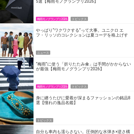
5選【梅雨モノグランプリ2026】
梅雨モノグランプリ2026
トピックス
やっぱり“ワクワクする”って大事。ユニクロ エ
フ・リッソのコレクションは夏コーデを格上げす
るアイテムばかり！
ニュース
“梅雨”に使う「折りたたみ傘」は手間がかからない
が最強【梅雨モノグランプリ2026】
梅雨モノグランプリ2026
トピックス
身に纏うたびに愛着が深まるファッションの銘品8
選【憧れの逸品名鑑】
トピックス
自分も車内も濡らさない。圧倒的な水弾き×逆さ構