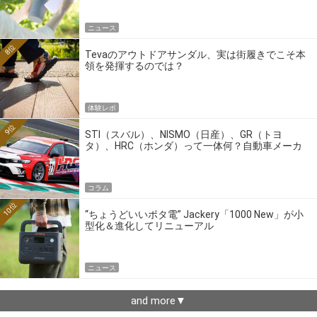
ニュース
8位
Tevaのアウトドアサンダル、実は街履きでこそ本
領を発揮するのでは？
体験レポ
9位
STI（スバル）、NISMO（日産）、GR（トヨ
タ）、HRC（ホンダ）って一体何？自動車メーカ
ーの4大ワークスブランドを探る
コラム
10位
“ちょうどいいポタ電” Jackery「1000 New」が小
型化＆進化してリニューアル
ニュース
and more▼