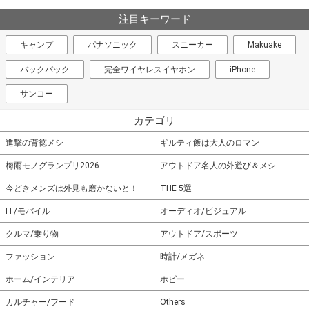
注目キーワード
キャンプ
パナソニック
スニーカー
Makuake
バックパック
完全ワイヤレスイヤホン
iPhone
サンコー
カテゴリ
進撃の背徳メシ
ギルティ飯は大人のロマン
梅雨モノグランプリ2026
アウトドア名人の外遊び＆メシ
今どきメンズは外見も磨かないと！
THE 5選
IT/モバイル
オーディオ/ビジュアル
クルマ/乗り物
アウトドア/スポーツ
ファッション
時計/メガネ
ホーム/インテリア
ホビー
カルチャー/フード
Others