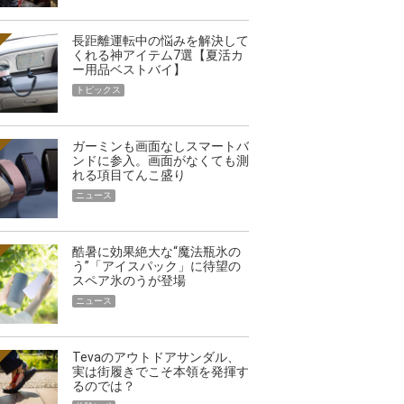
長距離運転中の悩みを解決して
くれる神アイテム7選【夏活カ
ー用品ベストバイ】
トピックス
ガーミンも画面なしスマートバ
ンドに参入。画面がなくても測
れる項目てんこ盛り
ニュース
酷暑に効果絶大な“魔法瓶氷の
う”「アイスパック」に待望の
スペア氷のうが登場
ニュース
Tevaのアウトドアサンダル、
実は街履きでこそ本領を発揮す
るのでは？