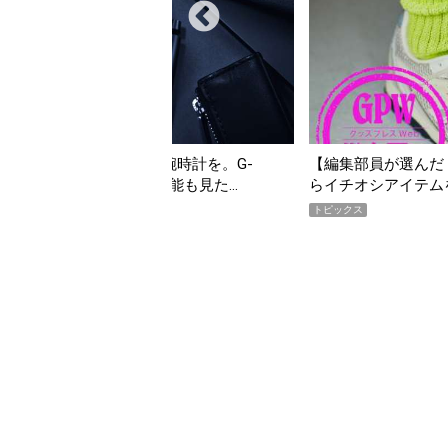
んだ「指名買い」】2026年7月掲載記事か
「買って損なし」の極上
イテムをピックアップ！
期AWARD】
トピックス