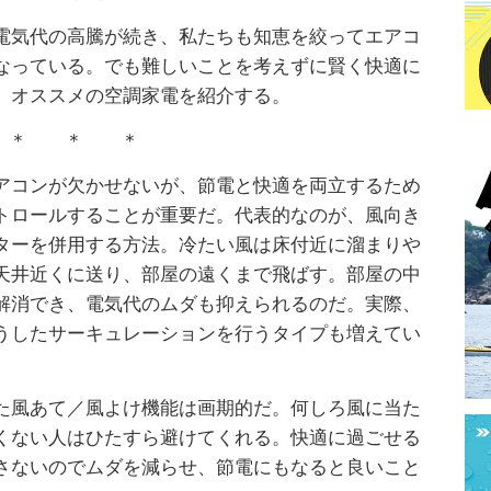
電気代の高騰が続き、私たちも知恵を絞ってエアコ
なっている。でも難しいことを考えずに賢く快適に
、オススメの空調家電を紹介する。
＊ ＊ ＊
アコンが欠かせないが、節電と快適を両立するため
トロールすることが重要だ。代表的なのが、風向き
ターを併用する方法。冷たい風は床付近に溜まりや
天井近くに送り、部屋の遠くまで飛ばす。部屋の中
解消でき、電気代のムダも抑えられるのだ。実際、
うしたサーキュレーションを行うタイプも増えてい
た風あて／風よけ機能は画期的だ。何しろ風に当た
くない人はひたすら避けてくれる。快適に過ごせる
さないのでムダを減らせ、節電にもなると良いこと