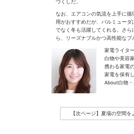
づくしだ。
なお、エアコンの気流を上手に循
用がおすすめだが、バルミューダ
でなく冬も活躍してくれる。さら
ら、リーズナブルかつ高性能なブ
家電ライタ
白物や美容
携わる家電の
家電を保有し
About白
【次ページ】夏場の空間を