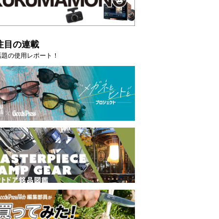
注目の連載
話題の使用レポート！
映える”タフな腕時計を。G-
【編集部員が選んだ「指名買い」
STER」は本当に機能も見た…
らイチオシアイテムをピックア
トピックス