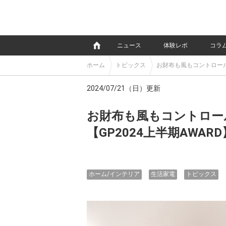
e
ニュース
体験レポ
コラ
ホーム
トピックス
お財布も風もコントロール
2024/07/21（日）更新
お財布も風もコントロー
【GP2024上半期AWARD
ホーム/インテリア
生活家電
トピックス