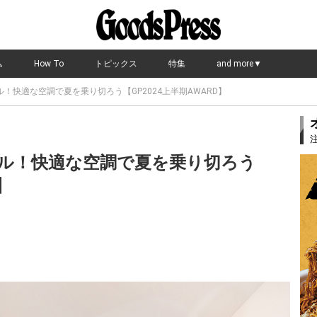
ム
How To
トピックス
特集
and more▼
！快適な空調で夏を乗り切ろう【GP2024上半期AWARD】
ル！快適な空調で夏を乗り切ろう
】