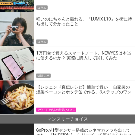
コラム
軽いのにちゃんと撮れる。「LUMIX L10」を街に持
ち出して分かったこと
コラム
1万円台で買えるスマートノート、NEWYESは本当
に使えるのか？ 実際に購入して試してみた
体験レポ
【レジェンド直伝レシピ】簡単で旨い！ 自家製の
燻製ベーコンとホタテ缶で作る、3ステップのワン
パン飯
アウトドア名人の外遊び＆メシ
マンスリーチョイス
GoProが1型センサー搭載のシネマカメラを出して
きた。「MISSION 1」シリーズって何がそんなにス