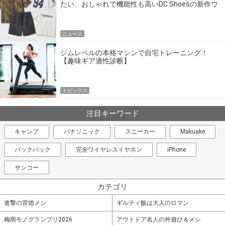
たい、おしゃれで機能性も高いDC Shoesの新作ウ
エア
ニュース
ジムレベルの本格マシンで自宅トレーニング！
【趣味ギア適性診断】
トピックス
注目キーワード
キャンプ
パナソニック
スニーカー
Makuake
バックパック
完全ワイヤレスイヤホン
iPhone
サンコー
カテゴリ
進撃の背徳メシ
ギルティ飯は大人のロマン
梅雨モノグランプリ2026
アウトドア名人の外遊び＆メシ