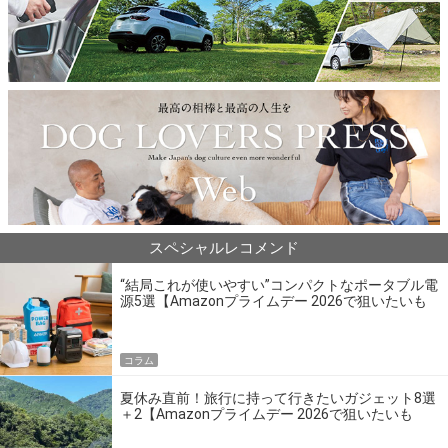
スペシャルレコメンド
“結局これが使いやすい”コンパクトなポータブル電
源5選【Amazonプライムデー 2026で狙いたいも
の】
コラム
夏休み直前！旅行に持って行きたいガジェット8選
＋2【Amazonプライムデー 2026で狙いたいも
の】