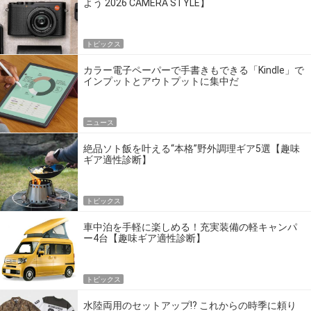
よう 2026 CAMERA STYLE】
トピックス
カラー電子ペーパーで手書きもできる「Kindle」で
インプットとアウトプットに集中だ
ニュース
絶品ソト飯を叶える“本格”野外調理ギア5選【趣味
ギア適性診断】
トピックス
車中泊を手軽に楽しめる！充実装備の軽キャンパ
ー4台【趣味ギア適性診断】
トピックス
水陸両用のセットアップ!? これからの時季に頼り