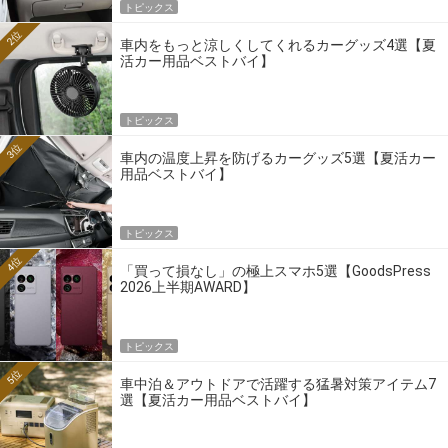
トピックス
2位
車内をもっと涼しくしてくれるカーグッズ4選【夏
活カー用品ベストバイ】
トピックス
3位
車内の温度上昇を防げるカーグッズ5選【夏活カー
用品ベストバイ】
トピックス
4位
「買って損なし」の極上スマホ5選【GoodsPress
2026上半期AWARD】
トピックス
5位
車中泊＆アウトドアで活躍する猛暑対策アイテム7
選【夏活カー用品ベストバイ】