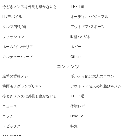
今どきメンズは外見も磨かないと！
THE 5選
IT/モバイル
オーディオ/ビジュアル
クルマ/乗り物
アウトドア/スポーツ
ファッション
時計/メガネ
ホーム/インテリア
ホビー
カルチャー/フード
Others
コンテンツ
進撃の背徳メシ
ギルティ飯は大人のロマン
梅雨モノグランプリ2026
アウトドア名人の外遊び＆メシ
今どきメンズは外見も磨かないと！
THE 5選
ニュース
体験レポ
コラム
How To
トピックス
特集