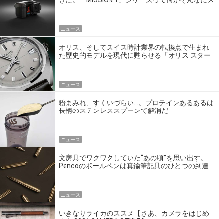
ゴいの？
ニュース
オリス、そしてスイス時計業界の転換点で生まれ
た歴史的モデルを現代に甦らせる「オリス スター
エディション」
ニュース
粉まみれ、すくいづらい…。プロテインあるあるは
長柄のステンレススプーンで解消だ
ニュース
文房具でワクワクしていた“あの頃”を思い出す。
Pencoのボールペンは真鍮筆記具のひとつの到達
点だ
ニュース
いきなりライカのススメ【さあ、カメラをはじめ