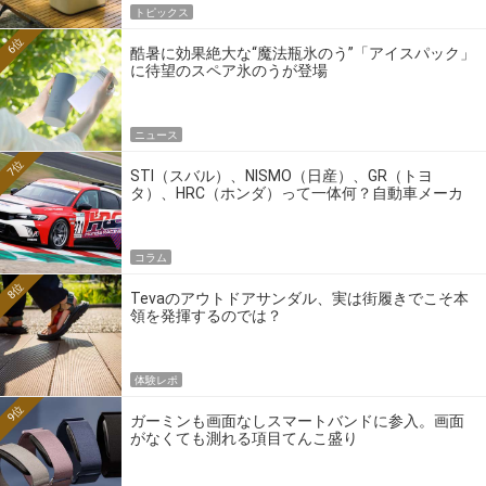
トピックス
6位
酷暑に効果絶大な“魔法瓶氷のう”「アイスパック」
に待望のスペア氷のうが登場
ニュース
7位
STI（スバル）、NISMO（日産）、GR（トヨ
タ）、HRC（ホンダ）って一体何？自動車メーカ
ーの4大ワークスブランドを探る
コラム
8位
Tevaのアウトドアサンダル、実は街履きでこそ本
領を発揮するのでは？
体験レポ
9位
ガーミンも画面なしスマートバンドに参入。画面
がなくても測れる項目てんこ盛り