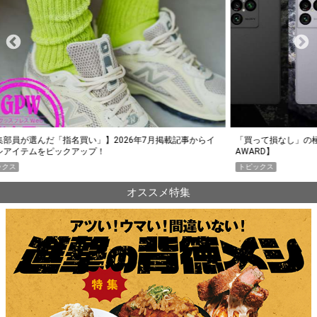
らイ
「買って損なし」の極上スマホ5選【GoodsPress 2026上半期
薄着に
AWARD】
SHO
トピックス
PR
オススメ特集