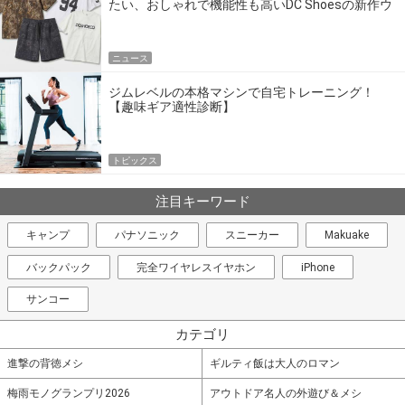
たい、おしゃれで機能性も高いDC Shoesの新作ウ
エア
ニュース
ジムレベルの本格マシンで自宅トレーニング！
【趣味ギア適性診断】
トピックス
注目キーワード
キャンプ
パナソニック
スニーカー
Makuake
バックパック
完全ワイヤレスイヤホン
iPhone
サンコー
カテゴリ
進撃の背徳メシ
ギルティ飯は大人のロマン
梅雨モノグランプリ2026
アウトドア名人の外遊び＆メシ