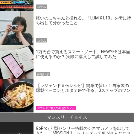
コラム
軽いのにちゃんと撮れる。「LUMIX L10」を街に持
ち出して分かったこと
コラム
1万円台で買えるスマートノート、NEWYESは本当
に使えるのか？ 実際に購入して試してみた
体験レポ
【レジェンド直伝レシピ】簡単で旨い！ 自家製の
燻製ベーコンとホタテ缶で作る、3ステップのワン
パン飯
アウトドア名人の外遊び＆メシ
マンスリーチョイス
GoProが1型センサー搭載のシネマカメラを出して
きた。「MISSION 1」シリーズって何がそんなにス