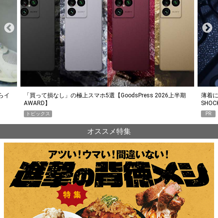
らイ
「買って損なし」の極上スマホ5選【GoodsPress 2026上半期
薄着に
AWARD】
SHO
トピックス
PR
オススメ特集