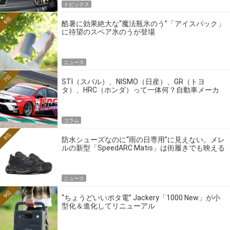
トピックス
6位
酷暑に効果絶大な“魔法瓶氷のう”「アイスパック」
に待望のスペア氷のうが登場
ニュース
7位
STI（スバル）、NISMO（日産）、GR（トヨ
タ）、HRC（ホンダ）って一体何？自動車メーカ
ーの4大ワークスブランドを探る
コラム
8位
防水シューズなのに“雨の日専用”に見えない。メレ
ルの新型「SpeedARC Matis」は街履きでも映える
ニュース
9位
“ちょうどいいポタ電” Jackery「1000 New」が小
型化＆進化してリニューアル