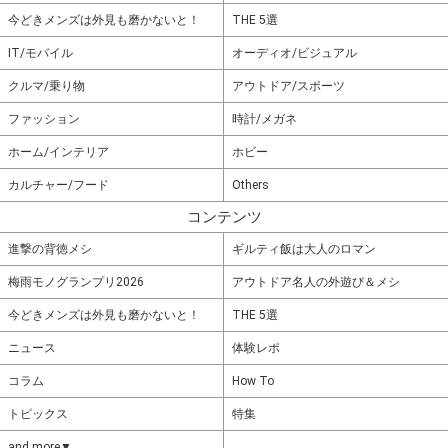
今どきメンズは外見も磨かないと！
THE 5選
IT/モバイル
オーディオ/ビジュアル
クルマ/乗り物
アウトドア/スポーツ
ファッション
時計/メガネ
ホーム/インテリア
ホビー
カルチャー/フード
Others
コンテンツ
進撃の背徳メシ
ギルティ飯は大人のロマン
梅雨モノグランプリ2026
アウトドア名人の外遊び＆メシ
今どきメンズは外見も磨かないと！
THE 5選
ニュース
体験レポ
コラム
How To
トピックス
特集
and more▼