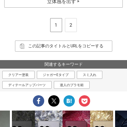
立体感を出す
▶
1
2
この記事のタイトルとURLをコピーする
関連するキーワード
クリアー塗装
ジャガーEタイプ
スミ入れ
ディテールアップパーツ
達人のプラモ術