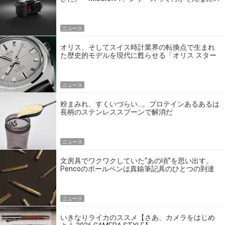
ゴいの？
ニュース
オリス、そしてスイス時計業界の転換点で生まれ
た歴史的モデルを現代に甦らせる「オリス スター
エディション」
ニュース
粉まみれ、すくいづらい…。プロテインあるあるは
長柄のステンレススプーンで解消だ
ニュース
文房具でワクワクしていた“あの頃”を思い出す。
Pencoのボールペンは真鍮筆記具のひとつの到達
点だ
ニュース
いきなりライカのススメ【さあ、カメラをはじめ