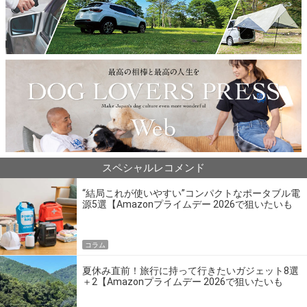
スペシャルレコメンド
“結局これが使いやすい”コンパクトなポータブル電
源5選【Amazonプライムデー 2026で狙いたいも
の】
コラム
夏休み直前！旅行に持って行きたいガジェット8選
＋2【Amazonプライムデー 2026で狙いたいも
の】