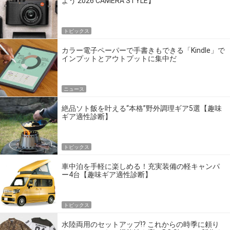
よう 2026 CAMERA STYLE】
トピックス
カラー電子ペーパーで手書きもできる「Kindle」で
インプットとアウトプットに集中だ
ニュース
絶品ソト飯を叶える“本格”野外調理ギア5選【趣味
ギア適性診断】
トピックス
車中泊を手軽に楽しめる！充実装備の軽キャンパ
ー4台【趣味ギア適性診断】
トピックス
水陸両用のセットアップ!? これからの時季に頼り