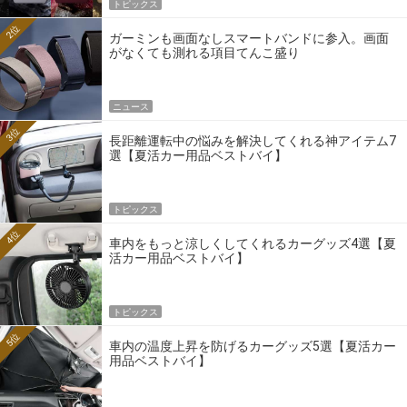
トピックス
2位
ガーミンも画面なしスマートバンドに参入。画面
がなくても測れる項目てんこ盛り
ニュース
3位
長距離運転中の悩みを解決してくれる神アイテム7
選【夏活カー用品ベストバイ】
トピックス
4位
車内をもっと涼しくしてくれるカーグッズ4選【夏
活カー用品ベストバイ】
トピックス
5位
車内の温度上昇を防げるカーグッズ5選【夏活カー
用品ベストバイ】