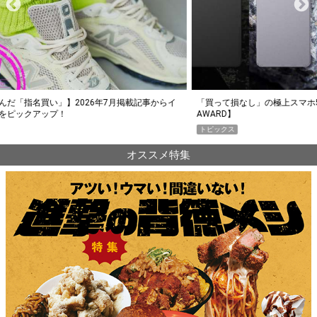
らイ
「買って損なし」の極上スマホ5選【GoodsPress 2026上半期
薄着に
AWARD】
SHO
トピックス
PR
オススメ特集