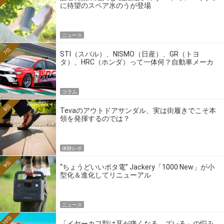
に待望のスペア氷のうが登場
ニュース
7位
STI（スバル）、NISMO（日産）、GR（トヨ
タ）、HRC（ホンダ）って一体何？自動車メーカ
ーの4大ワークスブランドを探る
コラム
8位
Tevaのアウトドアサンダル、実は街履きでこそ本
領を発揮するのでは？
体験レポ
9位
“ちょうどいいポタ電” Jackery「1000 New」が小
型化＆進化してリニューアル
ニュース
10位
「イヤーカフ型は耳が痛くなる、ズレる」の悩み