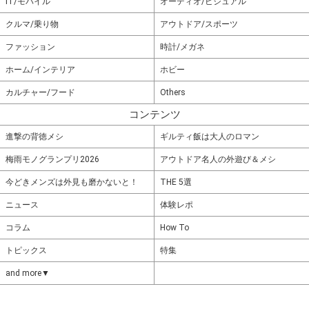
IT/モバイル
オーディオ/ビジュアル
クルマ/乗り物
アウトドア/スポーツ
ファッション
時計/メガネ
ホーム/インテリア
ホビー
カルチャー/フード
Others
コンテンツ
進撃の背徳メシ
ギルティ飯は大人のロマン
梅雨モノグランプリ2026
アウトドア名人の外遊び＆メシ
今どきメンズは外見も磨かないと！
THE 5選
ニュース
体験レポ
コラム
How To
トピックス
特集
and more▼