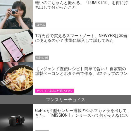
軽いのにちゃんと撮れる。「LUMIX L10」を街に持
ち出して分かったこと
コラム
1万円台で買えるスマートノート、NEWYESは本当
に使えるのか？ 実際に購入して試してみた
体験レポ
【レジェンド直伝レシピ】簡単で旨い！ 自家製の
燻製ベーコンとホタテ缶で作る、3ステップのワン
パン飯
アウトドア名人の外遊び＆メシ
マンスリーチョイス
GoProが1型センサー搭載のシネマカメラを出して
きた。「MISSION 1」シリーズって何がそんなにス
ゴいの？