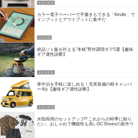
トピックス
カラー電子ペーパーで手書きもできる「Kindle」で
インプットとアウトプットに集中だ
ニュース
絶品ソト飯を叶える“本格”野外調理ギア5選【趣味
ギア適性診断】
トピックス
車中泊を手軽に楽しめる！充実装備の軽キャンパ
ー4台【趣味ギア適性診断】
トピックス
水陸両用のセットアップ!? これからの時季に頼り
たい、おしゃれで機能性も高いDC Shoesの新作ウ
エア