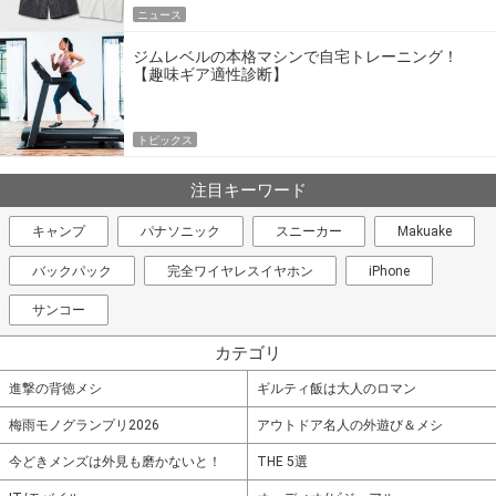
ニュース
ジムレベルの本格マシンで自宅トレーニング！
【趣味ギア適性診断】
トピックス
注目キーワード
キャンプ
パナソニック
スニーカー
Makuake
バックパック
完全ワイヤレスイヤホン
iPhone
サンコー
カテゴリ
進撃の背徳メシ
ギルティ飯は大人のロマン
梅雨モノグランプリ2026
アウトドア名人の外遊び＆メシ
今どきメンズは外見も磨かないと！
THE 5選