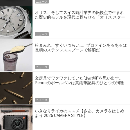
ニュース
オリス、そしてスイス時計業界の転換点で生まれ
た歴史的モデルを現代に甦らせる「オリス スター
エディション」
ニュース
粉まみれ、すくいづらい…。プロテインあるあるは
長柄のステンレススプーンで解消だ
ニュース
文房具でワクワクしていた“あの頃”を思い出す。
Pencoのボールペンは真鍮筆記具のひとつの到達
点だ
ニュース
いきなりライカのススメ【さあ、カメラをはじめ
よう 2026 CAMERA STYLE】