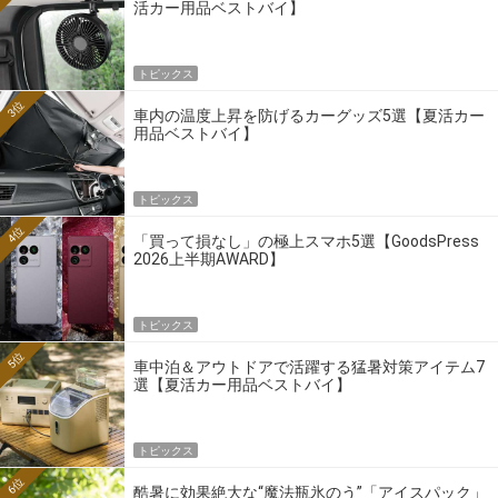
活カー用品ベストバイ】
トピックス
3位
車内の温度上昇を防げるカーグッズ5選【夏活カー
用品ベストバイ】
トピックス
4位
「買って損なし」の極上スマホ5選【GoodsPress
2026上半期AWARD】
トピックス
5位
車中泊＆アウトドアで活躍する猛暑対策アイテム7
選【夏活カー用品ベストバイ】
トピックス
6位
酷暑に効果絶大な“魔法瓶氷のう”「アイスパック」