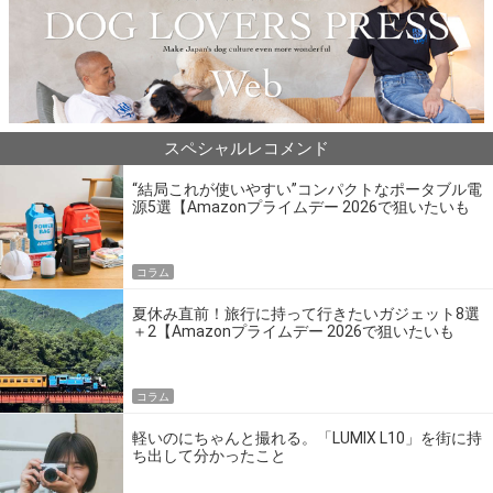
スペシャルレコメンド
“結局これが使いやすい”コンパクトなポータブル電
源5選【Amazonプライムデー 2026で狙いたいも
の】
コラム
夏休み直前！旅行に持って行きたいガジェット8選
＋2【Amazonプライムデー 2026で狙いたいも
の】
コラム
軽いのにちゃんと撮れる。「LUMIX L10」を街に持
ち出して分かったこと