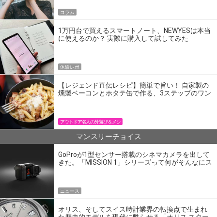
コラム
1万円台で買えるスマートノート、NEWYESは本当
に使えるのか？ 実際に購入して試してみた
体験レポ
【レジェンド直伝レシピ】簡単で旨い！ 自家製の
燻製ベーコンとホタテ缶で作る、3ステップのワン
パン飯
アウトドア名人の外遊び＆メシ
マンスリーチョイス
GoProが1型センサー搭載のシネマカメラを出して
きた。「MISSION 1」シリーズって何がそんなにス
ゴいの？
ニュース
オリス、そしてスイス時計業界の転換点で生まれ