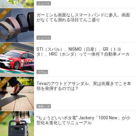
ニュース
7位
ガーミンも画面なしスマートバンドに参入。画面
がなくても測れる項目てんこ盛り
ニュース
8位
STI（スバル）、NISMO（日産）、GR（トヨ
タ）、HRC（ホンダ）って一体何？自動車メーカ
ーの4大ワークスブランドを探る
コラム
9位
Tevaのアウトドアサンダル、実は街履きでこそ本
領を発揮するのでは？
体験レポ
10位
“ちょうどいいポタ電” Jackery「1000 New」が小
型化＆進化してリニューアル