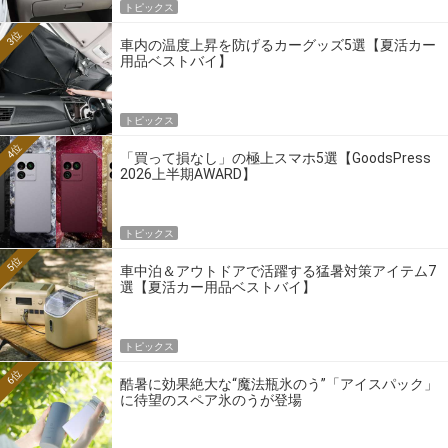
トピックス
3位
車内の温度上昇を防げるカーグッズ5選【夏活カー
用品ベストバイ】
トピックス
4位
「買って損なし」の極上スマホ5選【GoodsPress
2026上半期AWARD】
トピックス
5位
車中泊＆アウトドアで活躍する猛暑対策アイテム7
選【夏活カー用品ベストバイ】
トピックス
6位
酷暑に効果絶大な“魔法瓶氷のう”「アイスパック」
に待望のスペア氷のうが登場