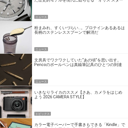
た歴史的モデルを現代に甦らせる「オリス スター
エディション」
ニュース
粉まみれ、すくいづらい…。プロテインあるあるは
長柄のステンレススプーンで解消だ
ニュース
文房具でワクワクしていた“あの頃”を思い出す。
Pencoのボールペンは真鍮筆記具のひとつの到達
点だ
ニュース
いきなりライカのススメ【さあ、カメラをはじめ
よう 2026 CAMERA STYLE】
トピックス
カラー電子ペーパーで手書きもできる「Kindle」で