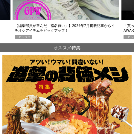
らイ
「買って損なし」の極上スマホ5選【GoodsPress 2026上半期
薄着に
AWARD】
SHO
トピックス
PR
オススメ特集