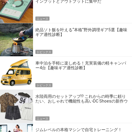
インプットとアウトプットに集中だ
ニュース
絶品ソト飯を叶える“本格”野外調理ギア5選【趣味
ギア適性診断】
トピックス
車中泊を手軽に楽しめる！充実装備の軽キャンパ
ー4台【趣味ギア適性診断】
トピックス
水陸両用のセットアップ!? これからの時季に頼り
たい、おしゃれで機能性も高いDC Shoesの新作ウ
エア
ニュース
ジムレベルの本格マシンで自宅トレーニング！