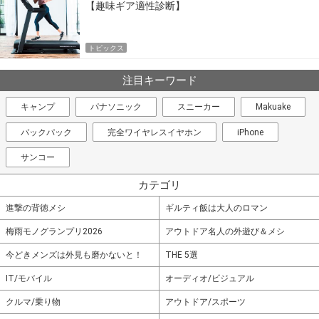
【趣味ギア適性診断】
トピックス
注目キーワード
キャンプ
パナソニック
スニーカー
Makuake
バックパック
完全ワイヤレスイヤホン
iPhone
サンコー
カテゴリ
進撃の背徳メシ
ギルティ飯は大人のロマン
梅雨モノグランプリ2026
アウトドア名人の外遊び＆メシ
今どきメンズは外見も磨かないと！
THE 5選
IT/モバイル
オーディオ/ビジュアル
クルマ/乗り物
アウトドア/スポーツ