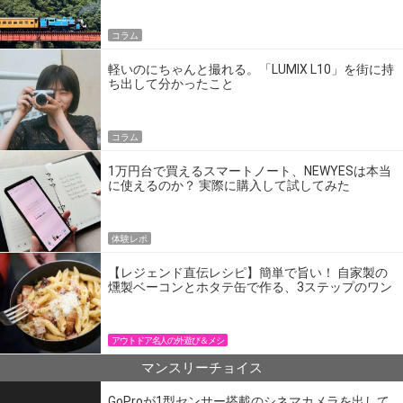
コラム
軽いのにちゃんと撮れる。「LUMIX L10」を街に持
ち出して分かったこと
コラム
1万円台で買えるスマートノート、NEWYESは本当
に使えるのか？ 実際に購入して試してみた
体験レポ
【レジェンド直伝レシピ】簡単で旨い！ 自家製の
燻製ベーコンとホタテ缶で作る、3ステップのワン
パン飯
アウトドア名人の外遊び＆メシ
マンスリーチョイス
GoProが1型センサー搭載のシネマカメラを出して