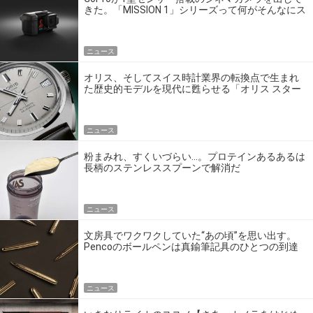
きた。「MISSION 1」シリーズって何がそんなにス
ゴいの？
ニュース
オリス、そしてスイス時計業界の転換点で生まれ
た歴史的モデルを現代に甦らせる「オリス スター
エディション」
ニュース
粉まみれ、すくいづらい…。プロテインあるあるは
長柄のステンレススプーンで解消だ
ニュース
文房具でワクワクしていた“あの頃”を思い出す。
Pencoのボールペンは真鍮筆記具のひとつの到達
点だ
ニュース