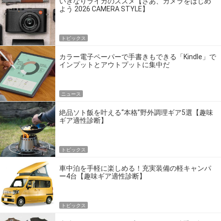
いきなりライカのススメ【さあ、カメラをはじめ
よう 2026 CAMERA STYLE】
トピックス
カラー電子ペーパーで手書きもできる「Kindle」で
インプットとアウトプットに集中だ
ニュース
絶品ソト飯を叶える“本格”野外調理ギア5選【趣味
ギア適性診断】
トピックス
車中泊を手軽に楽しめる！充実装備の軽キャンパ
ー4台【趣味ギア適性診断】
トピックス