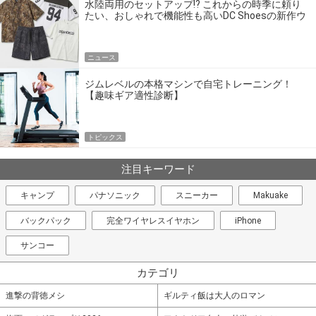
水陸両用のセットアップ!? これからの時季に頼り
たい、おしゃれで機能性も高いDC Shoesの新作ウ
エア
ニュース
ジムレベルの本格マシンで自宅トレーニング！
【趣味ギア適性診断】
トピックス
注目キーワード
キャンプ
パナソニック
スニーカー
Makuake
バックパック
完全ワイヤレスイヤホン
iPhone
サンコー
カテゴリ
進撃の背徳メシ
ギルティ飯は大人のロマン