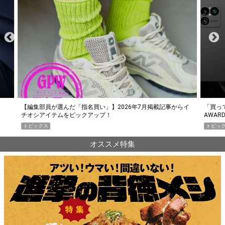
らイ
「買って損なし」の極上スマホ5選【GoodsPress 2026上半期
薄着に
AWARD】
SHO
トピックス
PR
オススメ特集