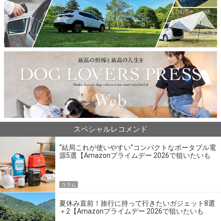
スペシャルレコメンド
“結局これが使いやすい”コンパクトなポータブル電
源5選【Amazonプライムデー 2026で狙いたいも
の】
コラム
夏休み直前！旅行に持って行きたいガジェット8選
＋2【Amazonプライムデー 2026で狙いたいも
の】