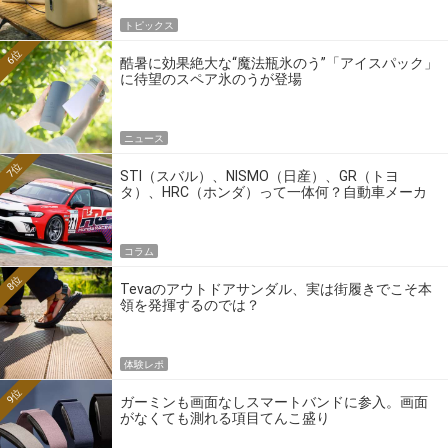
トピックス
6位
酷暑に効果絶大な“魔法瓶氷のう”「アイスパック」
に待望のスペア氷のうが登場
ニュース
7位
STI（スバル）、NISMO（日産）、GR（トヨ
タ）、HRC（ホンダ）って一体何？自動車メーカ
ーの4大ワークスブランドを探る
コラム
8位
Tevaのアウトドアサンダル、実は街履きでこそ本
領を発揮するのでは？
体験レポ
9位
ガーミンも画面なしスマートバンドに参入。画面
がなくても測れる項目てんこ盛り