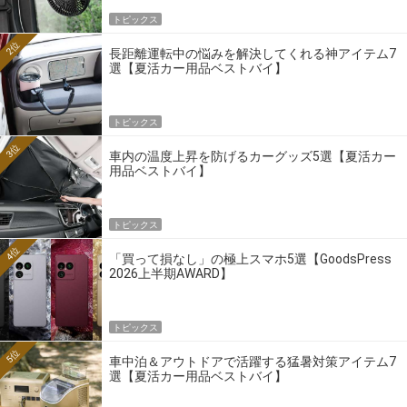
トピックス
2位
長距離運転中の悩みを解決してくれる神アイテム7
選【夏活カー用品ベストバイ】
トピックス
3位
車内の温度上昇を防げるカーグッズ5選【夏活カー
用品ベストバイ】
トピックス
4位
「買って損なし」の極上スマホ5選【GoodsPress
2026上半期AWARD】
トピックス
5位
車中泊＆アウトドアで活躍する猛暑対策アイテム7
選【夏活カー用品ベストバイ】